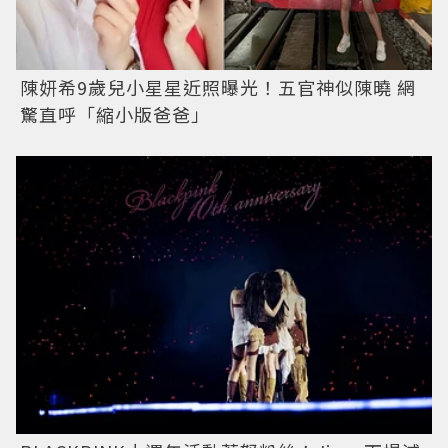
陳妍希9歲兒小星星近照曝光！五官神似陳曉 網
驚直呼「縮小版爸爸」