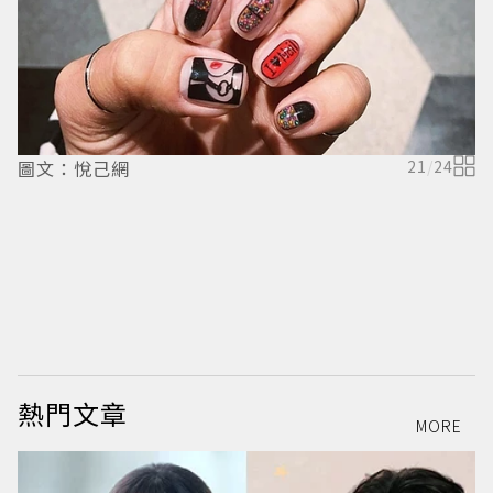
圖文：悅己網
21
/
24
熱門文章
MORE