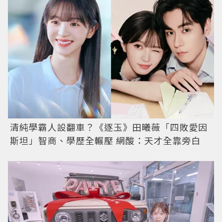
清純學霸人設翻車？《逐玉》田曦薇「四敗愛因
斯坦」智商、學歷全輾壓 網酸：天才全靠旁白