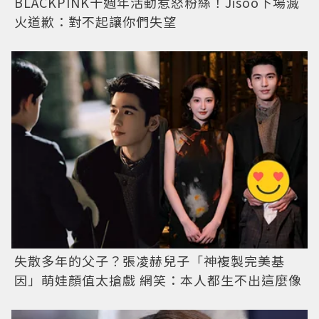
BLACKPINK十週年活動惹怒粉絲！Jisoo下場滅
火道歉：對不起讓你們失望
失散多年的父子？張凌赫兒子「神複製完美基
因」萌娃顏值太搶戲 網笑：本人都生不出這麼像