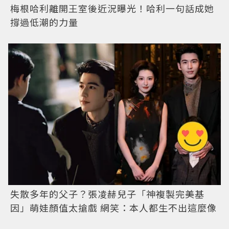
梅根哈利離開王室後近況曝光！哈利一句話成她
撐過低潮的力量
失散多年的父子？張凌赫兒子「神複製完美基
因」萌娃顏值太搶戲 網笑：本人都生不出這麼像