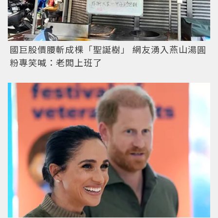
國巨股價腰斬成棵「聖誕樹」 網友湧入燕山湯圓
粉專笑喊：老闆上班了