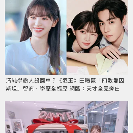
清純學霸人設翻車？《逐玉》田曦薇「四敗愛因
斯坦」智商、學歷全輾壓 網酸：天才全靠旁白