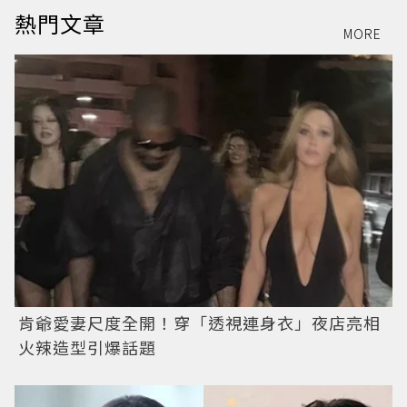
熱門文章
MORE
肯爺愛妻尺度全開！穿「透視連身衣」夜店亮相
火辣造型引爆話題