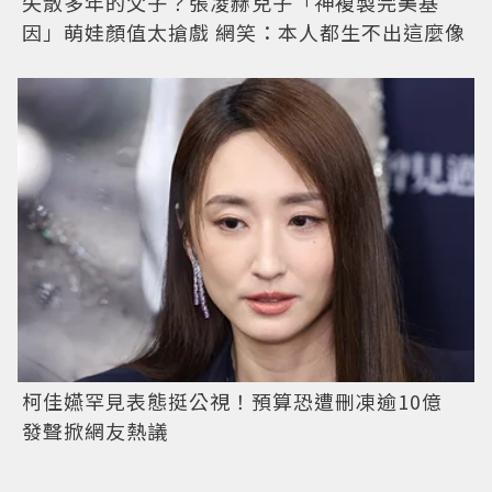
失散多年的父子？張凌赫兒子「神複製完美基
因」萌娃顏值太搶戲 網笑：本人都生不出這麼像
柯佳嬿罕見表態挺公視！預算恐遭刪凍逾10億
發聲掀網友熱議