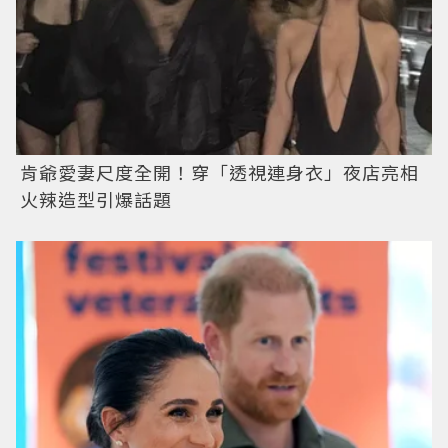
肯爺愛妻尺度全開！穿「透視連身衣」夜店亮相
火辣造型引爆話題