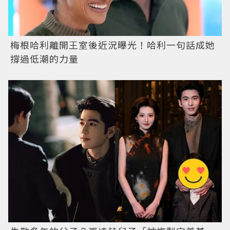
梅根哈利離開王室後近況曝光！哈利一句話成她
撐過低潮的力量