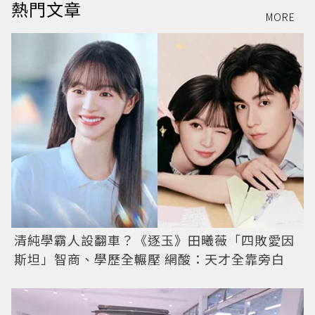
熱門文章
MORE
清純學霸人設翻車？《逐玉》田曦薇「四敗愛因
斯坦」智商、學歷全輾壓 網酸：天才全靠旁白