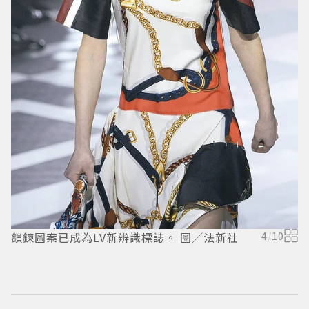
鎖鍊圖案已成為LV新辨識標誌。 圖／法新社
4
/
10