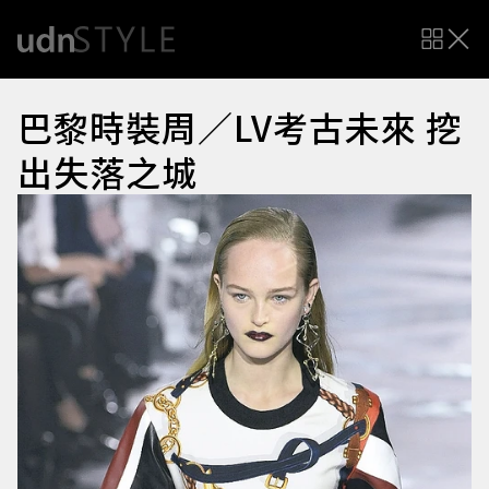
巴黎時裝周／LV考古未來 挖
出失落之城