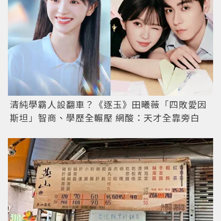
清純學霸人設翻車？《逐玉》田曦薇「四敗愛因
斯坦」智商、學歷全輾壓 網酸：天才全靠旁白