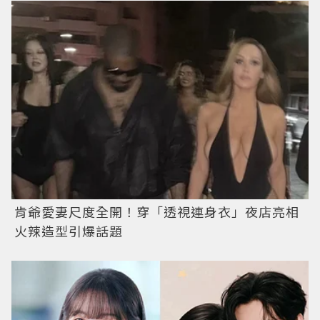
肯爺愛妻尺度全開！穿「透視連身衣」夜店亮相
火辣造型引爆話題