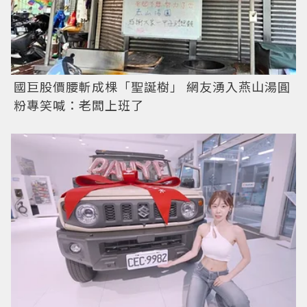
國巨股價腰斬成棵「聖誕樹」 網友湧入燕山湯圓
粉專笑喊：老闆上班了