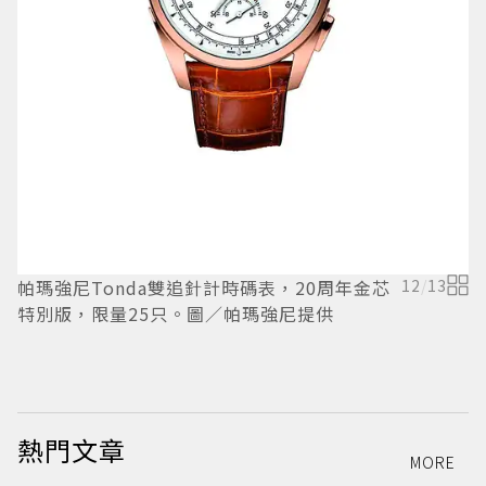
帕
帕瑪強尼Tonda雙追針計時碼表，20周年金芯
12
/
13
特別版，限量25只。圖／帕瑪強尼提供
熱門文章
MORE