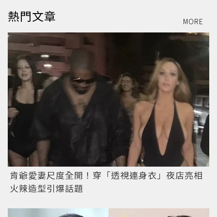
熱門文章
MORE
肯爺愛妻尺度全開！穿「透視連身衣」夜店亮相
火辣造型引爆話題