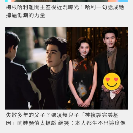
梅根哈利離開王室後近況曝光！哈利一句話成她
撐過低潮的力量
失散多年的父子？張凌赫兒子「神複製完美基
因」萌娃顏值太搶戲 網笑：本人都生不出這麼像