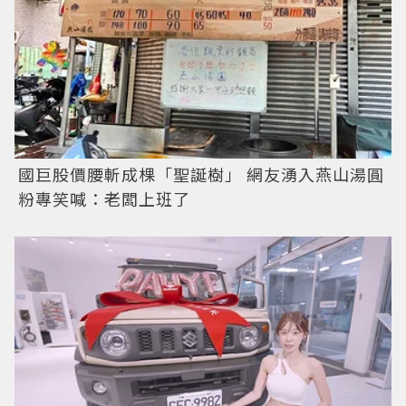
國巨股價腰斬成棵「聖誕樹」 網友湧入燕山湯圓
粉專笑喊：老闆上班了