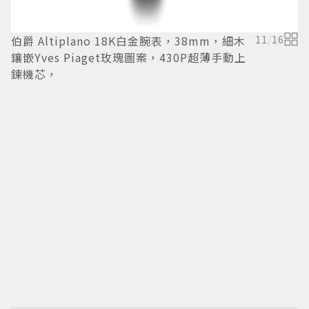
P
4
伯爵 Altiplano 18K白金腕表，38mm，細木
11
/
16
芯
鑲嵌Yves Piaget玫瑰圖案，430P超薄手動上
鍊機芯，