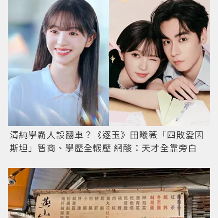
清純學霸人設翻車？《逐玉》田曦薇「四敗愛因
斯坦」智商、學歷全輾壓 網酸：天才全靠旁白