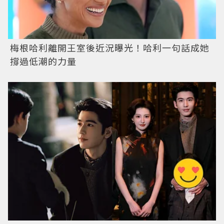
梅根哈利離開王室後近況曝光！哈利一句話成她
撐過低潮的力量