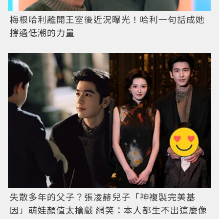
梅根哈利離開王室後近況曝光！哈利一句話成她
撐過低潮的力量
失散多年的父子？張凌赫兒子「神複製完美基
因」萌娃顏值太搶戲 網笑：本人都生不出這麼像