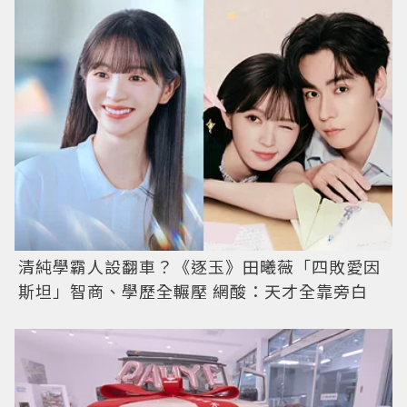
清純學霸人設翻車？《逐玉》田曦薇「四敗愛因
斯坦」智商、學歷全輾壓 網酸：天才全靠旁白