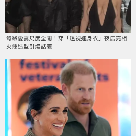
肯爺愛妻尺度全開！穿「透視連身衣」夜店亮相
火辣造型引爆話題