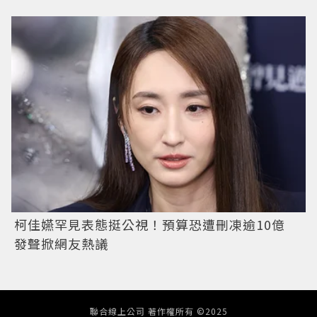
柯佳嬿罕見表態挺公視！預算恐遭刪凍逾10億
發聲掀網友熱議
聯合線上公司 著作權所有 ©2025