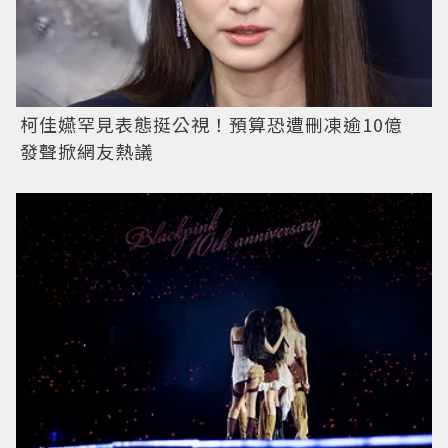
柯佳嬿罕見表態挺公視！預算恐遭刪凍逾10億
發聲掀網友熱議