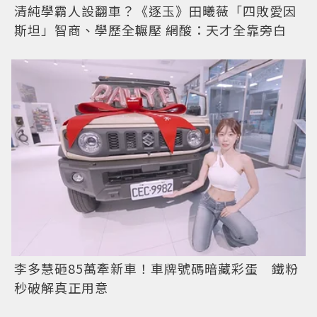
清純學霸人設翻車？《逐玉》田曦薇「四敗愛因
斯坦」智商、學歷全輾壓 網酸：天才全靠旁白
李多慧砸85萬牽新車！車牌號碼暗藏彩蛋 鐵粉
秒破解真正用意