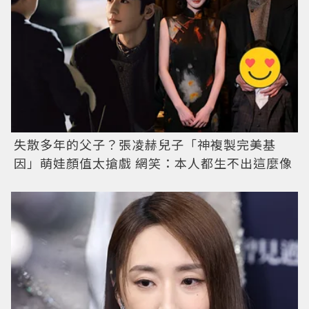
失散多年的父子？張凌赫兒子「神複製完美基
因」萌娃顏值太搶戲 網笑：本人都生不出這麼像