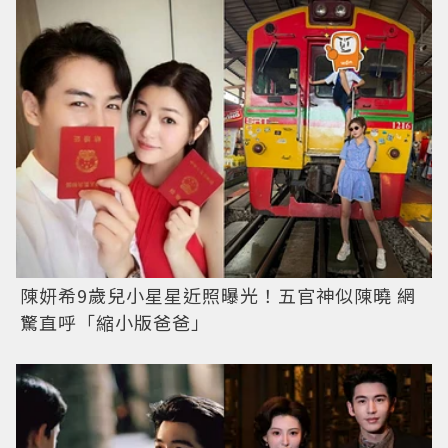
陳妍希9歲兒小星星近照曝光！五官神似陳曉 網
驚直呼「縮小版爸爸」