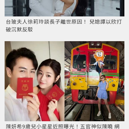
台玻夫人徐莉玲談長子離世原因！ 兒媳譚以欣打
破沉默反駁
陳妍希9歲兒小星星近照曝光！五官神似陳曉 網