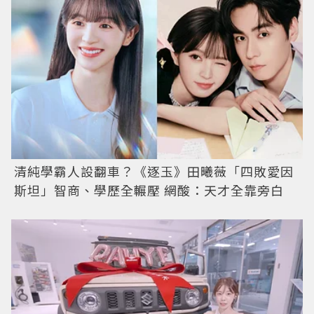
清純學霸人設翻車？《逐玉》田曦薇「四敗愛因
斯坦」智商、學歷全輾壓 網酸：天才全靠旁白