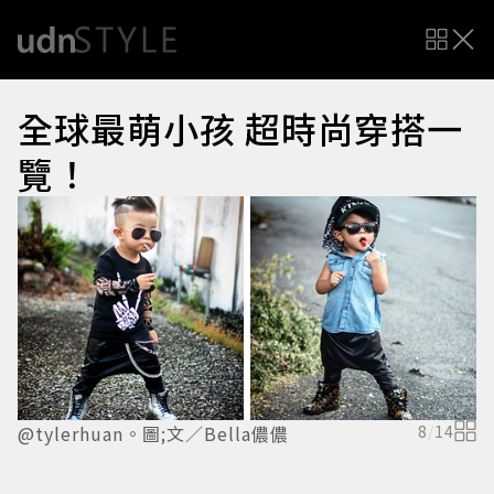
全球最萌小孩 超時尚穿搭一
覽！
@tylerhuan。圖;文／Bella儂儂
8
/
14