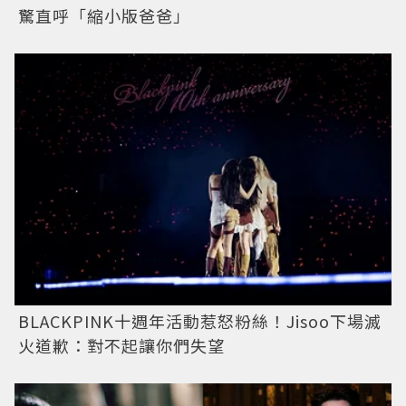
驚直呼「縮小版爸爸」
BLACKPINK十週年活動惹怒粉絲！Jisoo下場滅
火道歉：對不起讓你們失望