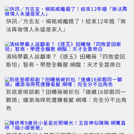
快訊／方志友、楊銘威離婚了！結束12年婚「無
法再做情人永遠是家人」
清純學霸人設翻車？《逐玉》田曦薇「四敗愛因
斯坦」智商、學歷全輾壓 網酸：天才全靠旁白
到底是哪部劇？田曦薇被抓包「連續16部戲同一
顆頭」鐵瀏海焊死遭嫌看膩 網嘆：完全分不出角
色