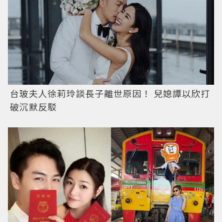
台玻夫人徐莉玲談長子離世原因！ 兒媳譚以欣打
破沉默反駁