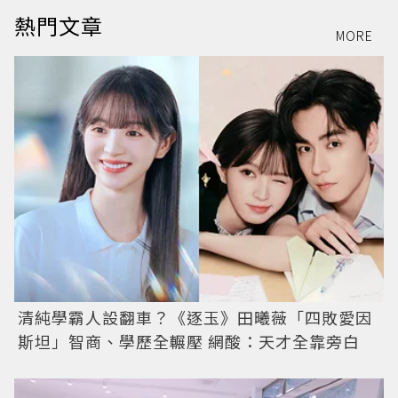
熱門文章
MORE
清純學霸人設翻車？《逐玉》田曦薇「四敗愛因
斯坦」智商、學歷全輾壓 網酸：天才全靠旁白