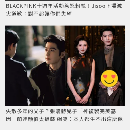
BLACKPINK十週年活動惹怒粉絲！Jisoo下場滅
火道歉：對不起讓你們失望
失散多年的父子？張凌赫兒子「神複製完美基
因」萌娃顏值太搶戲 網笑：本人都生不出這麼像