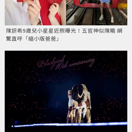
陳妍希9歲兒小星星近照曝光！五官神似陳曉 網
驚直呼「縮小版爸爸」