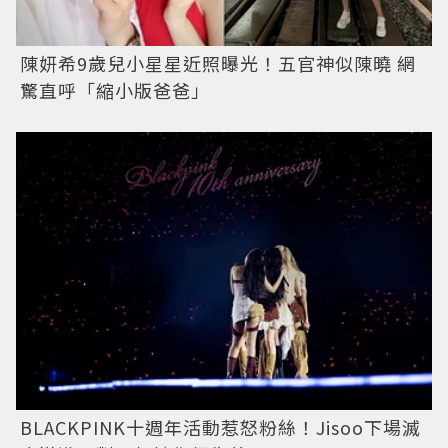
陳妍希9歲兒小星星近照曝光！五官神似陳曉 網
驚直呼「縮小版爸爸」
BLACKPINK十週年活動惹怒粉絲！Jisoo下場滅