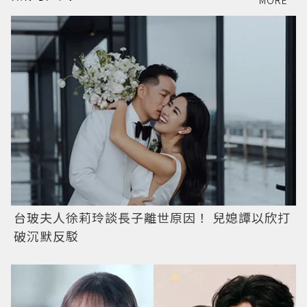
MORE
台玻夫人徐莉玲談長子離世原因！ 兒媳譚以欣打
破沉默反駁