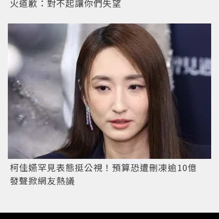
火道歉：對不起讓你們失望
柯佳嬿罕見表態挺公視！預算恐遭刪凍逾10億
發聲掀網友熱議