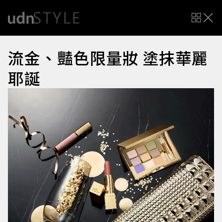
流金、豔色限量妝 塗抹華麗
耶誕