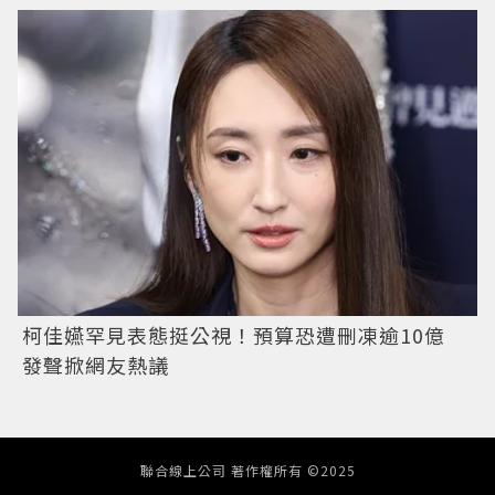
柯佳嬿罕見表態挺公視！預算恐遭刪凍逾10億
發聲掀網友熱議
聯合線上公司 著作權所有 ©2025