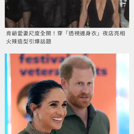
肯爺愛妻尺度全開！穿「透視連身衣」夜店亮相
火辣造型引爆話題