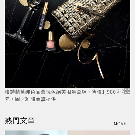
蘭
雅詩蘭黛純色晶灩玩色絕美限量套組，售價1,980
2
/
2
元。圖／雅詩蘭黛提供
熱門文章
MORE