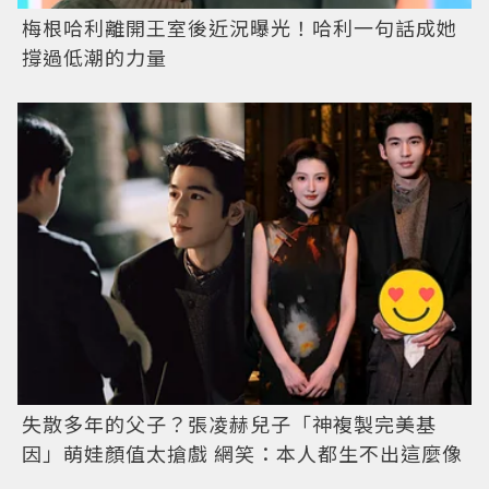
梅根哈利離開王室後近況曝光！哈利一句話成她
撐過低潮的力量
失散多年的父子？張凌赫兒子「神複製完美基
因」萌娃顏值太搶戲 網笑：本人都生不出這麼像