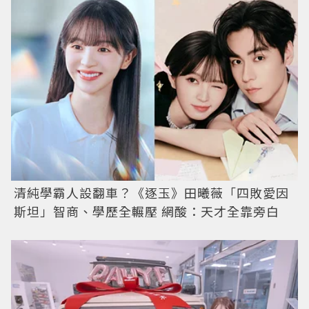
清純學霸人設翻車？《逐玉》田曦薇「四敗愛因
斯坦」智商、學歷全輾壓 網酸：天才全靠旁白