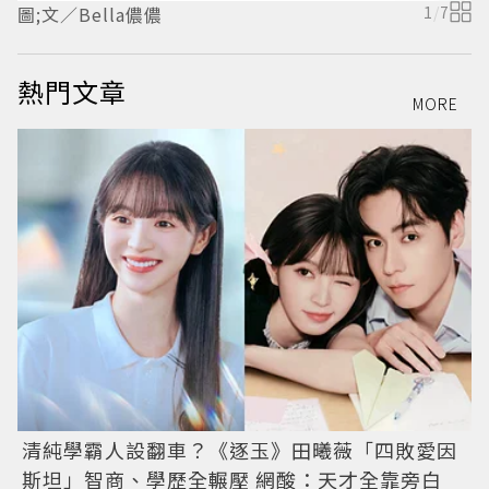
圖;文／Bella儂儂
1
/
7
熱門文章
MORE
清純學霸人設翻車？《逐玉》田曦薇「四敗愛因
斯坦」智商、學歷全輾壓 網酸：天才全靠旁白