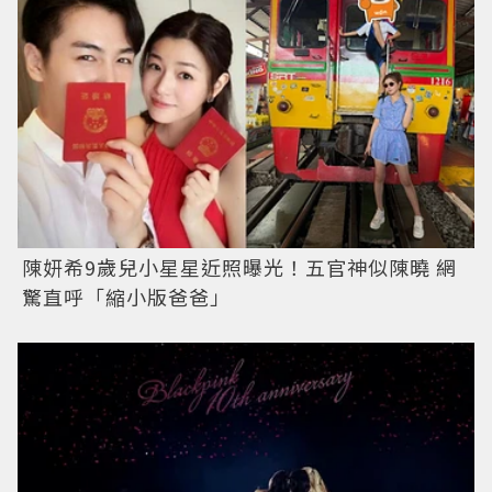
陳妍希9歲兒小星星近照曝光！五官神似陳曉 網
驚直呼「縮小版爸爸」