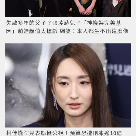
失散多年的父子？張凌赫兒子「神複製完美基
因」萌娃顏值太搶戲 網笑：本人都生不出這麼像
柯佳嬿罕見表態挺公視！預算恐遭刪凍逾10億