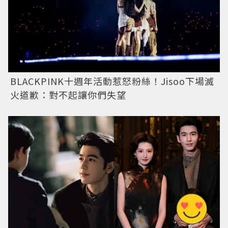
BLACKPINK十週年活動惹怒粉絲！Jisoo下場滅
火道歉：對不起讓你們失望