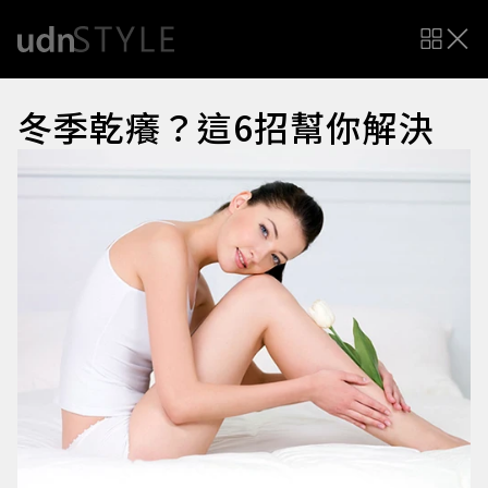
冬季乾癢？這6招幫你解決
圖