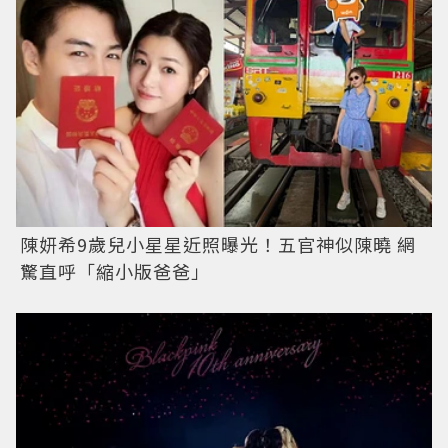
陳妍希9歲兒小星星近照曝光！五官神似陳曉 網
驚直呼「縮小版爸爸」