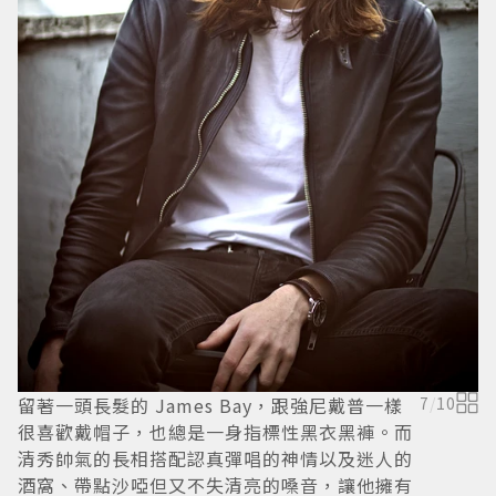
J
B
留著一頭長髮的 James Bay，跟強尼戴普一樣
7
/
10
很喜歡戴帽子，也總是一身指標性黑衣黑褲。而
清秀帥氣的長相搭配認真彈唱的神情以及迷人的
酒窩、帶點沙啞但又不失清亮的嗓音，讓他擁有