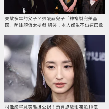
失散多年的父子？張凌赫兒子「神複製完美基
因」萌娃顏值太搶戲 網笑：本人都生不出這麼像
柯佳嬿罕見表態挺公視！預算恐遭刪凍逾10億