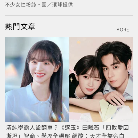
不少女性粉絲。圖／環球提供
熱門文章
MORE
清純學霸人設翻車？《逐玉》田曦薇「四敗愛因
斯坦」智商、學歷全輾壓 網酸：天才全靠旁白