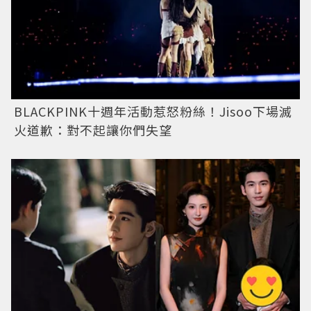
BLACKPINK十週年活動惹怒粉絲！Jisoo下場滅
火道歉：對不起讓你們失望