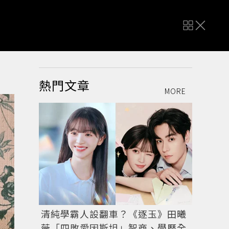
熱門文章
MORE
清純學霸人設翻車？《逐玉》田曦
薇「四敗愛因斯坦」智商、學歷全