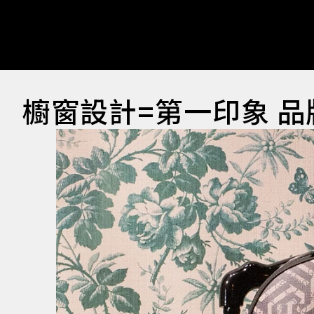
櫥窗設計=第一印象 