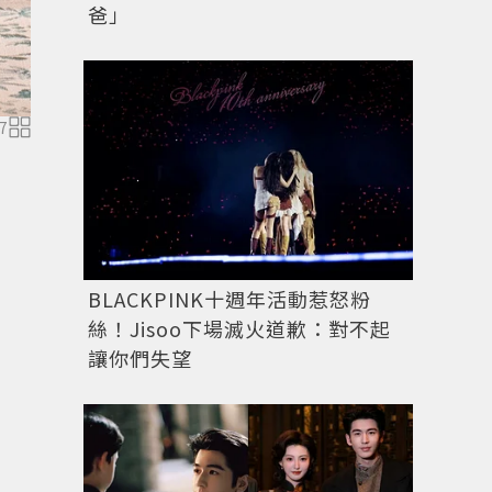
爸」
以城市漫遊者的角度去發掘我們習以為常的城市角落，反
7
BLACKPINK十週年活動惹怒粉
絲！Jisoo下場滅火道歉：對不起
讓你們失望