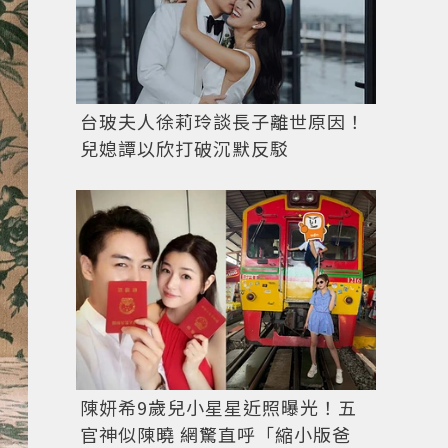
台玻夫人徐莉玲談長子離世原因！
兒媳譚以欣打破沉默反駁
陳妍希9歲兒小星星近照曝光！五
官神似陳曉 網驚直呼「縮小版爸