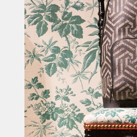
5
/
7