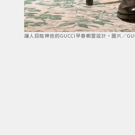
讓人目眩神迷的GUCCI早春櫥窗設計。圖片／GU