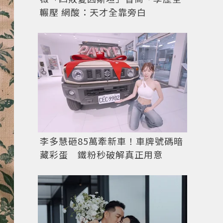
輾壓 網酸：天才全靠旁白
李多慧砸85萬牽新車！車牌號碼暗
藏彩蛋 鐵粉秒破解真正用意