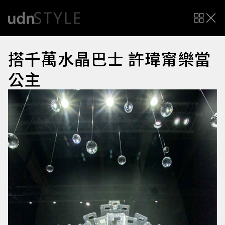
搭千萬水晶巴士 許瑋甯樂當
公主