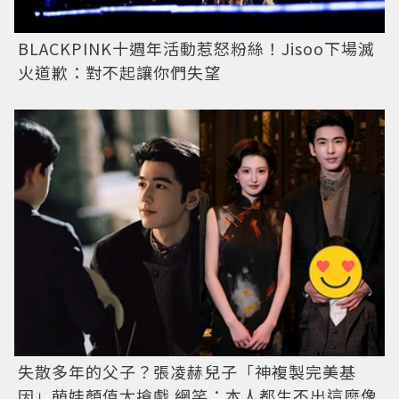
BLACKPINK十週年活動惹怒粉絲！Jisoo下場滅
火道歉：對不起讓你們失望
失散多年的父子？張凌赫兒子「神複製完美基
因」萌娃顏值太搶戲 網笑：本人都生不出這麼像