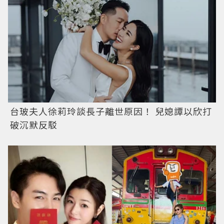
台玻夫人徐莉玲談長子離世原因！ 兒媳譚以欣打
破沉默反駁