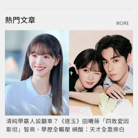
熱門文章
MORE
清純學霸人設翻車？《逐玉》田曦薇「四敗愛因
斯坦」智商、學歷全輾壓 網酸：天才全靠旁白