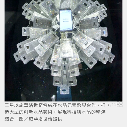
三星以施華洛世奇雪絨花水晶元素跨界合作，打
7
/
12
施
造大型的創新水晶藝術，展現科技與水晶的精湛
結合。圖／施華洛世奇提供