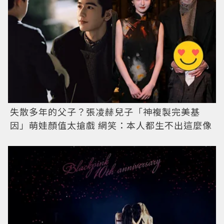
失散多年的父子？張凌赫兒子「神複製完美基
因」萌娃顏值太搶戲 網笑：本人都生不出這麼像