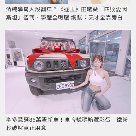
清純學霸人設翻車？《逐玉》田曦薇「四敗愛因
斯坦」智商、學歷全輾壓 網酸：天才全靠旁白
李多慧砸85萬牽新車！車牌號碼暗藏彩蛋 鐵粉
秒破解真正用意