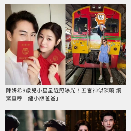
陳妍希9歲兒小星星近照曝光！五官神似陳曉 網
驚直呼「縮小版爸爸」