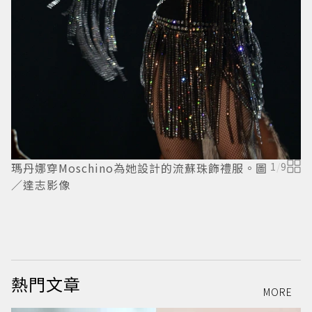
瑪
台
瑪丹娜穿Moschino為她設計的流蘇珠飾禮服。圖
1
/
9
／達志影像
熱門文章
MORE