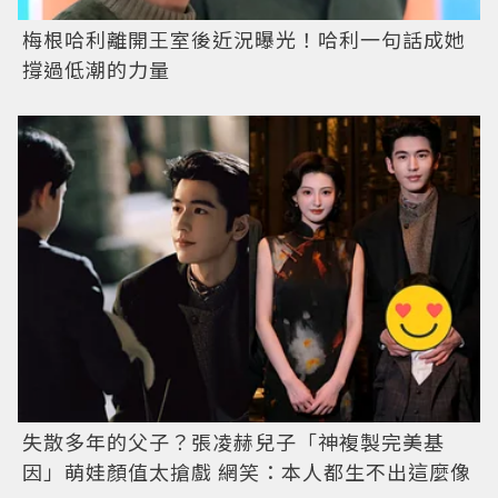
梅根哈利離開王室後近況曝光！哈利一句話成她
撐過低潮的力量
失散多年的父子？張凌赫兒子「神複製完美基
因」萌娃顏值太搶戲 網笑：本人都生不出這麼像