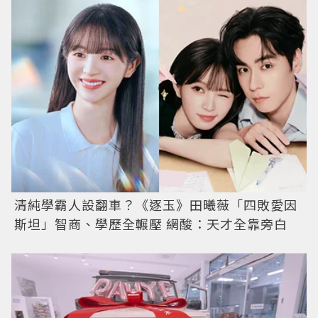
清純學霸人設翻車？《逐玉》田曦薇「四敗愛因
斯坦」智商、學歷全輾壓 網酸：天才全靠旁白