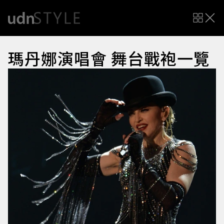
瑪丹娜演唱會 舞台戰袍一覽