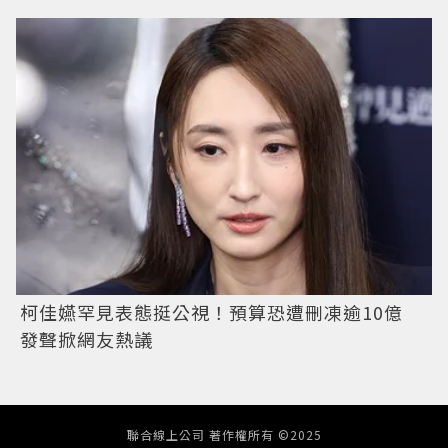
柯佳嬿罕見表態挺公視！預算恐遭刪凍逾10億
發聲掀網友熱議
聯合線上公司 著作權所有 ©2025