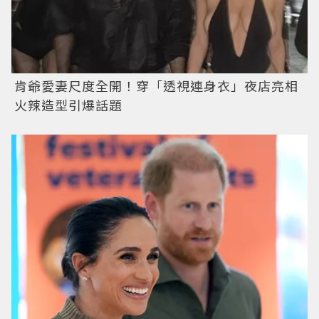
肯爺愛妻尺度全開！穿「透視連身衣」夜店亮相
火辣造型引爆話題