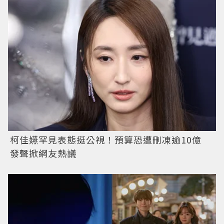
柯佳嬿罕見表態挺公視！預算恐遭刪凍逾10億
發聲掀網友熱議