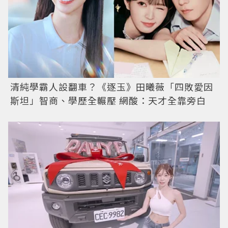
清純學霸人設翻車？《逐玉》田曦薇「四敗愛因
斯坦」智商、學歷全輾壓 網酸：天才全靠旁白