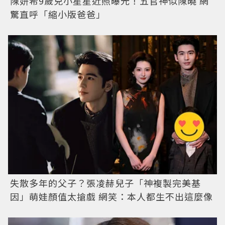
陳妍希9歲兒小星星近照曝光！五官神似陳曉 網
驚直呼「縮小版爸爸」
失散多年的父子？張凌赫兒子「神複製完美基
因」萌娃顏值太搶戲 網笑：本人都生不出這麼像