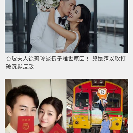
台玻夫人徐莉玲談長子離世原因！ 兒媳譚以欣打
破沉默反駁