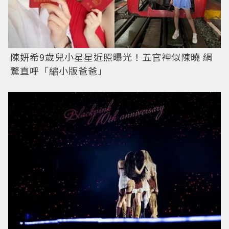
陳妍希9歲兒小星星近照曝光！五官神似陳曉 網
驚直呼「縮小版爸爸」