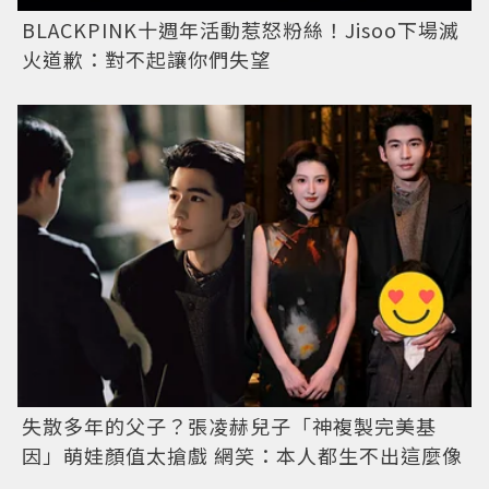
BLACKPINK十週年活動惹怒粉絲！Jisoo下場滅
火道歉：對不起讓你們失望
失散多年的父子？張凌赫兒子「神複製完美基
因」萌娃顏值太搶戲 網笑：本人都生不出這麼像