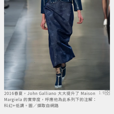
2016春夏，John Galliano 大大提升了 Maison
1
/
9
2
Margiela 的實穿度，呼應他為此系列下的注解：
M
科幻+低調。圖／擷取自網路