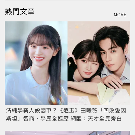
熱門文章
MORE
清純學霸人設翻車？《逐玉》田曦薇「四敗愛因
斯坦」智商、學歷全輾壓 網酸：天才全靠旁白