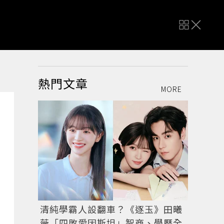
熱門文章
MORE
清純學霸人設翻車？《逐玉》田曦
薇「四敗愛因斯坦」智商、學歷全