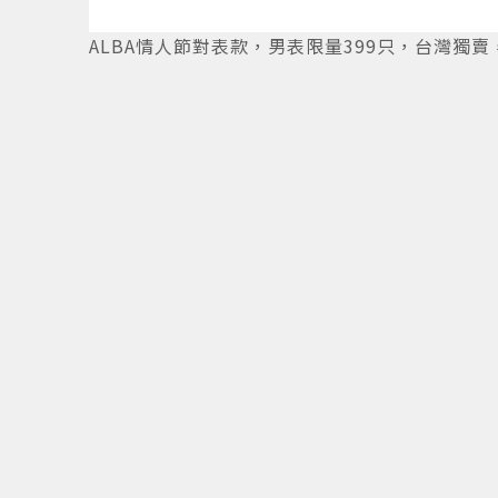
6
/
10
ALBA情人節對表款，男表限量399只，台灣獨賣