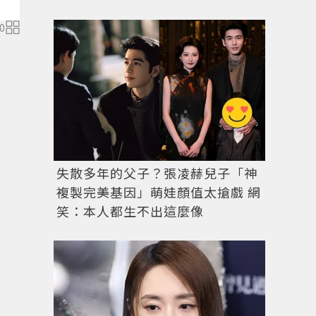
0
失散多年的父子？張凌赫兒子「神
複製完美基因」萌娃顏值太搶戲 網
笑：本人都生不出這麼像
劉以豪示範ALBA表穿搭。記者林澔一／攝影