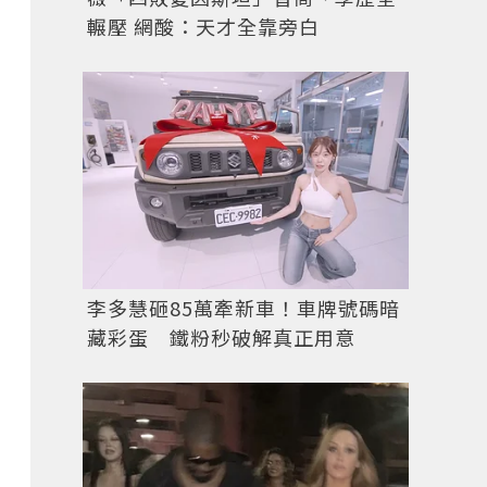
輾壓 網酸：天才全靠旁白
李多慧砸85萬牽新車！車牌號碼暗
藏彩蛋 鐵粉秒破解真正用意