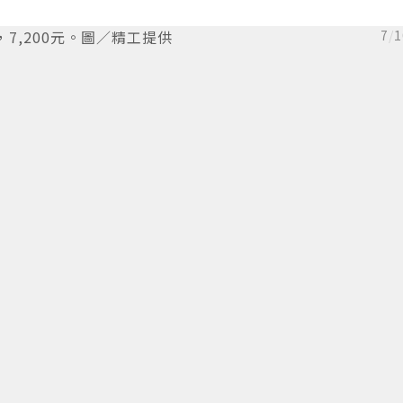
，7,200元。圖／精工提供
7
/
1