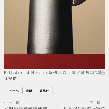
Palladion d'Hermès系列水壺。圖／愛馬
12
/
12
仕提供
Hermès
米蘭
愛馬仕
← 上一篇
下一篇 →
父親節送禮告別傳統
日本咖哩麵包冠軍首