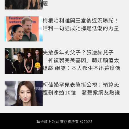
題
梅根哈利離開王室後近況曝光！
哈利一句話成她撐過低潮的力量
失散多年的父子？張凌赫兒子
「神複製完美基因」萌娃顏值太
搶戲 網笑：本人都生不出這麼像
柯佳嬿罕見表態挺公視！預算恐
遭刪凍逾10億 發聲掀網友熱議
聯合線上公司 著作權所有 ©2025