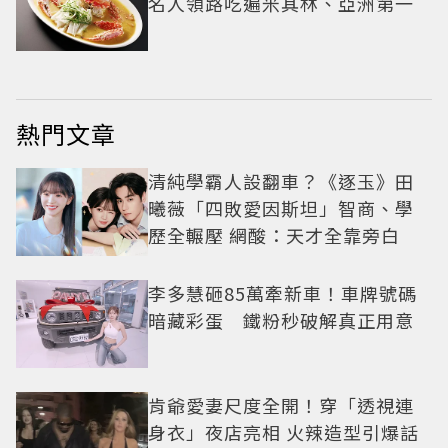
名人領路吃遍米其林、亞洲第一
熱門文章
清純學霸人設翻車？《逐玉》田
曦薇「四敗愛因斯坦」智商、學
歷全輾壓 網酸：天才全靠旁白
李多慧砸85萬牽新車！車牌號碼
暗藏彩蛋 鐵粉秒破解真正用意
肯爺愛妻尺度全開！穿「透視連
身衣」夜店亮相 火辣造型引爆話