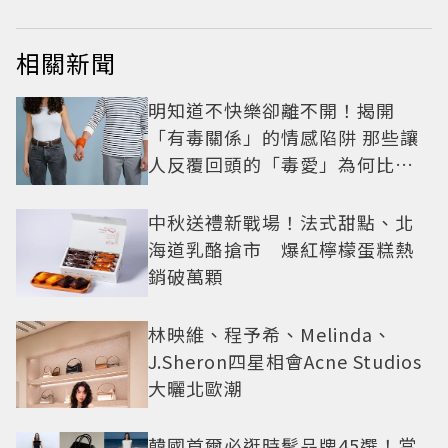
相關新聞
明知道不快樂卻離不開！揭開
「有毒關係」的情感陷阱 那些讓
人反覆回頭的「毒愛」為何比菸
還難戒？
中秋送禮新戰場！法式甜點、北
海道乳酪搶市 爆紅檸檬蛋糕熱
銷破萬顆
林映維、程予希、Melinda、
J.Sheron四星相會Acne Studios
大曬北歐潮
韓國首爾必逛時髦品牌45選！當