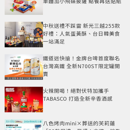
車麵加小飛碟披薩 點餐再送貼紙
中秋送禮不踩雷 新光三越255款
好禮：人氣蛋黃酥、台日韓美食
一站滿足
鐵道迷快搶！金牌台啤首度聯名
台灣高鐵 全新N700ST限定罐開
賣
火辣開喝！絕對伏特加攜手
TABASCO 打造全新辛香酒感
八色烤肉mini×葬送的芙莉蓮