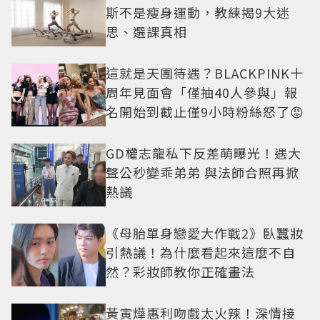
斯不是瘦身運動，教練揭9大迷
思、選課真相
這就是天團待遇？BLACKPINK十
周年見面會「僅抽40人參與」報
名開始到截止僅9小時粉絲怒了😡
GD權志龍私下反差萌曝光！遇大
聲公秒變乖弟弟 與法師合照再掀
熱議
《母胎單身戀愛大作戰2》臥蠶妝
引熱議！為什麼看起來這麼不自
然？彩妝師教你正確畫法
黃寅燁惠利吻戲太火辣！深情接