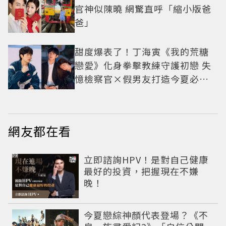
官神似陳曉 網驚直呼「縮小版爸
爸」
甜度爆表了！丁海寅《我的荒糖
戀愛》化身拳擊教練守護初戀 失
憶檢察官×假男友打造今夏必看
小甜劇
網友都在看
PR
立即諮詢HPV！是對自己健康
最好的投資，把握現在不嫌
晚！
今夏戀綜神顏代表登場？《不