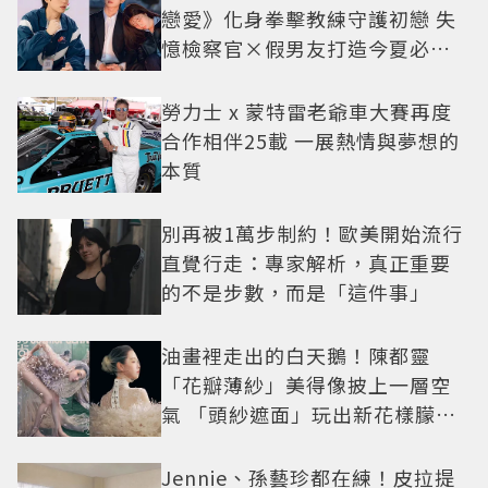
戀愛》化身拳擊教練守護初戀 失
憶檢察官×假男友打造今夏必看
小甜劇
勞力士 x 蒙特雷老爺車大賽再度
合作相伴25載 一展熱情與夢想的
本質
別再被1萬步制約！歐美開始流行
直覺行走：專家解析，真正重要
的不是步數，而是「這件事」
油畫裡走出的白天鵝！陳都靈
「花瓣薄紗」美得像披上一層空
氣 「頭紗遮面」玩出新花樣朦朧
美感太仙
Jennie、孫藝珍都在練！皮拉提