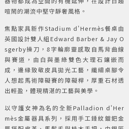
器物都成為空間的有機延伸，在設計日趨
喧鬧的潮流中堅守靜奢風格。
焦點家具新作Stadium d'Hermès餐桌由
英國設計雙人組Edward Barber & Jay O
sgerby操刀，8字輪廓靈感取自馬背曲線
與賽道，由白與墨綠雙色大理石鑲嵌而
成，邊緣致敬皮具拋光工藝，纖細桌腳令
人想起馬術障礙賽的障礙桿，厚重石材透
出輕盈，體現精湛的工藝與美學。
以守護女神為名的全新Palladion d'Her
mès金屬器具系列，採用手工錘紋鍍鈀金
屬搭配皮革、馬鬃毛與桂木手把，由銀匠