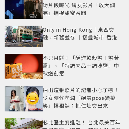
吻片段曝光 網友影片「放大調
亮」捕捉甜蜜瞬間
Only in Hong Kong｜東西交
融，新舊並存 ｜摺疊城市-香港
不只月餅！「酥炸軟殼蟹＋蟹黃
醬」、「特調肉品＋調味鹽」中
秋送創意
拍出這張照片的記者小心了🤣！
少女時代孝淵「絕美pose變搞
笑」撂狠話：把住址交出來
必比登主廚進駐！ 台北最美百年