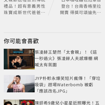
禮品！超有意義男性
登台！台南香格里拉
珠寶成新世代爸爸時
開賣 得獎可頌搶先日
尚首選
本上市
你可能會喜歡
張凌赫王楚然「太會親」！《這
一秒過火》張凌赫人夫感爆棚 網
喊太有氛圍
JYP朴軫永爆笑短片瘋傳！「穿垃
圾袋」趕場Waterbomb 被虧
「應該改名JPG」
陳妍希9歲兒小星星近照曝光！五