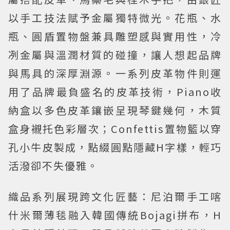
以手工技法賦予金屬獨特微光。花瓶、水
瓶、圓盾置物盤兼具雕塑感與實用性，冷
冽金屬與溫潤材質的碰撞，讓人想起品牌
與馬具的深厚淵源。一系列皮革物件則運
用了品牌最負盛名的皮革技術，Piano收
納盒以多色皮革鑲嵌呈現琴鍵幾何，木質
盒身襯托色彩層次；Confettis置物籃以穿
孔小牛皮製成，點綴圓點隱藏H字樣，輕巧
活潑卻不失優雅。
織品系列展現跨文化匠藝：尼泊爾手工喀
什米爾薄毯融入韓國傳統Bojagi拼布，H