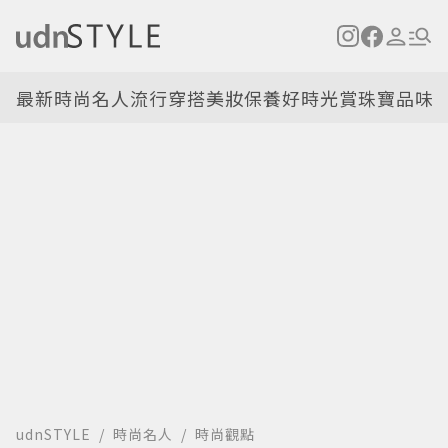
最新
時尚名人
流行穿搭
美妝保養
好時光
賞珠寶
品味
udnSTYLE
時尚名人
時尚觀點