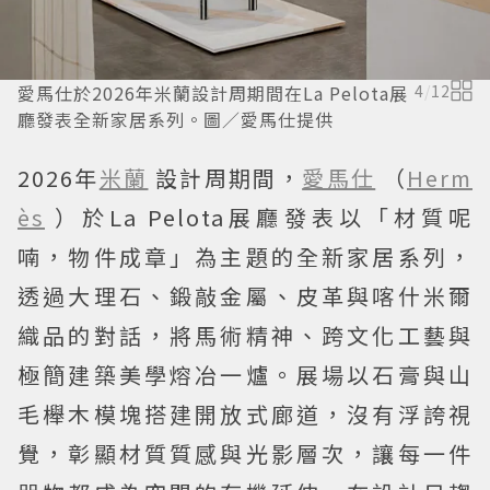
愛馬仕於2026年米蘭設計周期間在La Pelota展
4
/
12
廳發表全新家居系列。圖／愛馬仕提供
2026年
米蘭
設計周期間，
愛馬仕
（
Herm
ès
）於La Pelota展廳發表以「材質呢
喃，物件成章」為主題的全新家居系列，
透過大理石、鍛敲金屬、皮革與喀什米爾
織品的對話，將馬術精神、跨文化工藝與
極簡建築美學熔冶一爐。展場以石膏與山
毛櫸木模塊搭建開放式廊道，沒有浮誇視
覺，彰顯材質質感與光影層次，讓每一件