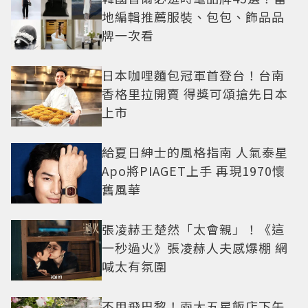
地編輯推薦服裝、包包、飾品品
牌一次看
日本咖哩麵包冠軍首登台！台南
香格里拉開賣 得獎可頌搶先日本
上市
給夏日紳士的風格指南 人氣泰星
Apo將PIAGET上手 再現1970懷
舊風華
張凌赫王楚然「太會親」！《這
一秒過火》張凌赫人夫感爆棚 網
喊太有氛圍
不用飛巴黎！兩大五星飯店下午