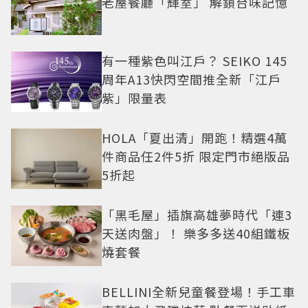
老屋餐廳「輝室」 解鎖台味記憶
有一種紫色叫江戶？ SEIKO 145
周年A13快閃空間推全新「江戶
紫」限量表
HOLA「夏出清」開跑！精選4萬
件商品任2件5折 限定門市絕版品
5折起
「黑毛屋」插旗高雄夢時代「連3
天送肉盤」！ 樂多多送40組鐵板
燒套餐
BELLINI全新兒童餐登場！手工車