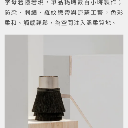
字母若隱若現，單品耗時數百小時製作；
防染、刺繡、羅紋織帶與流蘇工藝，色彩
柔和、觸感蓬鬆，為空間注入溫柔質地。