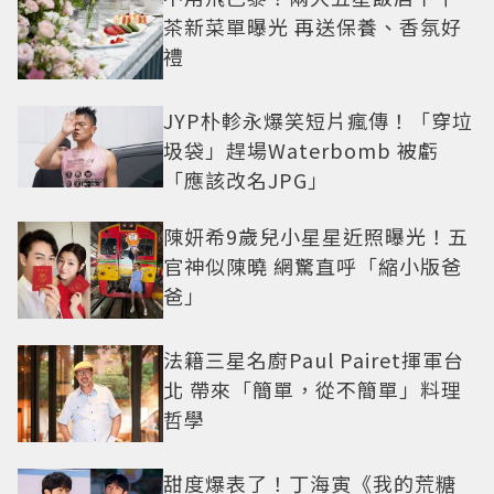
茶新菜單曝光 再送保養、香氛好
禮
JYP朴軫永爆笑短片瘋傳！「穿垃
圾袋」趕場Waterbomb 被虧
「應該改名JPG」
陳妍希9歲兒小星星近照曝光！五
官神似陳曉 網驚直呼「縮小版爸
爸」
法籍三星名廚Paul Pairet揮軍台
北 帶來「簡單，從不簡單」料理
哲學
甜度爆表了！丁海寅《我的荒糖