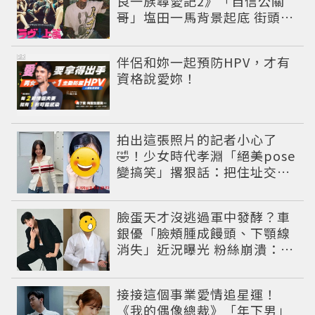
良一族尋愛記2》「自信公關
哥」塩田一馬背景起底 街頭辣
男翻身當老闆
PR
伴侶和妳一起預防HPV，才有
資格說愛妳！
拍出這張照片的記者小心了
🤣！少女時代孝淵「絕美pose
變搞笑」撂狠話：把住址交出
來
臉蛋天才沒逃過軍中發酵？車
銀優「臉頰腫成饅頭、下顎線
消失」近況曝光 粉絲崩潰：空
氣有酵母😭
接接這個事業愛情追星運！
《我的偶像總裁》「年下男」