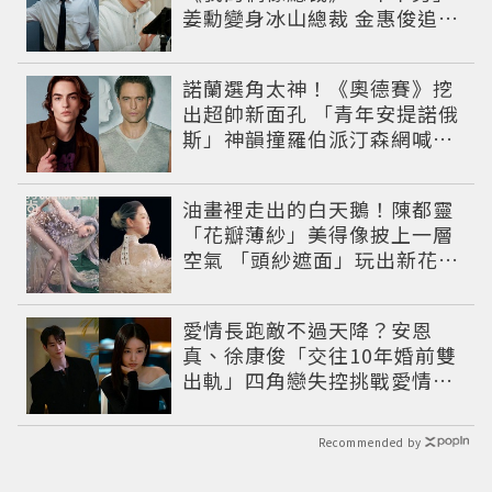
姜勳變身冰山總裁 金惠俊追星
成功還偶遇愛情
諾蘭選角太神！《奧德賽》挖
出超帥新面孔 「青年安提諾俄
斯」神韻撞羅伯派汀森網喊：
夢回愛德華！
油畫裡走出的白天鵝！陳都靈
「花瓣薄紗」美得像披上一層
空氣 「頭紗遮面」玩出新花樣
朦朧美感太仙
愛情長跑敵不過天降？安恩
真、徐康俊「交往10年婚前雙
出軌」四角戀失控挑戰愛情底
線
Recommended by