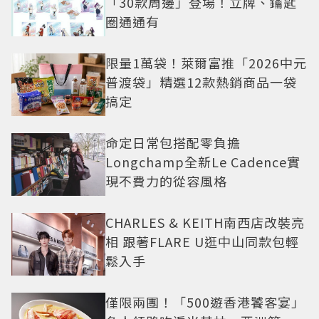
「30款周邊」登場！立牌、鑰匙
圈通通有
限量1萬袋！萊爾富推「2026中元
普渡袋」精選12款熱銷商品一袋
搞定
命定日常包搭配零負擔
Longchamp全新Le Cadence實
現不費力的從容風格
CHARLES & KEITH南西店改裝亮
相 跟著FLARE U逛中山同款包輕
鬆入手
僅限兩團！「500遊香港饕客宴」