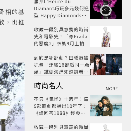
蕭邦L'Heure du
Diamant巧玩多元幾何造
孔骨相的基
型 Happy Diamonds歡
歡，也推
慶50周年
收藏一段別具意義的時尚
史和電影史！「穿Prada
的惡魔2」衣櫥9月上拍
到底是哪部劇？田曦薇被
抓包「連續16部戲同一顆
頭」鐵瀏海焊死遭嫌看膩
網嘆：完全分不出角色
時尚名人
MORE
不只《鬼怪》十週年！這
9部韓劇都播出10年了：
《請回答1988》經典不
敗，這部大家狂推續集
收藏一段別具意義的時尚