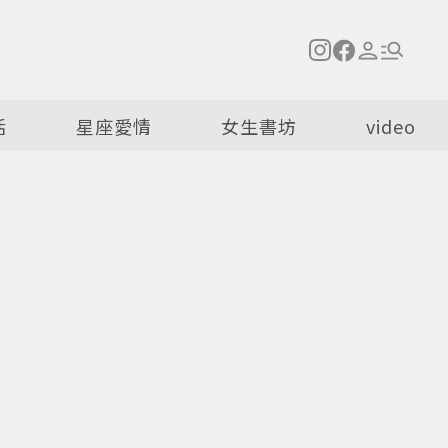
活
星座愛情
女生書坊
video