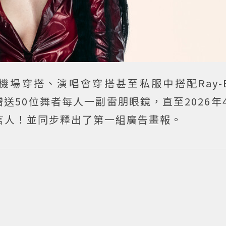
已在機場穿搭、演唱會穿搭甚至私服中搭配Ray-
50位舞者每人一副雷朋眼鏡，直至2026年4
牌代言人！並同步釋出了第一組廣告畫報。