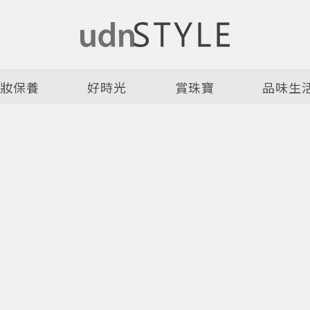
美妝保養
好時光
賞珠寶
品味生