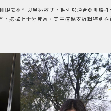
了多種眼鏡框型與墨鏡款式，系列以適合亞洲臉
搭，選擇上十分豐富，其中這幾支編輯特別喜