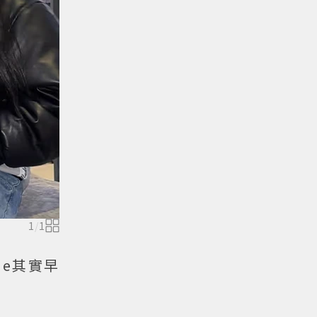
1
/
1
ie其實早