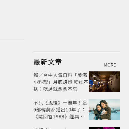
最新文章
MORE
獨／台中人氣日料「美滿
小料理」月底熄燈 粉絲不
捨：吃過就念念不忘
不只《鬼怪》十週年！這
9部韓劇都播出10年了：
《請回答1988》經典不
敗，這部大家狂推續集