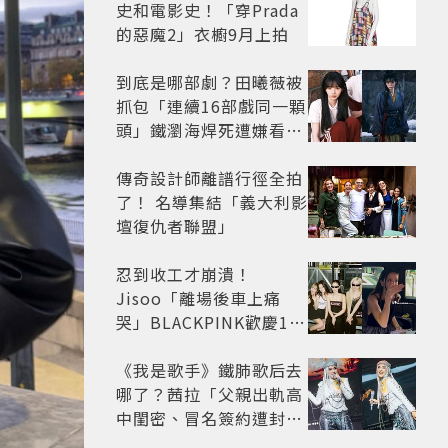
史和電影史！「穿Prada
的惡魔2」衣櫥9月上拍
到底是哪部劇？田曦薇被
抓包「連續16部戲同一顆
頭」鐵瀏海焊死遭嫌看膩
網嘆：完全分不出角色
傳奇設計師離譜行徑全拍
了！ 名導集結「義大利影
壇復仇者聯盟」
忍到收工才崩潰！
Jisoo「離場後車上痛
哭」BLACKPINK歡慶10
週年變道歉大會 粉絲看了
超心疼
《我是歌手》鐵肺歌后去
哪了？茜拉「父親出軌高
中閨密、冒名簽約遭封
殺」沉寂12年辛酸過往曝