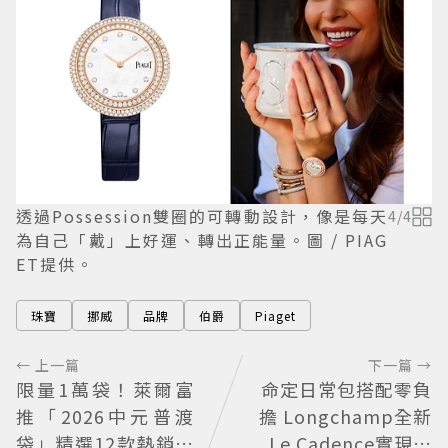
透過Possession雙圈的可轉動設計，像是每天
4
/
4
為自己「戴」上好運、轉出正能量。圖 / PIAG
ET提供。
珠寶
挪威
品牌
伯爵
Piaget
← 上一篇
下一篇 →
限量1萬袋！萊爾富
命定日常包搭配零負
推「2026中元普渡
擔 Longchamp全新
袋」精選12款熱銷商
Le Cadence實現不