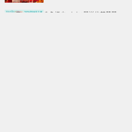
八色烤肉mini×葬送的芙莉蓮
「30款周邊」登場！立牌、鑰匙
圈通通有
限量1萬袋！萊爾富推「2026中元
普渡袋」精選12款熱銷商品一袋
搞定
命定日常包搭配零負擔
Longchamp全新Le Cadence實
現不費力的從容風格
CHARLES & KEITH南西店改裝亮
相 跟著FLARE U逛中山同款包輕
鬆入手