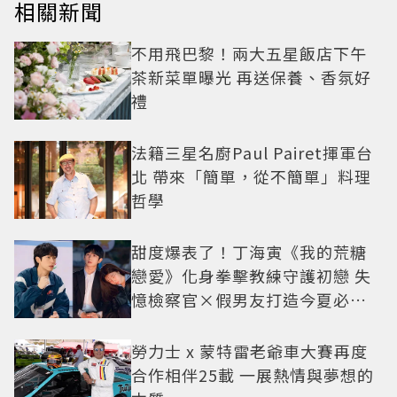
相關新聞
不用飛巴黎！兩大五星飯店下午
茶新菜單曝光 再送保養、香氛好
禮
法籍三星名廚Paul Pairet揮軍台
北 帶來「簡單，從不簡單」料理
哲學
甜度爆表了！丁海寅《我的荒糖
戀愛》化身拳擊教練守護初戀 失
憶檢察官×假男友打造今夏必看
小甜劇
勞力士 x 蒙特雷老爺車大賽再度
合作相伴25載 一展熱情與夢想的