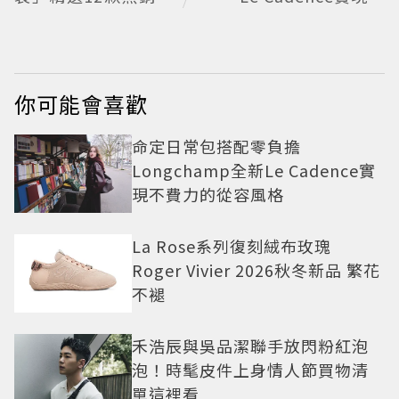
品一袋搞定
費力的從容風格
你可能會喜歡
命定日常包搭配零負擔
Longchamp全新Le Cadence實
現不費力的從容風格
La Rose系列復刻絨布玫瑰
Roger Vivier 2026秋冬新品 繁花
不褪
禾浩辰與吳品潔聯手放閃粉紅泡
泡！時髦皮件上身情人節買物清
單這裡看