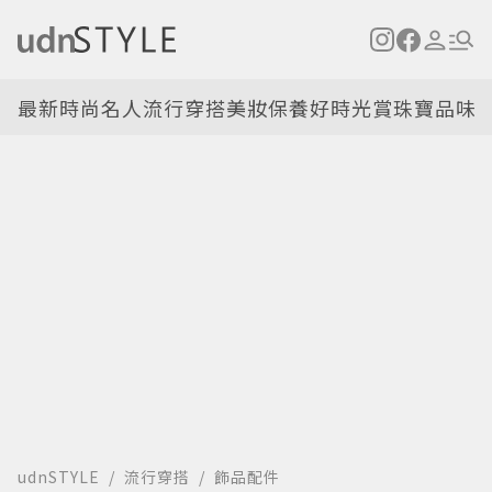
最新
時尚名人
流行穿搭
美妝保養
好時光
賞珠寶
品味
udnSTYLE
流行穿搭
飾品配件