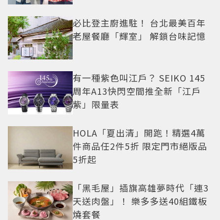
必比登主廚進駐！ 台北最美百年
老屋餐廳「輝室」 解鎖台味記憶
有一種紫色叫江戶？ SEIKO 145
周年A13快閃空間推全新「江戶
紫」限量表
HOLA「夏出清」開跑！精選4萬
件商品任2件5折 限定門市絕版品
5折起
「黑毛屋」插旗高雄夢時代「連3
天送肉盤」！ 樂多多送40組鐵板
燒套餐