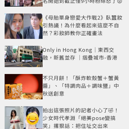
名開始到截止僅9小時粉絲怒了😡
《母胎單身戀愛大作戰2》臥蠶妝
引熱議！為什麼看起來這麼不自
然？彩妝師教你正確畫法
Only in Hong Kong｜東西交
融，新舊並存 ｜摺疊城市-香港
不只月餅！「酥炸軟殼蟹＋蟹黃
醬」、「特調肉品＋調味鹽」中
秋送創意
拍出這張照片的記者小心了🤣！
少女時代孝淵「絕美pose變搞
笑」撂狠話：把住址交出來