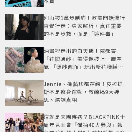
本質
別再被1萬步制約！歐美開始流行
直覺行走：專家解析，真正重要
的不是步數，而是「這件事」
油畫裡走出的白天鵝！陳都靈
「花瓣薄紗」美得像披上一層空
氣 「頭紗遮面」玩出新花樣朦朧
美感太仙
Jennie、孫藝珍都在練！皮拉提
斯不是瘦身運動，教練揭9大迷
思、選課真相
這就是天團待遇？BLACKPINK十
周年見面會「僅抽40人參與」報