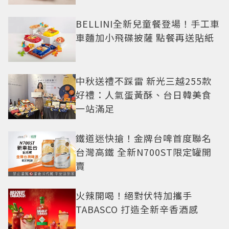
BELLINI全新兒童餐登場！手工車
車麵加小飛碟披薩 點餐再送貼紙
中秋送禮不踩雷 新光三越255款
好禮：人氣蛋黃酥、台日韓美食
一站滿足
鐵道迷快搶！金牌台啤首度聯名
台灣高鐵 全新N700ST限定罐開
賣
火辣開喝！絕對伏特加攜手
TABASCO 打造全新辛香酒感