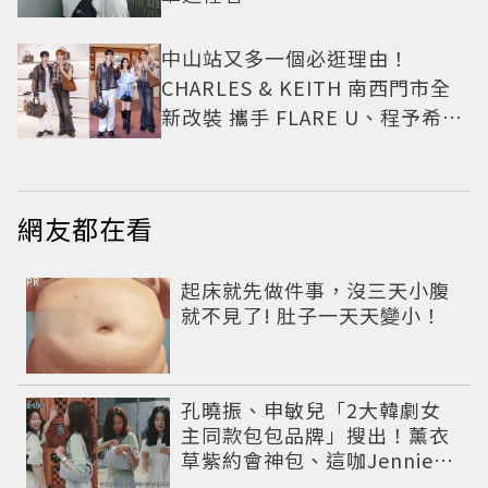
中山站又多一個必逛理由！
CHARLES & KEITH 南西門市全
新改裝 攜手 FLARE U、程予希演
繹秋季時尚
網友都在看
PR
起床就先做件事，沒三天小腹
就不見了! 肚子一天天變小！
孔曉振、申敏兒「2大韓劇女
主同款包包品牌」搜出！薰衣
草紫約會神包、這咖Jennie也
愛