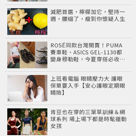
PR
減肥首選，檸檬加它，堅持一
週，腰細了，瘦到你懷疑人生
ROSÉ同款台灣開賣！PUMA
賽車鞋、ASICS GEL-1130都
變身穆勒鞋，今夏穿搭必收一
雙！
PR
上班看電腦 眼睛壓力大 護眼
保單要入手【安心護眼定期眼
睛險】
肯豆也在穿的三葉草訓練＆網
球系列 場上場下都是時髦運動
女孩