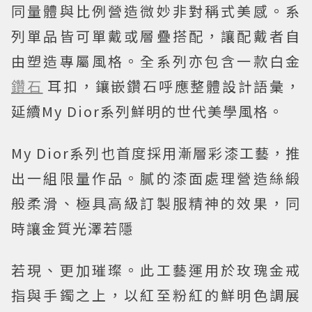
同量體與比例營造微妙非對稱式美感。系
列單品皆可單戴或層疊搭配，讓配戴者自
由塑造專屬風格。全系列亦包含一款白金
鑽石
耳扣，鑲嵌鑽石呼應整體設計語彙，
延續My Dior系列鮮明的世代美學風格。
My Dior系列也首度採用漸層彩漆工藝，推
出一組限量作品。膩的漆面處理營造絲緞
般柔滑、極具高級訂製服精神的效果，同
時讓金質光澤若隱
若現、更加璀璨。此工藝運用於玫瑰金戒
指與手鐲之上，以紅至粉紅的鮮明色調展