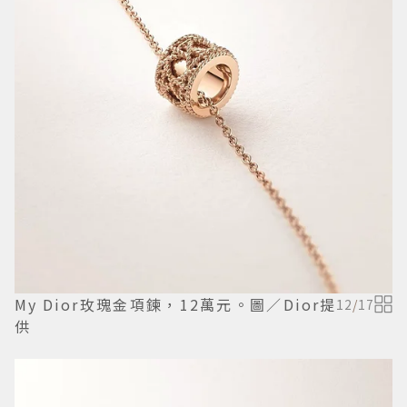
My Dior玫瑰金項鍊，12萬元。圖／Dior提
12
/
17
供