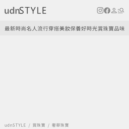
最新
時尚名人
流行穿搭
美妝保養
好時光
賞珠寶
品味
udnSTYLE
賞珠寶
奢華珠寶