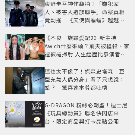
東野圭吾神作翻拍！「嫌犯家
人、被害人遺族聯手」命案真相
竟動搖 《天使與蝙蝠》超越懸
疑框架展開
《不良一族尋愛記2》新主持
Awich什麼來頭？前夫被槍殺、家
裡被槍掃射 人生經歷比參演者還
抓馬！
這也太不像了！傑森史塔森「巨
型充氣人偶分身」看了只想說：
蛤？ 驚喜連本尊都吐槽
G-DRAGON 粉絲必朝聖！迪士尼
《玩具總動員》聯名快閃店來
台，限定商品與打卡亮點公開