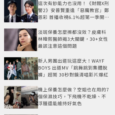
這次有鈔能力也沒用！《財閥X刑
警2》安普賢重逢「惡魔教官」鄭
恩彩 首播收視6.1%超第一季開紅
盤
淡斑保養怎麼擦都沒效？皮膚科
林暐熙醫師揭3大關鍵，30+女性
最該注意這個問題
新人男團出道玩這麼大！WAYF
BOYS 出道MV「跳舞跳到集體脫
褲」超鬧 30秒對鏡清唱影片爆紅
機上保養怎麼做？空姐也在用的7
個保濕技巧，下飛機不乾燥、不
浮腫還能維持好氣色