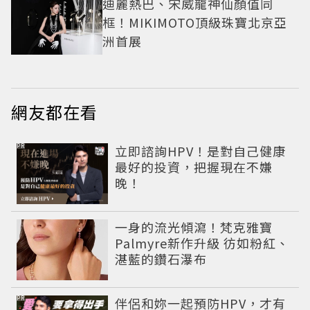
迪麗熱巴、宋威龍神仙顏值同
框！MIKIMOTO頂級珠寶北京亞
洲首展
網友都在看
PR
立即諮詢HPV！是對自己健康
最好的投資，把握現在不嫌
晚！
一身的流光傾瀉！梵克雅寶
Palmyre新作升級 彷如粉紅、
湛藍的鑽石瀑布
PR
伴侶和妳一起預防HPV，才有