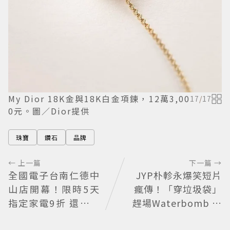
My Dior 18K金與18K白金項鍊，12萬3,00
17
/
17
0元。圖／Dior提供
珠寶
鑽石
品牌
← 上一篇
下一篇 →
全國電子台南仁德中
JYP朴軫永爆笑短片
山店開幕！限時5天
瘋傳！「穿垃圾袋」
指定家電9折 還有每
趕場Waterbomb 被
日限量商品
虧「應該改名JPG」