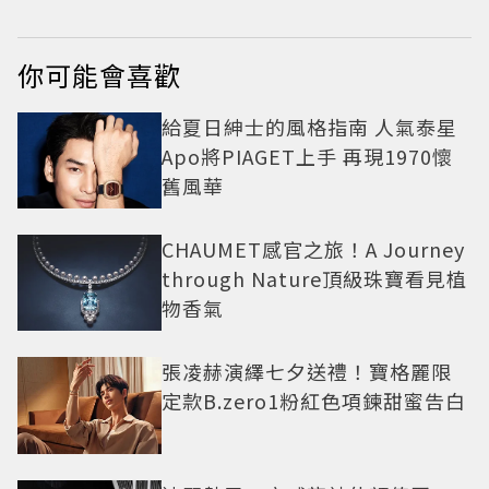
你可能會喜歡
給夏日紳士的風格指南 人氣泰星
Apo將PIAGET上手 再現1970懷
舊風華
CHAUMET感官之旅！A Journey
through Nature頂級珠寶看見植
物香氣
張凌赫演繹七夕送禮！寶格麗限
定款B.zero1粉紅色項鍊甜蜜告白