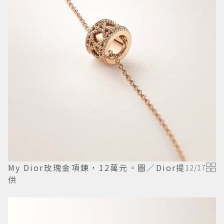
My Dior玫瑰金項鍊，12萬元。圖／Dior提
12
/
17
供