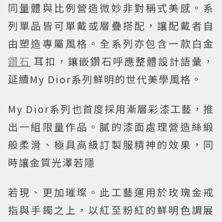
同量體與比例營造微妙非對稱式美感。系
列單品皆可單戴或層疊搭配，讓配戴者自
由塑造專屬風格。全系列亦包含一款白金
鑽石
耳扣，鑲嵌鑽石呼應整體設計語彙，
延續My Dior系列鮮明的世代美學風格。
My Dior系列也首度採用漸層彩漆工藝，推
出一組限量作品。膩的漆面處理營造絲緞
般柔滑、極具高級訂製服精神的效果，同
時讓金質光澤若隱
若現、更加璀璨。此工藝運用於玫瑰金戒
指與手鐲之上，以紅至粉紅的鮮明色調展