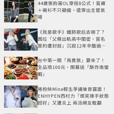
44歲張鈞甯OL穿搭8公式！寬褲
＋襯衫不只顯瘦，還穿出主管氣
場
《我是歌手》鐵肺歌后去哪了？
茜拉「父親出軌高中閨密、冒名
簽約遭封殺」沉寂12年辛酸過往
曝光
台中第一間「鳥貴族」要來了！
全品項100元、開幕送「酥炸南蠻
蝦」
捲粉絲Mina輕生爭議後首露面！
ENHYPEN西村力「燦笑揮手狀態
超好」又遭炎上 兩派網友戰翻