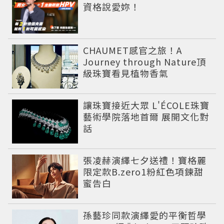
資格說愛妳！
CHAUMET感官之旅！A
Journey through Nature頂
級珠寶看見植物香氣
讓珠寶接近大眾 L'ÉCOLE珠寶
藝術學院落地首爾 展開文化對
話
張凌赫演繹七夕送禮！寶格麗
限定款B.zero1粉紅色項鍊甜
蜜告白
孫藝珍同款演繹愛的平衡哲學