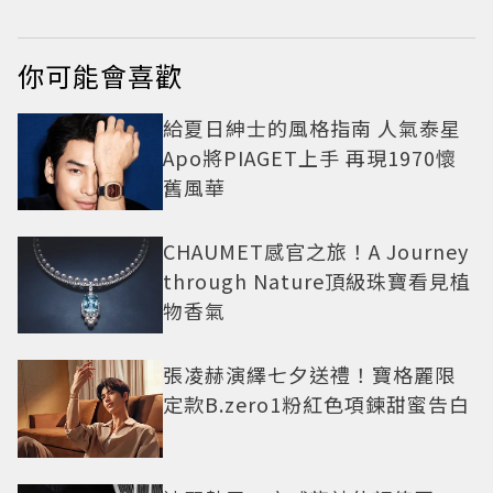
好氣色
你可能會喜歡
給夏日紳士的風格指南 人氣泰星
Apo將PIAGET上手 再現1970懷
舊風華
CHAUMET感官之旅！A Journey
through Nature頂級珠寶看見植
物香氣
張凌赫演繹七夕送禮！寶格麗限
定款B.zero1粉紅色項鍊甜蜜告白