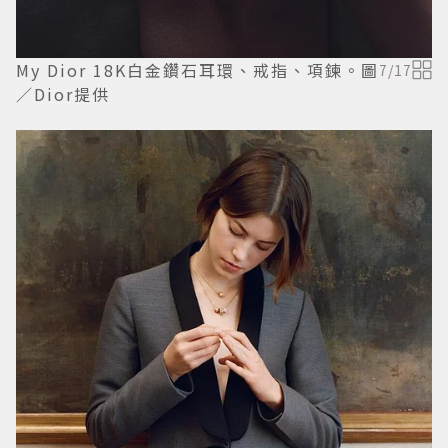
My Dior 18K白金鑽石耳環、戒指、項鍊。圖
7
/
17
／Dior提供