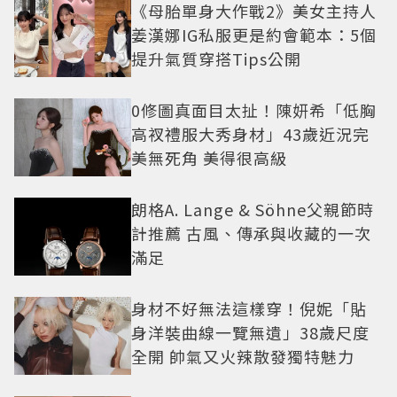
《母胎單身大作戰2》美女主持人
姜漢娜IG私服更是約會範本：5個
提升氣質穿搭Tips公開
0修圖真面目太扯！陳妍希「低胸
高衩禮服大秀身材」43歲近況完
美無死角 美得很高級
朗格A. Lange & Söhne父親節時
計推薦 古風、傳承與收藏的一次
滿足
身材不好無法這樣穿！倪妮「貼
身洋裝曲線一覽無遺」38歲尺度
全開 帥氣又火辣散發獨特魅力