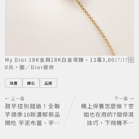
My Dior 18K金與18K白金項鍊，12萬3,00
17
/
17
0元。圖／Dior提供
珠寶
鑽石
品牌
← 上一篇
下一篇 →
甜芋控別錯過！全聯
機上保養怎麼做？空
芋頭季10款濃郁新品
姐也在用的7個保濕
開吃 芋泥布蕾、芋頭
技巧，下飛機不乾
大福必買
燥、不浮腫還能維持