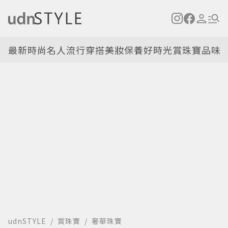
最新
時尚名人
流行穿搭
美妝保養
好時光
賞珠寶
品味
udnSTYLE
賞珠寶
奢華珠寶