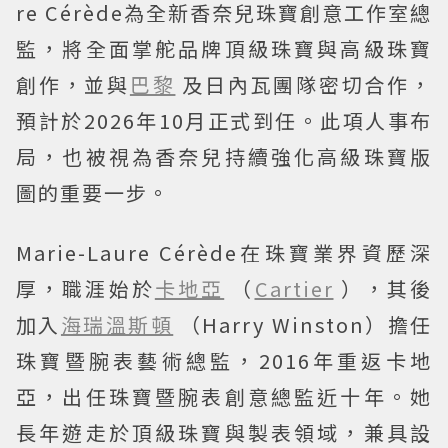
re Cérède為全新香奈兒珠寶創意工作室總
監，將全面掌舵品牌頂級珠寶與高級珠寶
創作，並與
巴黎
及日內瓦團隊密切合作，
預計於2026年10月正式到任。此項人事布
局，也被視為香奈兒持續強化高級珠寶版
圖的重要一步。
Marie-Laure Cérède在珠寶業界資歷深
厚，職涯始於
卡地亞
（
Cartier
），其後
加入
海瑞溫斯頓
（Harry Winston）擔任
珠寶暨腕表藝術總監，2016年重返卡地
亞，出任珠寶暨腕表創意總監近十年。她
長年遊走於頂級珠寶與製表領域，兼具設