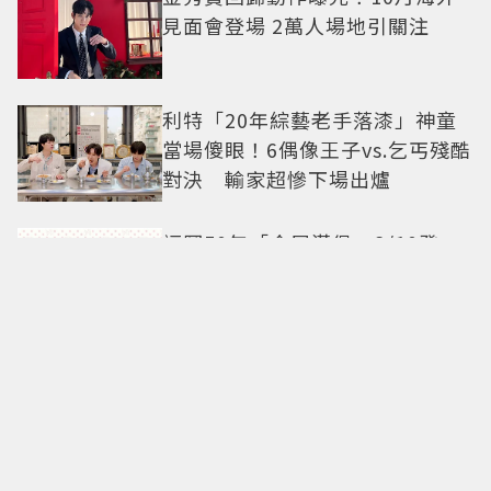
見面會登場 2萬人場地引關注
利特「20年綜藝老手落漆」神童
當場傻眼！6偶像王子vs.乞丐殘酷
對決 輸家超慘下場出爐
福岡50年「今屋漢堡」8/10登
台！吃得到招牌「法蘭克福起司
雞蛋堡」
滿300送300！日本燒肉丼「山牛
將」插旗台北 限定「燒肉重」
179元起
台南人氣定食「Okawari」首度北