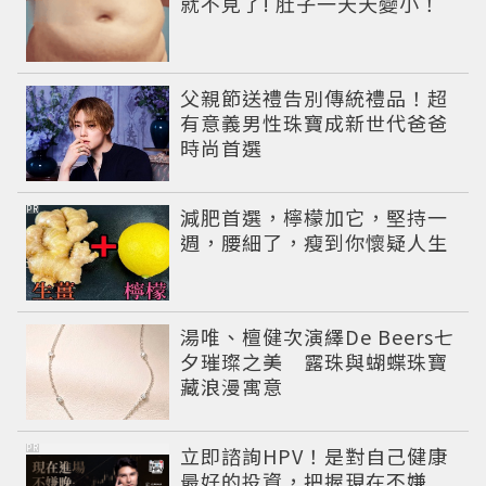
就不見了! 肚子一天天變小！
父親節送禮告別傳統禮品！超
有意義男性珠寶成新世代爸爸
時尚首選
PR
減肥首選，檸檬加它，堅持一
週，腰細了，瘦到你懷疑人生
湯唯、檀健次演繹De Beers七
夕璀璨之美 露珠與蝴蝶珠寶
藏浪漫寓意
PR
立即諮詢HPV！是對自己健康
最好的投資，把握現在不嫌