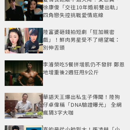
徐康俊「交往10年婚前雙出軌」
四角戀失控挑戰愛情底線
陸富婆砸錢拍短劇「狂加親密
戲」！鮮肉男星受不了絕望喊：
別伸舌頭
李濬榮吃5餐拼增肌仍不發胖 鄭恩
地增重後2週狂甩9公斤
華語天王爆出私生子傳聞！陸狗
仔卓偉稱「DNA驗證曝光」 全網
瘋猜3字大咖
真的是從小帥到大！張凌赫「小