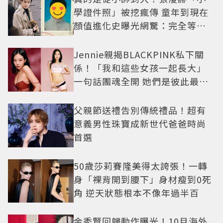
學證件照」被挖瘋傳 童年到現在
顏值進化史曝光網驚：完全等比
例長大
Jennie親揭BLACKPINK私下關
係！「我和這些女孩一起長大」
一句話團魂全開 她們是彼此最強
後盾
父親節送禮告別傳統禮品！超有
意義男性珠寶成新世代爸爸時尚
首選
50歲莎莉賽隆美得太誇張！一轉
身「裸背開到腰下」身材瘦到0死
角 逆天狀態根本不像年過半百
金秀賢回歸動作曝光！10月海外