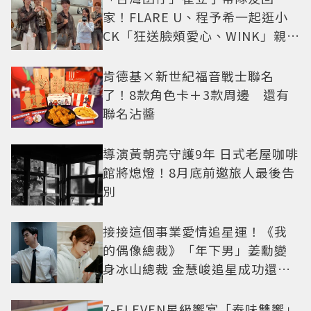
家！FLARE U、程予希一起逛小
CK「狂送臉頰愛心、WINK」親曝
中山站私藏必逛名單
肯德基×新世紀福音戰士聯名
了！8款角色卡＋3款周邊 還有
聯名沾醬
導演黃朝亮守護9年 日式老屋咖啡
館將熄燈！8月底前邀旅人最後告
別
接接這個事業愛情追星運！《我
的偶像總裁》「年下男」姜勳變
身冰山總裁 金慧峻追星成功還偶
遇愛情
7-ELEVEN星級饗宴「泰味雙饗」