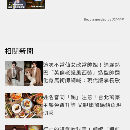
Recommended by
相關新聞
這次不當仙女改當帥姐！迪麗熱
巴「英倫老錢風西裝」造型帥翻
化身馬術師網喊：現代版李長歌
姓名音同「鮪」注意！台北萬豪
主餐免費升等 父親節加碼鮪魚現
切秀
行走的短髮教科書！倪妮「狠剪