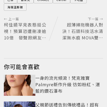
海瑞溫斯頓
← 上一篇
下一篇 →
柯佳嬿罕見表態挺公
超薄掃拖機器人對
視！預算恐遭刪凍逾
決！石頭科技活水清
10億 發聲掀網友熱
潔無水痕 MOVA雙機
議
械臂零死角
你可能會喜歡
一身的流光傾瀉！梵克雅寶
Palmyre新作升級 彷如粉紅、湛
藍的鑽石瀑布
父親節送禮告別傳統禮品！超有