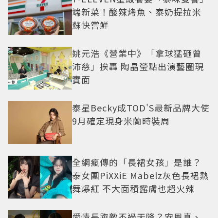
端新菜！酸辣烤魚、泰奶提拉米
蘇快嘗鮮
姚元浩《營業中》「拿球猛砸曾
沛慈」挨轟 陶晶瑩點出演藝圈現
實面
泰星Becky成TOD'S最新品牌大使
9月確定現身米蘭時裝周
全網瘋傳的「長裙女孩」是誰？
泰女團PiXXiE Mabelz灰色長裙熱
舞爆紅 不大面積露膚也超火辣
愛情長跑敵不過天降？安恩真、