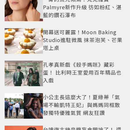
Palmyre新作升級 彷如粉紅、湛
藍的鑽石瀑布
開幕送可麗露！Moon Baking
Studio進駐微風 抹茶泡芙、芒果
塔上桌
孔孝真新戲《殺手媽咪》藏彩
蛋！ 比利時王室愛用百年精品也
入戲
小公主長這麼大了！夏綠蒂「氣
場不輸凱特王妃」與媽媽同框散
發獨特優雅氣質 網友狂讚
台啤復古錄音機盲盒開搶了！ 還