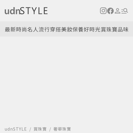
最新
時尚名人
流行穿搭
美妝保養
好時光
賞珠寶
品味
udnSTYLE
賞珠寶
奢華珠寶