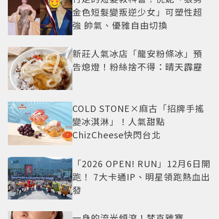
金色短髮變叛逆少女」可塑性超
強 帥氣、優雅自由切換
新莊人氣冰店「龍安粉條冰」預
告熄燈！粉絲捨不得：晴天霹靂
COLD STONE×麻古「招牌手搖
變冰淇淋」！人氣甜點
ChizCheese快閃台北
「2026 OPEN! RUN」12月6日開
跑！ 7大卡通IP、明星領跑熱血出
發
一身的流光傾瀉！梵克雅寶