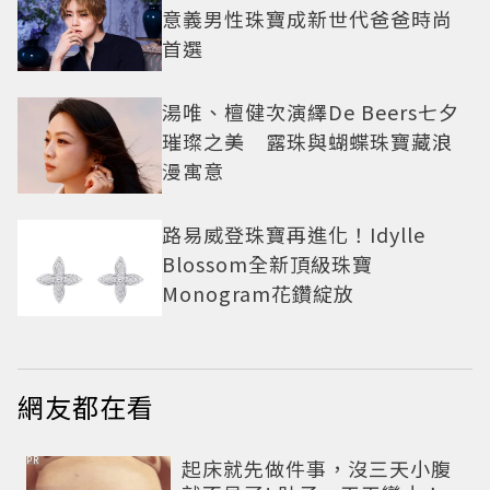
意義男性珠寶成新世代爸爸時尚
首選
湯唯、檀健次演繹De Beers七夕
璀璨之美 露珠與蝴蝶珠寶藏浪
漫寓意
路易威登珠寶再進化！Idylle
Blossom全新頂級珠寶
Monogram花鑽綻放
網友都在看
PR
起床就先做件事，沒三天小腹