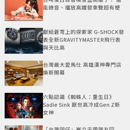
能錄音、播放高鐵發車聲超有梗
獻給蒼穹上的探索家 G-SHOCK發
表全新GRAVITYMASTER飛行表
與天比高
台灣最大愛馬仕 高雄漢神專門店
煥新開幕
六點認識《蜘蛛人：重生日》
Sadie Sink 厭世高冷成Gen Z新
女神
「台灣囝仔」崔立于帶隊友回