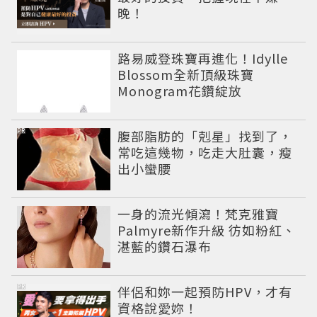
晚！
路易威登珠寶再進化！Idylle
Blossom全新頂級珠寶
Monogram花鑽綻放
PR
腹部脂肪的「剋星」找到了，
常吃這幾物，吃走大肚囊，瘦
出小蠻腰
一身的流光傾瀉！梵克雅寶
Palmyre新作升級 彷如粉紅、
湛藍的鑽石瀑布
PR
伴侶和妳一起預防HPV，才有
資格說愛妳！