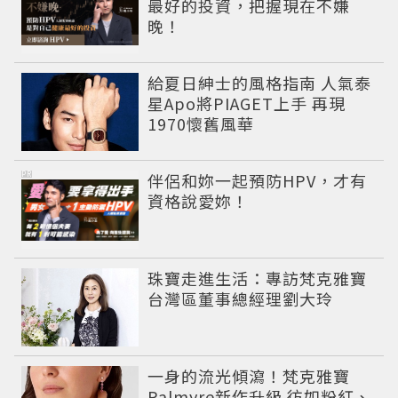
最好的投資，把握現在不嫌
晚！
給夏日紳士的風格指南 人氣泰
星Apo將PIAGET上手 再現
1970懷舊風華
PR
伴侶和妳一起預防HPV，才有
資格說愛妳！
珠寶走進生活：專訪梵克雅寶
台灣區董事總經理劉大玲
一身的流光傾瀉！梵克雅寶
Palmyre新作升級 彷如粉紅、