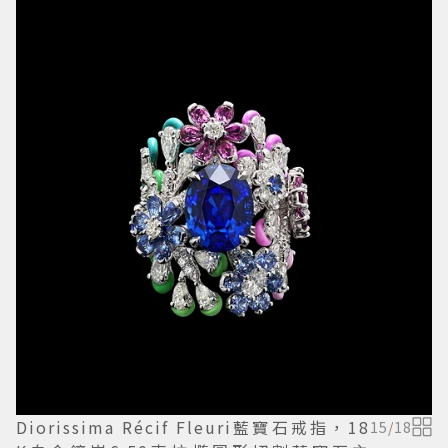
Diorissima Récif Fleuri藍寶石戒指，18
15
/
18