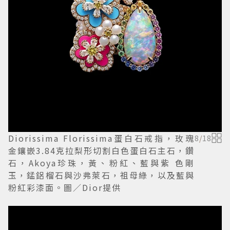
Diorissima Florissima蛋白石戒指，玫瑰
8
/
18
金鑲嵌3.84克拉梨形切割白色蛋白石主石，鑽
石，Akoya珍珠，黃、粉紅、藍與紫 色剛
玉，錳鋁榴石與沙弗萊石，祖母綠，以及藍與
粉紅彩漆面。圖／Dior提供