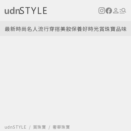
最新
時尚名人
流行穿搭
美妝保養
好時光
賞珠寶
品味
udnSTYLE
賞珠寶
奢華珠寶