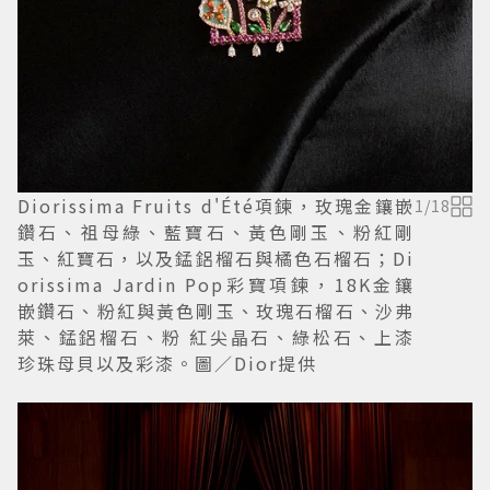
Diorissima Fruits d'Été項鍊，玫瑰金鑲嵌
1
/
18
鑽石、祖母綠、藍寶石、黃色剛玉、粉紅剛
玉、紅寶石，以及錳鋁榴石與橘色石榴石；Di
orissima Jardin Pop彩寶項鍊，18K金鑲
嵌鑽石、粉紅與黃色剛玉、玫瑰石榴石、沙弗
萊、錳鋁榴石、粉 紅尖晶石、綠松石、上漆
珍珠母貝以及彩漆。圖／Dior提供