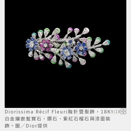
Diorissima Récif Fleuri胸針暨髮飾，18K
9
/
18
白金鑲嵌藍寶石、鑽石、紫紅石榴石與漆面裝
飾。圖／Dior提供