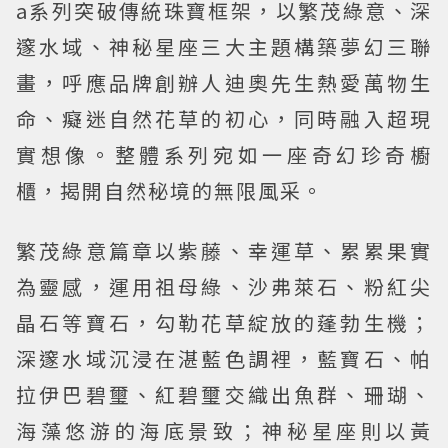
a系列突破傳統珠寶框架，以繁茂綠意、深
邃水域、神秘星座三大主題構築夢幻三聯
畫，呼應品牌創辦人迪奧先生熱愛萬物生
命、癡迷自然花草的初心，同時融入超現
實想像。整體系列宛如一座奇幻珍奇櫥
櫃，揭開自然秘境的無限風采。
繁茂綠意篇章以紫藤、幸運草、累累果實
為靈感，運用祖母綠、沙弗萊石、粉紅尖
晶石等寶石，勾勒花草綻放的蓬勃生機；
深邃水域沉浸在湛藍色調裡，藍寶石、帕
拉伊巴碧璽、紅碧璽交織出魚群、珊瑚、
海藻悠游的海底景致；神秘星座則以黃