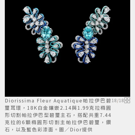
Diorissima Fleur Aquatique帕拉伊巴碧
18
/
18
璽耳環，18K白金鑲嵌2.14與1.99克拉橢圓
形切割帕拉伊巴型碧璽主石，搭配共重7.44
克拉的6顆橢圓形切割主帕拉伊巴碧璽，鑽
石，以及藍色彩漆面。圖／Dior提供