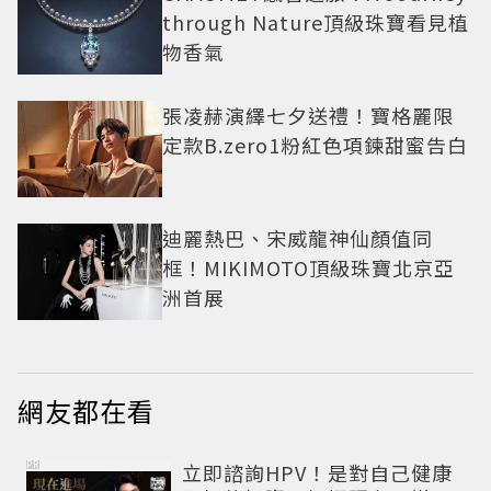
through Nature頂級珠寶看見植
物香氣
張凌赫演繹七夕送禮！寶格麗限
定款B.zero1粉紅色項鍊甜蜜告白
迪麗熱巴、宋威龍神仙顏值同
框！MIKIMOTO頂級珠寶北京亞
洲首展
網友都在看
PR
立即諮詢HPV！是對自己健康