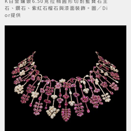
K白金鑲嵌6.50克拉橢圓形切割藍寶石主
石、鑽石、紫紅石榴石與漆面裝飾。圖／Di
or提供