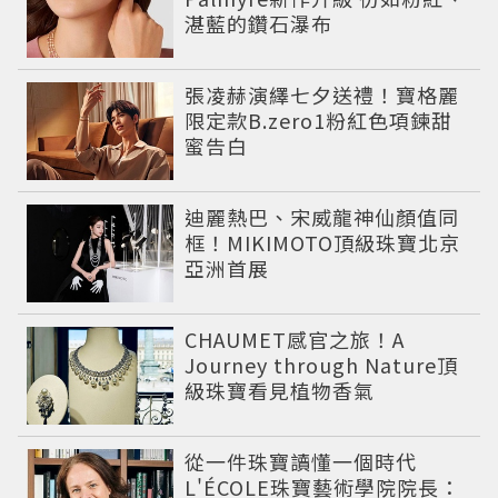
湛藍的鑽石瀑布
張凌赫演繹七夕送禮！寶格麗
限定款B.zero1粉紅色項鍊甜
蜜告白
迪麗熱巴、宋威龍神仙顏值同
框！MIKIMOTO頂級珠寶北京
亞洲首展
CHAUMET感官之旅！A
Journey through Nature頂
級珠寶看見植物香氣
從一件珠寶讀懂一個時代
L'ÉCOLE珠寶藝術學院院長：