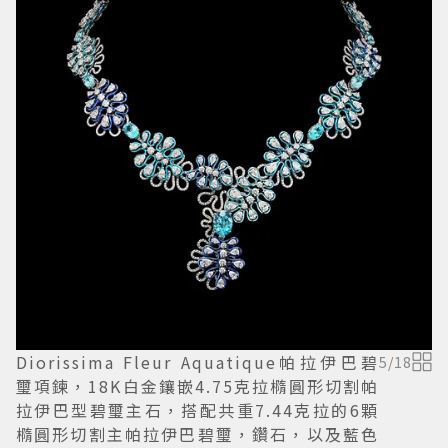
Diorissima Fleur Aquatique帕拉伊巴碧
5
/
18
璽項鍊，18K白金鑲嵌4.75克拉橢圓形切割帕
拉伊巴型碧璽主石，搭配共重7.44克拉的6顆
橢圓形切割主帕拉伊巴碧璽，鑽石，以及藍色