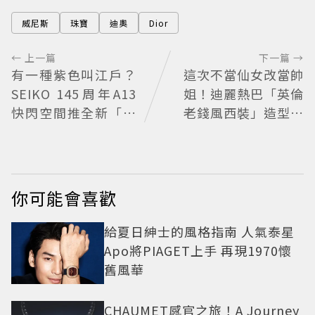
威尼斯
珠寶
迪奧
Dior
← 上一篇
下一篇 →
有一種紫色叫江戶？
這次不當仙女改當帥
SEIKO 145周年A13
姐！迪麗熱巴「英倫
快閃空間推全新「江
老錢風西裝」造型帥
戶紫」限量表
翻 化身馬術師網喊：
現代版李長歌
你可能會喜歡
給夏日紳士的風格指南 人氣泰星
Apo將PIAGET上手 再現1970懷
舊風華
CHAUMET感官之旅！A Journey