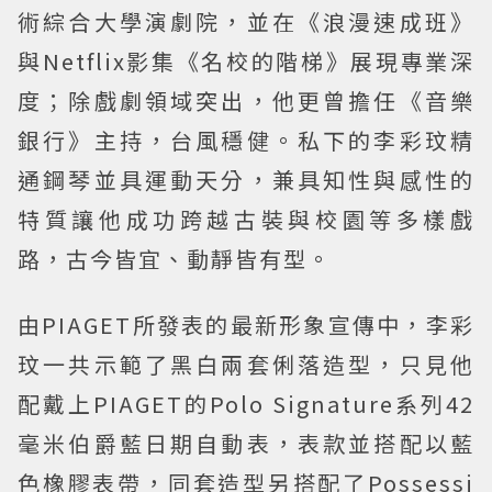
術綜合大學演劇院，並在《浪漫速成班》
與Netflix影集《名校的階梯》展現專業深
度；除戲劇領域突出，他更曾擔任《音樂
銀行》主持，台風穩健。私下的李彩玟精
通鋼琴並具運動天分，兼具知性與感性的
特質讓他成功跨越古裝與校園等多樣戲
路，古今皆宜、動靜皆有型。
由PIAGET所發表的最新形象宣傳中，李彩
玟一共示範了黑白兩套俐落造型，只見他
配戴上PIAGET的Polo Signature系列42
毫米伯爵藍日期自動表，表款並搭配以藍
色橡膠表帶，同套造型另搭配了Possessi