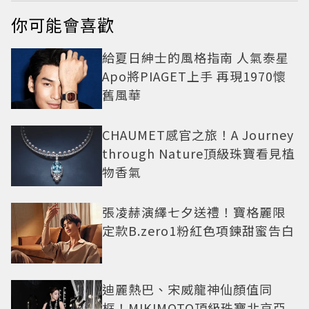
你可能會喜歡
給夏日紳士的風格指南 人氣泰星
Apo將PIAGET上手 再現1970懷
舊風華
CHAUMET感官之旅！A Journey
through Nature頂級珠寶看見植
物香氣
張凌赫演繹七夕送禮！寶格麗限
定款B.zero1粉紅色項鍊甜蜜告白
迪麗熱巴、宋威龍神仙顏值同
框！MIKIMOTO頂級珠寶北京亞