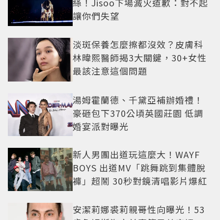
絲！Jisoo下場滅火道歉：對不起
讓你們失望
淡斑保養怎麼擦都沒效？皮膚科
林暐熙醫師揭3大關鍵，30+女性
最該注意這個問題
湯姆霍蘭德、千黛亞補辦婚禮！
豪砸包下370公頃英國莊園 低調
婚宴派對曝光
新人男團出道玩這麼大！WAYF
BOYS 出道MV「跳舞跳到集體脫
褲」超鬧 30秒對鏡清唱影片爆紅
安潔莉娜裘莉親哥性向曝光！53