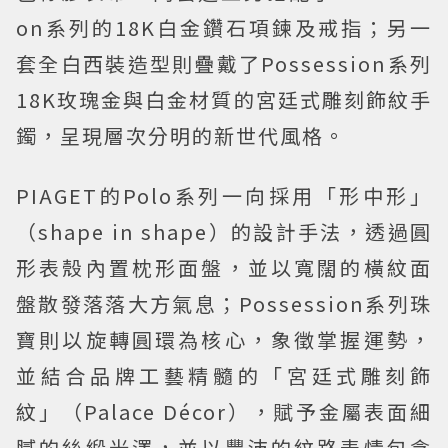
on系列的18K白金鑽石項鍊及戒指；另一
套全白西裝造型則疊戴了Possession系列
18K玫瑰金與白金材質的宮廷式雕刻飾紋手
鐲，呈現層次分明的新世代風格。
PIAGET的Polo系列一向採用「形中形」
（shape in shape）的設計手法，透過圓
形表殼內置枕形面盤，並以寬闊的橫紋面
盤散發落落大方氣息；Possession系列珠
寶則以旋轉圓環為核心，象徵掌握運勢，
並結合品牌工藝精髓的「宮廷式雕刻飾
紋」（Palace Décor），賦予金屬表面細
膩的絲緞光澤，並以豐沛的紋路表情包含