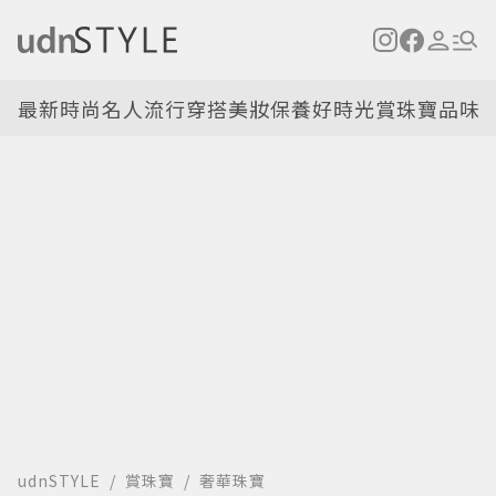
最新
時尚名人
流行穿搭
美妝保養
好時光
賞珠寶
品味
udnSTYLE
賞珠寶
奢華珠寶