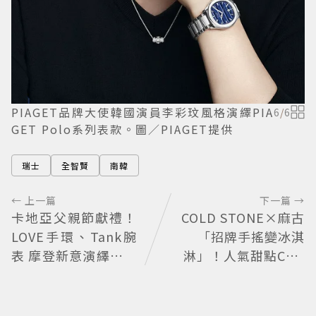
PIAGET品牌大使韓國演員李彩玟風格演繹PIA
6
/
6
GET Polo系列表款。圖／PIAGET提供
瑞士
全智賢
南韓
← 上一篇
下一篇 →
卡地亞父親節獻禮！
COLD STONE×麻古
LOVE手環、Tank腕
「招牌手搖變冰淇
表 摩登新意演繹永不
淋」！人氣甜點Chiz
退流行經典
Cheese快閃台北