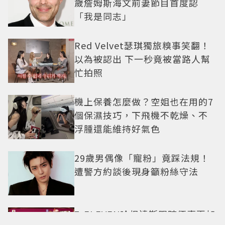
歲詹姆斯海文前妻節目首度認
「我是同志」
Red Velvet瑟琪獨旅糗事笑翻！
以為被認出 下一秒竟被當路人幫
忙拍照
機上保養怎麼做？空姐也在用的7
個保濕技巧，下飛機不乾燥、不
浮腫還能維持好氣色
29歲男偶像「寵粉」竟踩法規！
遭警方約談後現身籲粉絲守法
7-ELEVEN哈根達斯限時優惠再加