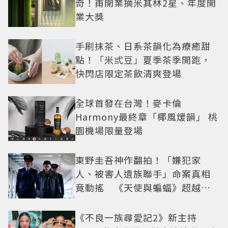
奇！甫開業摘米其林2星、年度開
業大獎
手刷抹茶、日系茶韻化為療癒甜
點！「米弎豆」夏季茶季開跑，
快閃店限定茶飲清爽登場
全球首發在台灣！麥卡倫
Harmony最終章「椰風煖韻」 桃
園機場限量登場
東野圭吾神作翻拍！「嫌犯家
人、被害人遺族聯手」命案真相
竟動搖 《天使與蝙蝠》超越懸
疑框架展開
《不良一族尋愛記2》新主持