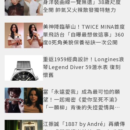
身洋裝曲線一覽無遺」38歲尺度
全開 帥氣又火辣散發獨特魅力
美神降臨華山！TWICE MINA首度
單飛訪台「自曝最想做這事」360
度0死角美貌保養祕訣一次公開
重返1959經典設計！Longines浪
琴Legend Diver 59潛水表 復刻
懷舊
當「永遠愛我」成為最可怕的願
望！一起揭密《愛你至死不渝》
「一願柳」背後的失控愛情與爆
紅之路
江振誠「1887 by André」再續傳