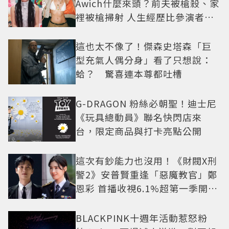
Awich什麼來頭？前夫被槍殺、家
裡被槍掃射 人生經歷比參演者還
抓馬！
這也太不像了！傑森史塔森「巨
型充氣人偶分身」看了只想說：
蛤？ 驚喜連本尊都吐槽
G-DRAGON 粉絲必朝聖！迪士尼
《玩具總動員》聯名快閃店來
台，限定商品與打卡亮點公開
這次有鈔能力也沒用！《財閥X刑
警2》安普賢重逢「惡魔教官」鄭
恩彩 首播收視6.1%超第一季開紅
盤
BLACKPINK十週年活動惹怒粉