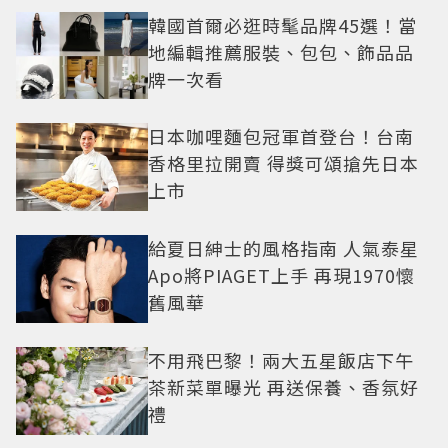
韓國首爾必逛時髦品牌45選！當
地編輯推薦服裝、包包、飾品品
牌一次看
日本咖哩麵包冠軍首登台！台南
香格里拉開賣 得獎可頌搶先日本
上市
給夏日紳士的風格指南 人氣泰星
Apo將PIAGET上手 再現1970懷
舊風華
不用飛巴黎！兩大五星飯店下午
茶新菜單曝光 再送保養、香氛好
禮