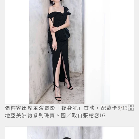
張榕容出席主演電影「複身犯」首映，配戴卡
8
/
13
地亞美洲豹系列珠寶。圖／取自張榕容IG