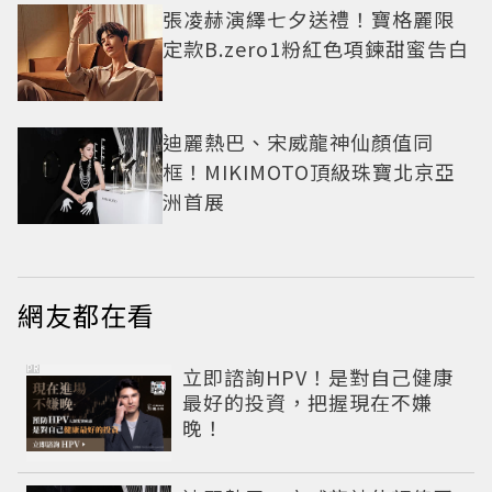
張凌赫演繹七夕送禮！寶格麗限
定款B.zero1粉紅色項鍊甜蜜告白
迪麗熱巴、宋威龍神仙顏值同
框！MIKIMOTO頂級珠寶北京亞
洲首展
網友都在看
PR
立即諮詢HPV！是對自己健康
最好的投資，把握現在不嫌
晚！