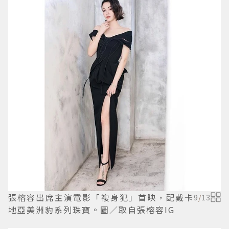
張榕容出席主演電影「複身犯」首映，配戴卡
9
/
13
地亞美洲豹系列珠寶。圖／取自張榕容IG