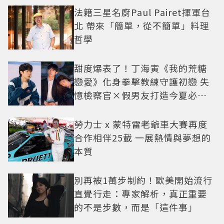
法籍三星名廚Paul Pairet揮軍台
北 帶來「簡單，從不簡單」料理
哲學
甜度爆表了！丁海寅《我的荒糖
戀愛》化身拳擊教練守護初戀 失
憶檢察官×假男友打造今夏必看
小甜劇
勞力士 x 蒙特雷老爺車大賽再度
合作相伴25載 一展熱情與夢想的
本質
別再被1萬步制約！歐美開始流行
直覺行走：專家解析，真正重要
的不是步數，而是「這件事」