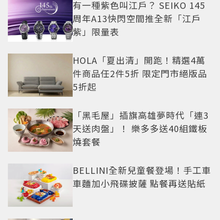
有一種紫色叫江戶？ SEIKO 145
周年A13快閃空間推全新「江戶
紫」限量表
HOLA「夏出清」開跑！精選4萬
件商品任2件5折 限定門市絕版品
5折起
「黑毛屋」插旗高雄夢時代「連3
天送肉盤」！ 樂多多送40組鐵板
燒套餐
BELLINI全新兒童餐登場！手工車
車麵加小飛碟披薩 點餐再送貼紙