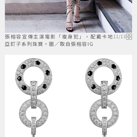
張榕容宣傳主演電影「複身犯」，配戴卡地
11
/
13
亞釘子系列珠寶。圖／取自張榕容IG