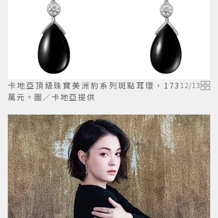
卡地亞頂級珠寶美洲豹系列斑點耳環，173
12
/
13
萬元。圖／卡地亞提供