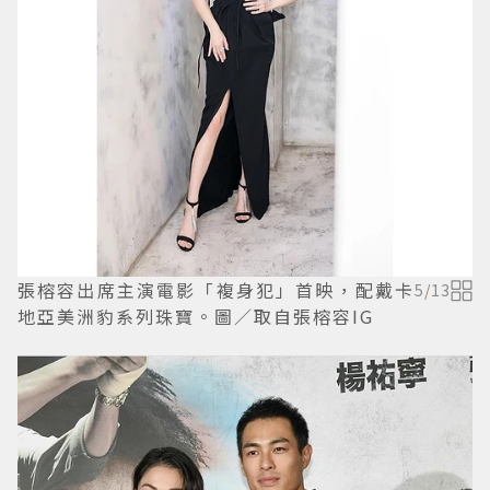
張榕容出席主演電影「複身犯」首映，配戴卡
5
/
13
地亞美洲豹系列珠寶。圖／取自張榕容IG