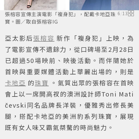
張榕容宣傳主演電影「複身犯」，配戴卡地亞珠
6
/
13
寶。圖／取自張榕容IG
亞太影后
張榕容
新作「複身犯」上映，為
了電影宣傳不遺餘力，從口碑場至2月28日
已超過50場映前、映後活動。而伴隨她於
首映與重要媒體活動上華麗出場的，則是
卡地亞
的
珠寶
。氣質出眾的張榕容在首映
會上以一席開高衩的澳洲設計師Toni Mati
čevski同名品牌長洋裝，優雅秀出修長美
腿，搭配卡地亞的美洲豹系列珠寶，展現
既有女人味又霸氣桀驁的時尚魅力。