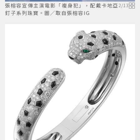
張榕容宣傳主演電影「複身犯」，配戴卡地亞
2
/
13
釘子系列珠寶。圖／取自張榕容IG