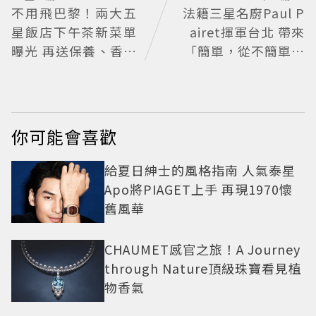
不用飛巴黎！兩大五
法籍三星名廚Paul P
星飯店下午茶新菜單
airet揮軍台北 帶來
曝光 再送保養、香氛
「簡單，從不簡單」
好禮
料理哲學
你可能會喜歡
給夏日紳士的風格指南 人氣泰星
Apo將PIAGET上手 再現1970懷
舊風華
CHAUMET感官之旅！A Journey
through Nature頂級珠寶看見植
物香氣