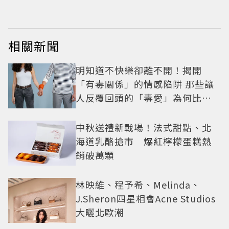
相關新聞
明知道不快樂卻離不開！揭開
「有毒關係」的情感陷阱 那些讓
人反覆回頭的「毒愛」為何比菸
還難戒？
中秋送禮新戰場！法式甜點、北
海道乳酪搶市 爆紅檸檬蛋糕熱
銷破萬顆
林映維、程予希、Melinda、
J.Sheron四星相會Acne Studios
大曬北歐潮