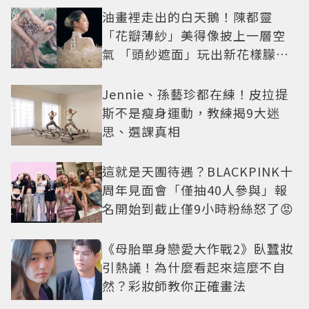
油畫裡走出的白天鵝！陳都靈
「花瓣薄紗」美得像披上一層空
氣 「頭紗遮面」玩出新花樣朦朧
美感太仙
Jennie、孫藝珍都在練！皮拉提
斯不是瘦身運動，教練揭9大迷
思、選課真相
這就是天團待遇？BLACKPINK十
周年見面會「僅抽40人參與」報
名開始到截止僅9小時粉絲怒了😡
《母胎單身戀愛大作戰2》臥蠶妝
引熱議！為什麼看起來這麼不自
然？彩妝師教你正確畫法