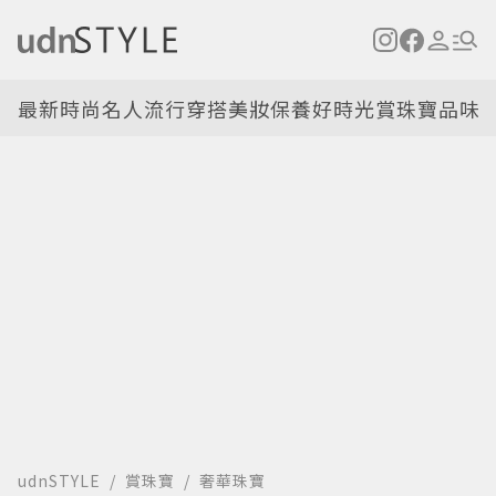
最新
時尚名人
流行穿搭
美妝保養
好時光
賞珠寶
品味
udnSTYLE
賞珠寶
奢華珠寶