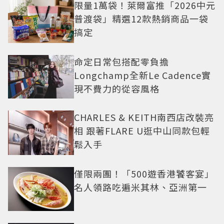
限量1萬袋！萊爾富推「2026中元
普渡袋」精選12款熱銷商品一袋
搞定
命定日常包搭配零負擔
Longchamp全新Le Cadence實
現不費力的從容風格
CHARLES & KEITH南西店改裝亮
相 跟著FLARE U逛中山同款包輕
鬆入手
僅限兩團！「500遊香港饕客宴」
名人領路吃遍米其林、亞洲第一