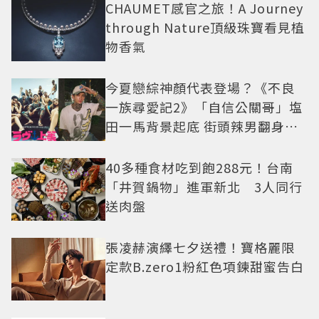
CHAUMET感官之旅！A Journey
through Nature頂級珠寶看見植
物香氣
今夏戀綜神顏代表登場？《不良
一族尋愛記2》「自信公關哥」塩
田一馬背景起底 街頭辣男翻身當
老闆
40多種食材吃到飽288元！台南
「井賀鍋物」進軍新北 3人同行
送肉盤
張凌赫演繹七夕送禮！寶格麗限
定款B.zero1粉紅色項鍊甜蜜告白