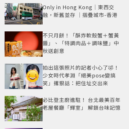
Only in Hong Kong｜東西交
融，新舊並存 ｜摺疊城市-香港
不只月餅！「酥炸軟殼蟹＋蟹黃
醬」、「特調肉品＋調味鹽」中
秋送創意
拍出這張照片的記者小心了🤣！
少女時代孝淵「絕美pose變搞
笑」撂狠話：把住址交出來
必比登主廚進駐！ 台北最美百年
老屋餐廳「輝室」 解鎖台味記憶