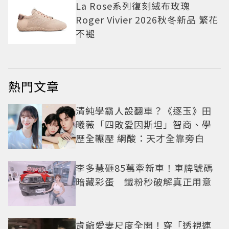
La Rose系列復刻絨布玫瑰
Roger Vivier 2026秋冬新品 繁花
不褪
熱門文章
清純學霸人設翻車？《逐玉》田
曦薇「四敗愛因斯坦」智商、學
歷全輾壓 網酸：天才全靠旁白
李多慧砸85萬牽新車！車牌號碼
暗藏彩蛋 鐵粉秒破解真正用意
肯爺愛妻尺度全開！穿「透視連