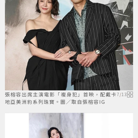
張榕容出席主演電影「複身犯」首映，配戴卡
7
/
13
地亞美洲豹系列珠寶。圖／取自張榕容IG