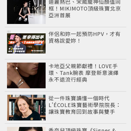
迪麗熱巴、宋威龍神仙顏值同
框！MIKIMOTO頂級珠寶北京
亞洲首展
PR
伴侶和妳一起預防HPV，才有
資格說愛妳！
卡地亞父親節獻禮！LOVE手
環、Tank腕表 摩登新意演繹
永不退流行經典
從一件珠寶讀懂一個時代
L'ÉCOLE珠寶藝術學院院長：
讓珠寶教育回到故事與雙手
香奈兒頂級珠寶《Signes &