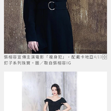
張榕容宣傳主演電影「複身犯」，配戴卡地亞
4
/
13
釘子系列珠寶。圖／取自張榕容IG