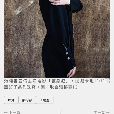
張榕容宣傳主演電影「複身犯」，配戴卡地
13
/
13
亞釘子系列珠寶。圖／取自張榕容IG
珠寶
張榕容
卡地亞
← 上一篇
下一篇 →