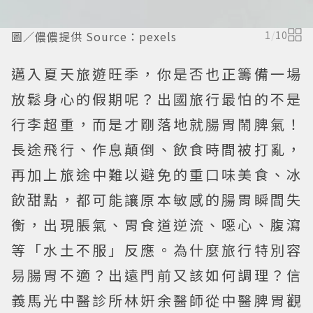
圖／儂儂提供 Source：pexels
1
/
10
邁入夏天旅遊旺季，你是否也正籌備一場
放鬆身心的假期呢？出國旅行最怕的不是
行李超重，而是才剛落地就腸胃鬧脾氣！
長途飛行、作息顛倒、飲食時間被打亂，
再加上旅途中難以避免的重口味美食、冰
飲甜點，都可能讓原本敏感的腸胃瞬間失
衡，出現脹氣、胃食道逆流、噁心、腹瀉
等「水土不服」反應。為什麼旅行特別容
易腸胃不適？出遠門前又該如何調理？信
義馬光中醫診所林姸余醫師從中醫脾胃觀