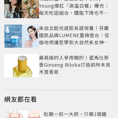
Young爆紅「高蛋白餐」曝光：
每天吃這組合，體脂下降也不怕
掉肌肉
來自北歐光感肌有感保養！芬蘭
國民品牌LUMENE重磅登台：從
極地修護哲學到大自然系女神莫
允雯的「慢養肌」生活美學
最高級的人參用聞的！愛馬仕新
香Ginseng Biloba打造前所未見
木質香氣
網友都在看
PR
肚腩一抓一大把，只需1個雞