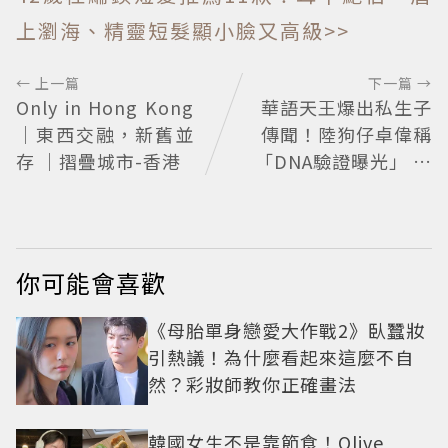
上瀏海、精靈短髮顯小臉又高級>>
← 上一篇
下一篇 →
Only in Hong Kong
華語天王爆出私生子
｜東西交融，新舊並
傳聞！陸狗仔卓偉稱
存 ｜摺疊城市-香港
「DNA驗證曝光」 全
網瘋猜3字大咖
你可能會喜歡
《母胎單身戀愛大作戰2》臥蠶妝
引熱議！為什麼看起來這麼不自
然？彩妝師教你正確畫法
韓國女生不是靠節食！Olive