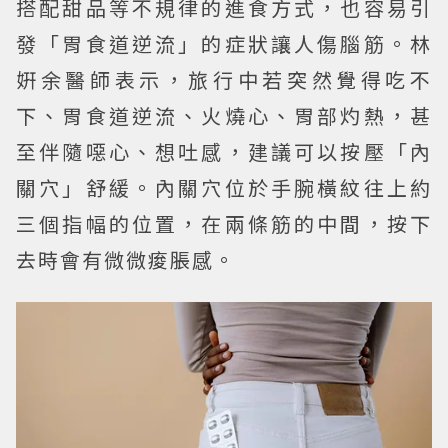
搭配甜品等不規律的進食方式，也容易引
發「胃食道逆流」的症狀讓人傷腦筋。林
姸余醫師表示，旅行中若突然覺得吃不
下、胃食道逆流、火燒心、胃部灼熱，甚
至伴隨噁心、想吐感，建議可以按壓「內
關穴」舒緩。內關穴位於手腕橫紋往上約
三個指幅的位置，在兩條筋的中間，按下
去時會有微微痠脹感。