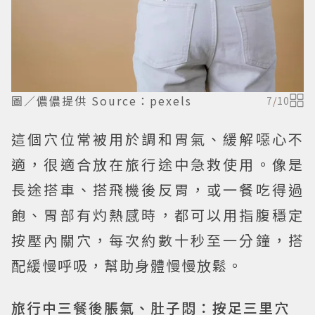
圖／儂儂提供 Source：pexels
7
/
10
這個穴位常被用於調和胃氣、緩解噁心不
適，很適合放在旅行途中急救使用。像是
長途搭車、搭飛機後反胃，或一餐吃得過
飽、胃部有灼熱感時，都可以用指腹穩定
按壓內關穴，每次約數十秒至一分鐘，搭
配緩慢呼吸，幫助身體慢慢放鬆。
旅行中三餐後脹氣、肚子悶：按足三里穴