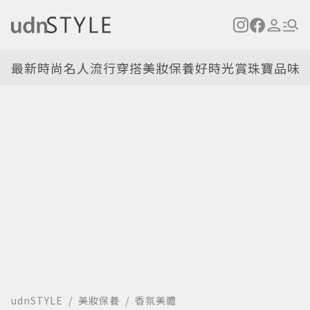
最新
時尚名人
流行穿搭
美妝保養
好時光
賞珠寶
品味
udnSTYLE
美妝保養
香氛美體