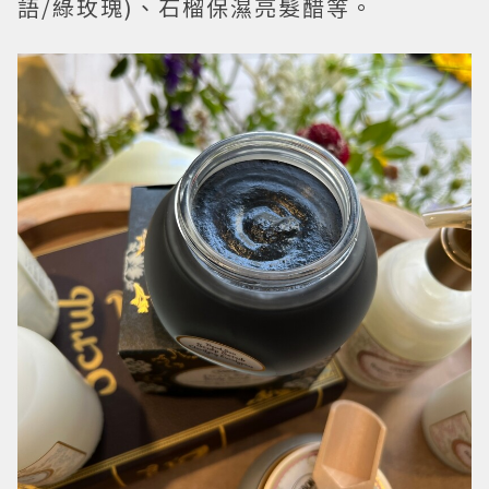
語/綠玫瑰)、石榴保濕亮髮醋等。