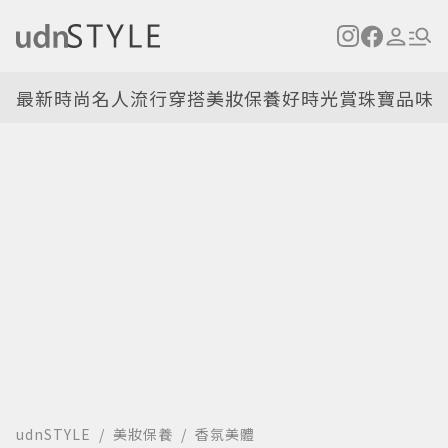
最新
時尚名人
流行穿搭
美妝保養
好時光
賞珠寶
品味
udnSTYLE
美妝保養
香氛美體