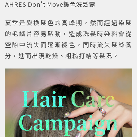
AHRES Don't Move護色洗髮露
夏季是變換髮色的高峰期，然而經過染髮
的毛鱗片容易鬆動，造成洗髮時染料會從
空隙中流失而逐漸褪色，同時流失髮絲養
分，進而出現乾燥、粗糙打結等髮況。