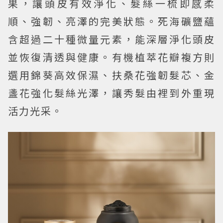
果，讓頭皮有效淨化、髮絲一梳即感柔
順、強韌、亮澤的完美狀態。死海礦鹽蘊
含超過二十種微量元素，能深層淨化頭皮
並恢復清透與健康。有機植萃花瓣複方則
選用錦葵高效保濕、扶桑花強韌髮芯、金
盞花強化髮絲光澤，讓秀髮由裡到外重現
活力光采。