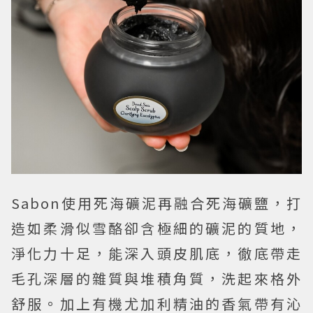
Sabon使用死海礦泥再融合死海礦鹽，打
造如柔滑似雪酪卻含極細的礦泥的質地，
淨化力十足，能深入頭皮肌底，徹底帶走
毛孔深層的雜質與堆積角質，洗起來格外
舒服。加上有機尤加利精油的香氣帶有沁