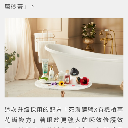
磨砂膏」。
這次升級採用的配方「死海礦鹽X有機植萃
花瓣複方」著眼於更強大的瞬效修護效