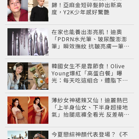
歸！亞麻金短碎髮帥出新高
度，Y2K少年感好驚艷
在家也能養出澎亮肌！迪奧
「PDRN水光筆、玻尿酸澎澎
筆」瞬效撫紋 抗皺亮膚一筆有
感
韓國女生不是靠節食！Olive
Young爆紅「高蛋白餐」曝
光：每天吃這組合，體脂下降
也不怕掉肌肉
薄紗女神裙辣又仙！迪麗熱巴
「上半身仙女、下半身超接地
氣」抬腿底褲全看光 反差萌穿
搭超圈粉
今夏戀綜神顏代表登場？《不