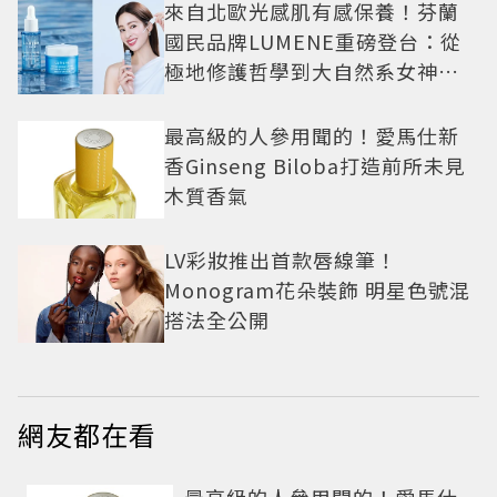
來自北歐光感肌有感保養！芬蘭
國民品牌LUMENE重磅登台：從
極地修護哲學到大自然系女神莫
允雯的「慢養肌」生活美學
最高級的人參用聞的！愛馬仕新
香Ginseng Biloba打造前所未見
木質香氣
LV彩妝推出首款唇線筆！
Monogram花朵裝飾 明星色號混
搭法全公開
網友都在看
最高級的人參用聞的！愛馬仕