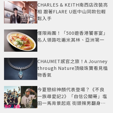
CHARLES & KEITH南西店改裝亮
相 跟著FLARE U逛中山同款包輕
鬆入手
僅限兩團！「500遊香港饕客宴」
名人領路吃遍米其林、亞洲第一
CHAUMET感官之旅！A Journey
through Nature頂級珠寶看見植
物香氣
今夏戀綜神顏代表登場？《不良
一族尋愛記2》「自信公關哥」塩
田一馬背景起底 街頭辣男翻身當
老闆