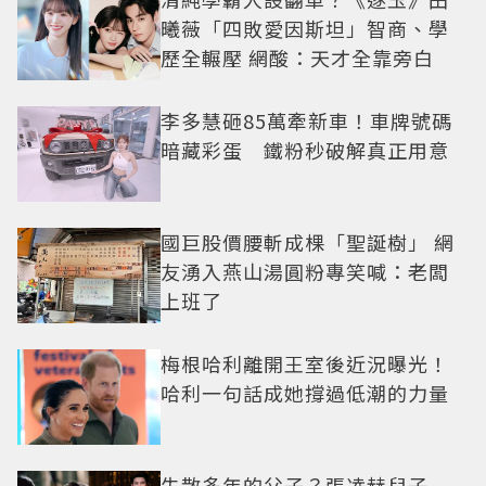
曦薇「四敗愛因斯坦」智商、學
歷全輾壓 網酸：天才全靠旁白
李多慧砸85萬牽新車！車牌號碼
暗藏彩蛋 鐵粉秒破解真正用意
國巨股價腰斬成棵「聖誕樹」 網
友湧入燕山湯圓粉專笑喊：老闆
上班了
梅根哈利離開王室後近況曝光！
哈利一句話成她撐過低潮的力量
失散多年的父子？張凌赫兒子