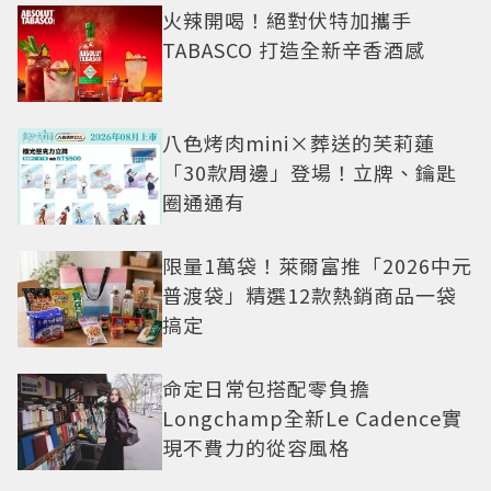
火辣開喝！絕對伏特加攜手
TABASCO 打造全新辛香酒感
八色烤肉mini×葬送的芙莉蓮
「30款周邊」登場！立牌、鑰匙
圈通通有
限量1萬袋！萊爾富推「2026中元
普渡袋」精選12款熱銷商品一袋
搞定
命定日常包搭配零負擔
Longchamp全新Le Cadence實
現不費力的從容風格