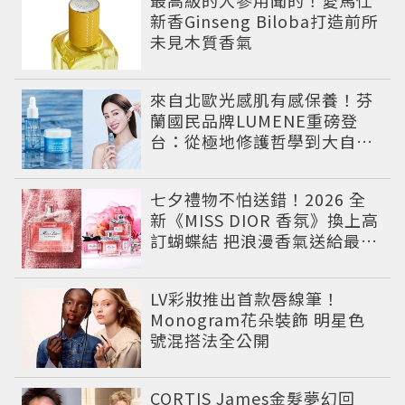
新香Ginseng Biloba打造前所
未見木質香氣
來自北歐光感肌有感保養！芬
蘭國民品牌LUMENE重磅登
台：從極地修護哲學到大自然
系女神莫允雯的「慢養肌」生
活美學
七夕禮物不怕送錯！2026 全
新《MISS DIOR 香氛》換上高
訂蝴蝶結 把浪漫香氣送給最重
要的人
LV彩妝推出首款唇線筆！
Monogram花朵裝飾 明星色
號混搭法全公開
CORTIS James金髮夢幻回