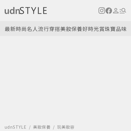
最新
時尚名人
流行穿搭
美妝保養
好時光
賞珠寶
品味
udnSTYLE
美妝保養
玩美妝容