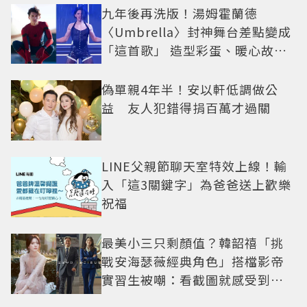
九年後再洗版！湯姆霍蘭德
〈Umbrella〉封神舞台差點變成
「這首歌」 造型彩蛋、暖心故事
一次公開
偽單親4年半！安以軒低調做公
益 友人犯錯得捐百萬才過關
LINE父親節聊天室特效上線！輸
入「這3關鍵字」為爸爸送上歡樂
祝福
最美小三只剩顏值？韓韶禧「挑
戰安海瑟薇經典角色」搭檔影帝
實習生被嘲：看截圖就感受到演
技