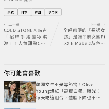
美妝
日本
韓國
快閃店
← 上一篇
下一篇 →
COLD STONE×麻古
全網瘋傳的「長裙女
「招牌手搖變冰淇
孩」是誰？泰女團Pi
淋」！人氣甜點Chiz
XXiE Mabelz灰色長
Cheese快閃台北
裙熱舞爆紅 不大面積
露膚也超火辣
你可能會喜歡
韓國女生不是靠節食！Olive
Young爆紅「高蛋白餐」曝光：
每天吃這組合，體脂下降也不怕
掉肌肉