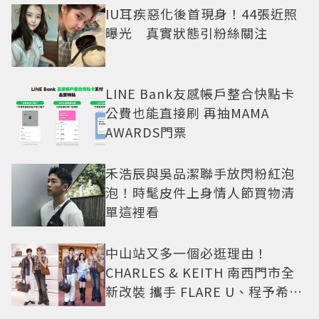
IU耳疾惡化後首現身！44張近照
曝光 真實狀態引粉絲關注
LINE Bank友感帳戶整合快點卡
公費也能直接刷 再抽MAMA
AWARDS門票
禾浩辰與吳品潔聯手放閃粉紅泡
泡！時髦皮件上身情人節買物清
單這裡看
中山站又多一個必逛理由！
CHARLES & KEITH 南西門市全
新改裝 攜手 FLARE U、程予希演
繹秋季時尚