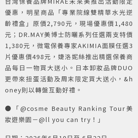
台灣保養品牌MIRAE未來美推出活動限定
優惠，明星商品「專業院線雙精華水光逆
齡禮盒」原價2,790元，現場優惠價1,480
元；DR.MAY美博士防曬系列任選兩支特價
1,380元，微電保養專家AKIMIA面膜任選3
片優惠價498元，婕洛妮絲推出精選保養商
品每日一物買大送小。日本卸妝品牌DUO
更帶來扭蛋活動及周末限定買大送小，&h
oney則以轉盤互動好禮。
●「@cosme Beauty Ranking Tour美
妝遊樂園－@ll you can try！」
日期：2026年6月10日至 6月22日