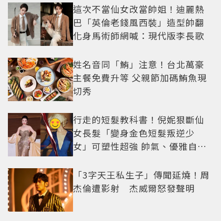
這次不當仙女改當帥姐！迪麗熱
巴「英倫老錢風西裝」造型帥翻
化身馬術師網喊：現代版李長歌
姓名音同「鮪」注意！台北萬豪
主餐免費升等 父親節加碼鮪魚現
切秀
行走的短髮教科書！倪妮狠斷仙
女長髮「變身金色短髮叛逆少
女」可塑性超強 帥氣、優雅自由
切換
「3字天王私生子」傳聞延燒！周
杰倫遭影射 杰威爾怒發聲明