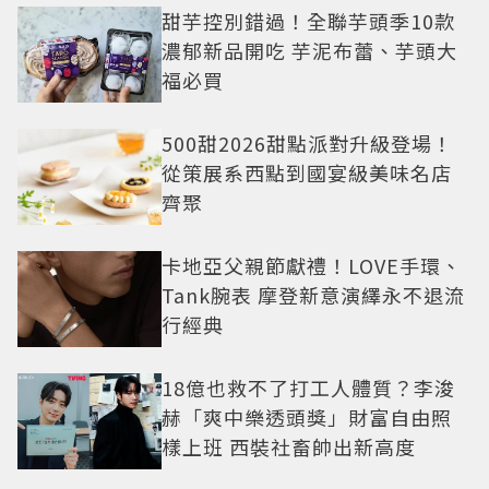
甜芋控別錯過！全聯芋頭季10款
濃郁新品開吃 芋泥布蕾、芋頭大
福必買
500甜2026甜點派對升級登場！
從策展系西點到國宴級美味名店
齊聚
卡地亞父親節獻禮！LOVE手環、
Tank腕表 摩登新意演繹永不退流
行經典
18億也救不了打工人體質？李浚
赫「爽中樂透頭獎」財富自由照
樣上班 西裝社畜帥出新高度