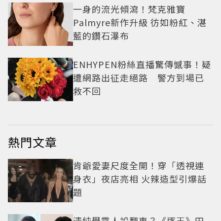
一身的流光傾瀉！梵克雅寶
Palmyre新作升級 彷如粉紅、湛
藍的鑽石瀑布
ENHYPEN粉絲直播驚傳憾事！疑
遭網路出征走絕路 警方到場已
救不回
熱門文章
肯爺愛妻尺度全開！穿「透視連
身衣」夜店亮相 火辣造型引爆話
題
清純學霸人設翻車？《逐玉》田