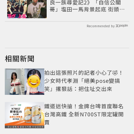
良一族尋愛記2》「自信公關
哥」塩田一馬背景起底 街頭辣
男翻身當老闆
Recommended by
相關新聞
拍出這張照片的記者小心了🤣！
少女時代孝淵「絕美pose變搞
笑」撂狠話：把住址交出來
鐵道迷快搶！金牌台啤首度聯名
台灣高鐵 全新N700ST限定罐開
賣