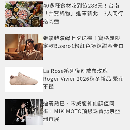
40多種食材吃到飽288元！台南
「井賀鍋物」進軍新北 3人同行
送肉盤
張凌赫演繹七夕送禮！寶格麗限
定款B.zero1粉紅色項鍊甜蜜告白
La Rose系列復刻絨布玫瑰
Roger Vivier 2026秋冬新品 繁花
不褪
迪麗熱巴、宋威龍神仙顏值同
框！MIKIMOTO頂級珠寶北京亞
洲首展