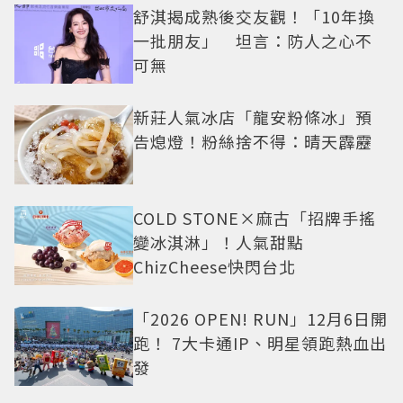
舒淇揭成熟後交友觀！「10年換
一批朋友」 坦言：防人之心不
可無
新莊人氣冰店「龍安粉條冰」預
告熄燈！粉絲捨不得：晴天霹靂
COLD STONE×麻古「招牌手搖
變冰淇淋」！人氣甜點
ChizCheese快閃台北
「2026 OPEN! RUN」12月6日開
跑！ 7大卡通IP、明星領跑熱血出
發