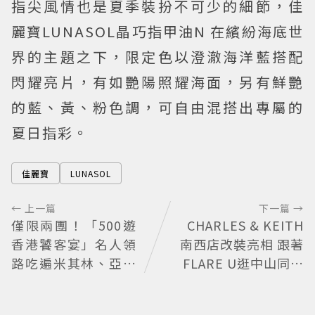
指尖風情也是夏季裝扮不可少的細節，佳
麗寶LUNASOL晶巧指甲油N 在繽紛海底世
界的主題之下，限定色以澄澈海洋藍搭配
閃耀亮片，有如艷陽照耀海面，另有鮮艷
的藍、黃、粉色調，可自由混搭出專屬的
夏日指彩。
佳麗寶
LUNASOL
← 上一篇
下一篇 →
僅限兩團！「500遊
CHARLES & KEITH
香港饕客宴」名人領
南西店改裝亮相 跟著
路吃遍米其林、亞洲
FLARE U逛中山同款
第一
包輕鬆入手