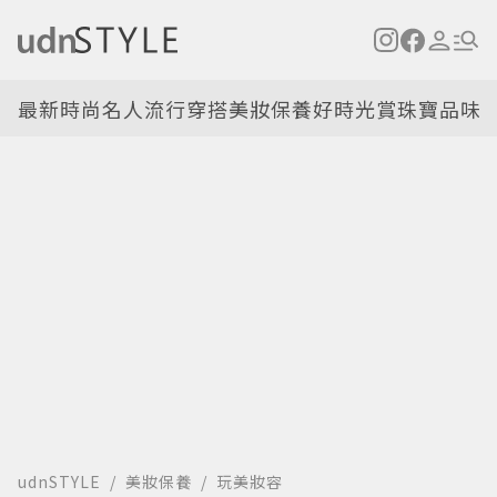
最新
時尚名人
流行穿搭
美妝保養
好時光
賞珠寶
品味
udnSTYLE
美妝保養
玩美妝容