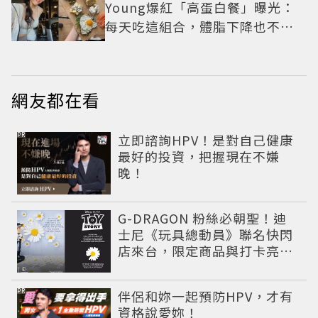
Young爆紅「高蛋白餐」曝光：
每天吃這組合，體脂下降也不怕
掉肌肉
網友都在看
PR
立即諮詢HPV！是對自己健康
最好的投資，把握現在不嫌
晚！
G-DRAGON 粉絲必朝聖！迪
士尼《玩具總動員》聯名快閃
店來台，限定商品與打卡亮點
公開
PR
伴侶和妳一起預防HPV，才有
資格說愛妳！