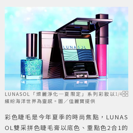
LUNASOL「燦麗淨化─夏限定」系列彩妝以
1
/
4
繽紛海洋世界為靈感。圖／佳麗寶提供
彩色睫毛是今年夏季的時尚焦點，LUNAS
OL雙采拼色睫毛膏以底色、重點色2合1的