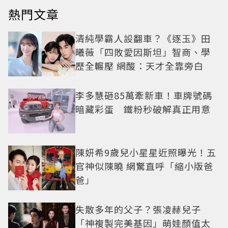
熱門文章
清純學霸人設翻車？《逐玉》田
曦薇「四敗愛因斯坦」智商、學
歷全輾壓 網酸：天才全靠旁白
李多慧砸85萬牽新車！車牌號碼
暗藏彩蛋 鐵粉秒破解真正用意
陳妍希9歲兒小星星近照曝光！五
官神似陳曉 網驚直呼「縮小版爸
爸」
失散多年的父子？張凌赫兒子
「神複製完美基因」萌娃顏值太