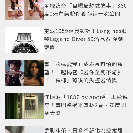
單飛訪台「自曝最想做這事」360
度0死角美貌保養祕訣一次公開
重返1959經典設計！Longines浪
琴Legend Diver 59潛水表 復刻
懷舊
當「永遠愛我」成為最可怕的願
望！一起揭密《愛你至死不渝》
「一願柳」背後的失控愛情與爆
紅之路
江振誠「1887 by André」再續傳
奇！甫開業摘米其林2星、年度開
業大獎
手刷抹茶、日系茶韻化為療癒甜