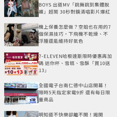
BOYS 出道MV「跳舞跳到集體脫
褲」超鬧 30秒對鏡清唱影片爆紅
機上保養怎麼做？空姐也在用的7
個保濕技巧，下飛機不乾燥、不
浮腫還能維持好氣色
7-ELEVEN哈根達斯限時優惠再加
碼 迷你杯、雪糕、雪酥「買10送
13」
全國電子台南仁德中山店開幕！
限時5天指定家電9折 還有每日限
量商品
明知道不快樂卻離不開！揭開