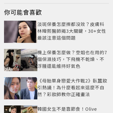
你可能會喜歡
淡斑保養怎麼擦都沒效？皮膚科
林暐熙醫師揭3大關鍵，30+女性
最該注意這個問題
機上保養怎麼做？空姐也在用的7
個保濕技巧，下飛機不乾燥、不
浮腫還能維持好氣色
《母胎單身戀愛大作戰2》臥蠶妝
引熱議！為什麼看起來這麼不自
然？彩妝師教你正確畫法
韓國女生不是靠節食！Olive