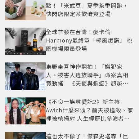
點！「米弎豆」夏季茶季開跑，
快閃店限定茶飲清爽登場
全球首發在台灣！麥卡倫
Harmony最終章「椰風煖韻」 桃
園機場限量登場
東野圭吾神作翻拍！「嫌犯家
人、被害人遺族聯手」命案真相
竟動搖 《天使與蝙蝠》超越懸
疑框架展開
《不良一族尋愛記2》新主持
Awich什麼來頭？前夫被槍殺、家
裡被槍掃射 人生經歷比參演者還
抓馬！
這也太不像了！傑森史塔森「巨