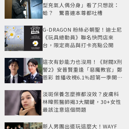
型充氣人偶分身」看了只想說：
蛤？ 驚喜連本尊都吐槽
G-DRAGON 粉絲必朝聖！迪士尼
《玩具總動員》聯名快閃店來
台，限定商品與打卡亮點公開
這次有鈔能力也沒用！《財閥X刑
警2》安普賢重逢「惡魔教官」鄭
恩彩 首播收視6.1%超第一季開紅
盤
淡斑保養怎麼擦都沒效？皮膚科
林暐熙醫師揭3大關鍵，30+女性
最該注意這個問題
新人男團出道玩這麼大！WAYF