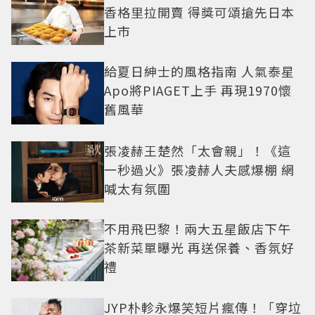
香格里拉開賣 得獎可頌搶先日本
上市
給夏日紳士的風格指南 人氣泰星
Apo將PIAGET上手 再現1970懷
舊風華
張凌赫王楚然「太會親」！《這
一秒過火》張凌赫人夫感爆棚 網
喊太有氛圍
不用飛巴黎！兩大五星飯店下午
茶新菜單曝光 再送保養、香氛好
禮
JYP朴軫永爆笑短片瘋傳！「穿垃