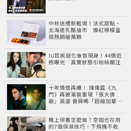
中秋送禮新戰場！法式甜點、
北海道乳酪搶市 爆紅檸檬蛋
糕熱銷破萬顆
IU耳疾惡化後首現身！44張近
照曝光 真實狀態引粉絲關注
十年情懷再續！ 陳偉霆《九
門》再披軍裝重現「張大佛
爺」英姿 曾舜晞「超級加輩」
串起吳家宿命
機上保養怎麼做？空姐也在用
的7個保濕技巧，下飛機不乾