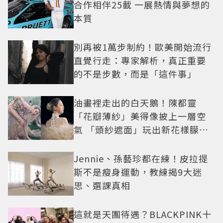
合作相伴25載 一展熱情與夢想的
本質
別再被1萬步制約！歐美開始流行
直覺行走：專家解析，真正重要
的不是步數，而是「這件事」
油畫裡走出的白天鵝！陳都靈
「花瓣薄紗」美得像披上一層空
氣 「頭紗遮面」玩出新花樣朦朧
美感太仙
Jennie、孫藝珍都在練！皮拉提
斯不是瘦身運動，教練揭9大迷
思、選課真相
這就是天團待遇？BLACKPINK十