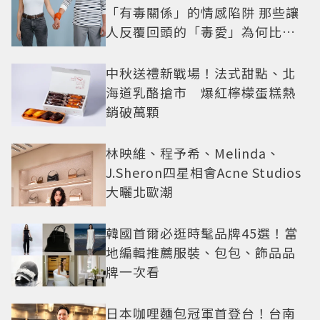
「有毒關係」的情感陷阱 那些讓
人反覆回頭的「毒愛」為何比菸
還難戒？
中秋送禮新戰場！法式甜點、北
海道乳酪搶市 爆紅檸檬蛋糕熱
銷破萬顆
林映維、程予希、Melinda、
J.Sheron四星相會Acne Studios
大曬北歐潮
韓國首爾必逛時髦品牌45選！當
地編輯推薦服裝、包包、飾品品
牌一次看
日本咖哩麵包冠軍首登台！台南