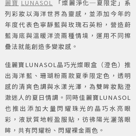
麗寶
LUNASOL
「燦麗淨化─夏限定」系
列彩妝以海洋世界為靈感，並添加今年的
年度代表色寧靜藍與玫瑰石英粉，營造蔚
藍海底與溫暖洋流兩種情境，運用不同擦
疊法就能創造多變妝感。
佳麗寶LUNASOL晶巧光燦眼盒（澄色）推
出海洋藍、珊瑚粉兩款夏季限定色，透明
感的清爽色調與水漾光澤，為雙眸妝點澄
澈迷人的夏日情調。同時佳麗寶LUNASOL
也推出添加大量閃耀珠光的晶巧水亮眼
彩，液狀質地輕盈服貼，彷彿陽光灑落眼
眸，共有閃耀粉、閃耀裸金兩色。