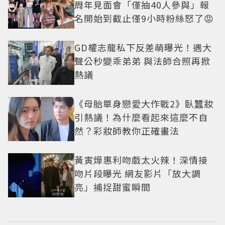
周年見面會「僅抽40人參與」報
名開始到截止僅9小時粉絲怒了😡
GD權志龍私下反差萌曝光！遇大
聲公秒變乖弟弟 與法師合照再掀
熱議
《母胎單身戀愛大作戰2》臥蠶妝
引熱議！為什麼看起來這麼不自
然？彩妝師教你正確畫法
黃寅燁惠利吻戲太火辣！深情接
吻片段曝光 網友影片「放大調
亮」捕捉甜蜜瞬間