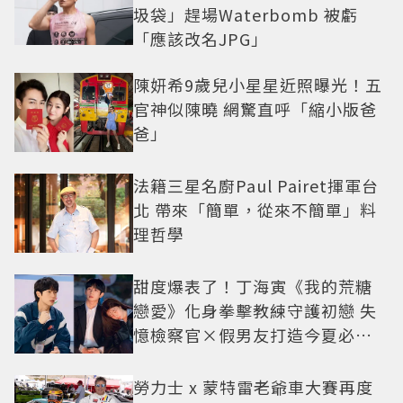
圾袋」趕場Waterbomb 被虧
「應該改名JPG」
陳妍希9歲兒小星星近照曝光！五
官神似陳曉 網驚直呼「縮小版爸
爸」
法籍三星名廚Paul Pairet揮軍台
北 帶來「簡單，從來不簡單」料
理哲學
甜度爆表了！丁海寅《我的荒糖
戀愛》化身拳擊教練守護初戀 失
憶檢察官×假男友打造今夏必看
小甜劇
勞力士 x 蒙特雷老爺車大賽再度