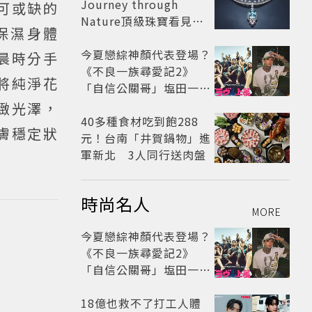
Journey through
可或缺的
Nature頂級珠寶看見植
奧保濕身體
物香氣
今夏戀綜神顏代表登場？
晨時分手
《不良一族尋愛記2》
將純淨花
「自信公關哥」塩田一馬
背景起底 街頭辣男翻身當
緻光澤，
老闆
40多種食材吃到飽288
膚穩定狀
元！台南「井賀鍋物」進
軍新北 3人同行送肉盤
時尚名人
MORE
今夏戀綜神顏代表登場？
《不良一族尋愛記2》
「自信公關哥」塩田一馬
背景起底 街頭辣男翻身當
老闆
18億也救不了打工人體