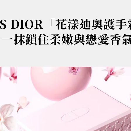
S DIOR「花漾迪奧護手
 一抹鎖住柔嫩與戀愛香