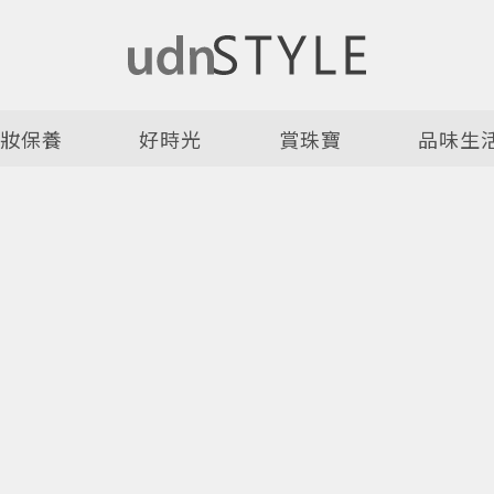
美妝保養
好時光
賞珠寶
品味生