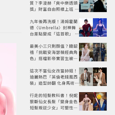
質？李浚赫「爽中樂透頭
獎」財富自由照樣上班 西
裝社畜帥出新高度
九年後再洗版！湯姆霍蘭
德〈Umbrella〉封神舞
台差點變成「這首歌」 造
型彩蛋、暖心故事一次公
開
最美小三只剩顏值？韓韶
禧「挑戰安海瑟薇經典角
色」搭檔影帝實習生被
嘲：看截圖就感受到演技
這次不當仙女改當帥姐！
迪麗熱巴「英倫老錢風西
裝」造型帥翻 化身馬術師
網喊：現代版李長歌
行走的短髮教科書！倪妮
狠斷仙女長髮「變身金色
短髮叛逆少女」可塑性超
強 帥氣、優雅自由切換