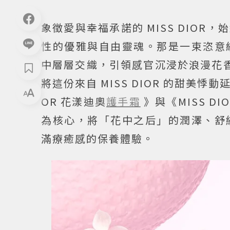
象徵愛與幸福承諾的 MISS DIO
性的優雅與自由靈魂。那是一束恣意
中層層交織，引領感官沉浸於浪漫花香
將這份來自 MISS DIOR 的甜美
OR 花漾迪奧
護手霜
》與《MISS 
為核心，將「花中之后」的潤澤、舒
滿療癒感的保養體驗。