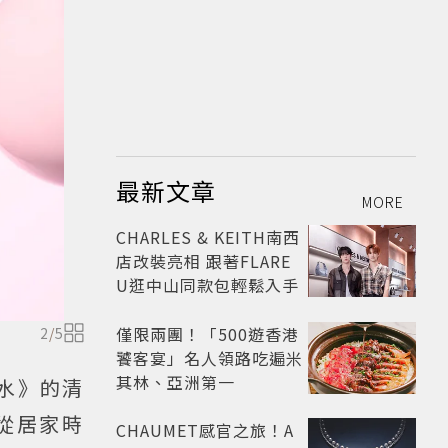
最新文章
MORE
CHARLES & KEITH南西
店改裝亮相 跟著FLARE
U逛中山同款包輕鬆入手
僅限兩團！「500遊香港
2
/
5
饕客宴」名人領路吃遍米
其林、亞洲第一
香水》的清
從居家時
CHAUMET感官之旅！A