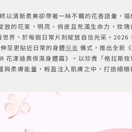
R，始終以清新柔美卻帶著一絲不羈的花香語彙，
綻放的花束，明亮、俏皮且充滿生命力，玫瑰
世界，於每個日常片刻綻放自信光采。2026 
悸動延伸至更貼近日常的身體
保養
儀式，推出全新《MI
DIOR 花漾迪奧保濕身體霜》。以珍貴「格拉斯
緩與柔膚能量，輕盈注入肌膚之中，打造細緻