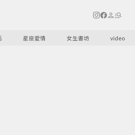
活
星座愛情
女生書坊
video