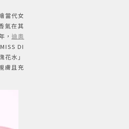
描繪當代女
香氣在其
年，
迪奧
SS DI
玫瑰花水」
親膚且充