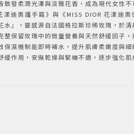
皆散發柔潤光澤與淡雅花香，成為現代女性不
 花漾迪奧護手霜》與《MISS DIOR 花漾迪
花水」，靈感源自法國格拉斯珍稀玫瑰，於清
完整保留玫瑰中的微量營養與天然舒緩因子，
效保濕機制能即時補水，提升肌膚柔嫩度與細
舒緩作用，安撫乾燥與緊繃不適，逐步強化肌