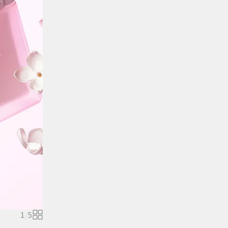
1
/
5