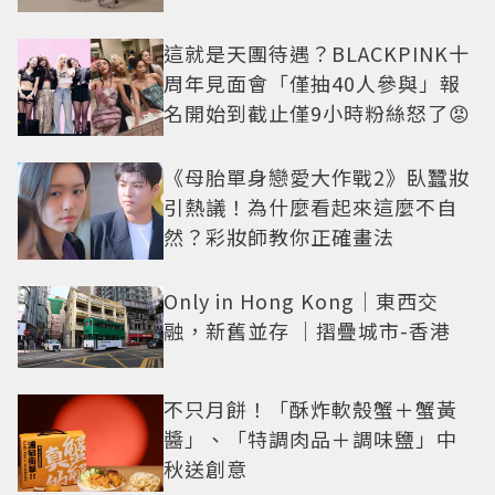
這就是天團待遇？BLACKPINK十
周年見面會「僅抽40人參與」報
名開始到截止僅9小時粉絲怒了😡
《母胎單身戀愛大作戰2》臥蠶妝
引熱議！為什麼看起來這麼不自
然？彩妝師教你正確畫法
Only in Hong Kong｜東西交
融，新舊並存 ｜摺疊城市-香港
不只月餅！「酥炸軟殼蟹＋蟹黃
醬」、「特調肉品＋調味鹽」中
秋送創意