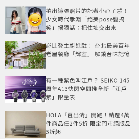
拍出這張照片的記者小心了🤣！
少女時代孝淵「絕美pose變搞
笑」撂狠話：把住址交出來
必比登主廚進駐！ 台北最美百年
老屋餐廳「輝室」 解鎖台味記憶
有一種紫色叫江戶？ SEIKO 145
周年A13快閃空間推全新「江戶
紫」限量表
HOLA「夏出清」開跑！精選4萬
件商品任2件5折 限定門市絕版品
5折起