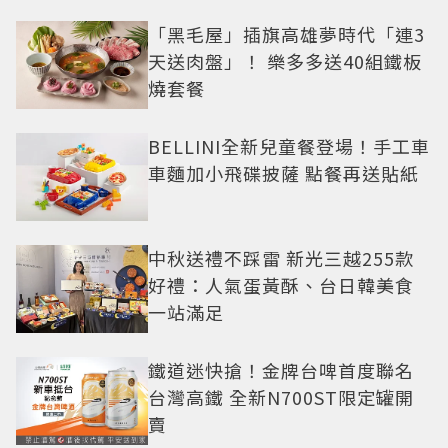
「黑毛屋」插旗高雄夢時代「連3
天送肉盤」！ 樂多多送40組鐵板
燒套餐
BELLINI全新兒童餐登場！手工車
車麵加小飛碟披薩 點餐再送貼紙
中秋送禮不踩雷 新光三越255款
好禮：人氣蛋黃酥、台日韓美食
一站滿足
鐵道迷快搶！金牌台啤首度聯名
台灣高鐵 全新N700ST限定罐開
賣