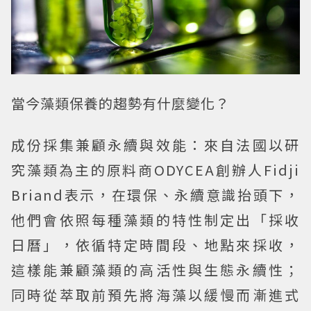
當今藻類保養的趨勢有什麼變化？
成份採集兼顧永續與效能：
來自法國以研
究藻類為主的原料商ODYCEA創辦人Fidji
Briand表示，在環保、永續意識抬頭下，
他們會依照每種藻類的特性制定出「採收
日曆」，依循特定時間段、地點來採收，
這樣能兼顧藻類的高活性與生態永續性；
同時從萃取前預先將海藻以緩慢而漸進式