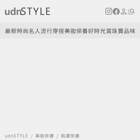
最新
時尚名人
流行穿搭
美妝保養
好時光
賞珠寶
品味
udnSTYLE
美妝保養
肌膚保養