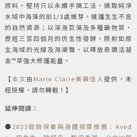
原料。堅持只以永續手摘工法，摘取純淨
水域中海藻的前1/3處嫩芽，維護生生不息
的自然資源；以深海巨藻及多種礦物質，
歷經三至四個月的仿生性發酵，照射如原
生海域的光線及海潮聲，以釋放奇蹟活凝
金™萃強大修護能量。
【
本文
由
Marie Claire美麗佳人
提供，未
經授權，請勿轉載！】
延伸閱讀：
●
2023做臉保養與身體按摩推薦：Aved