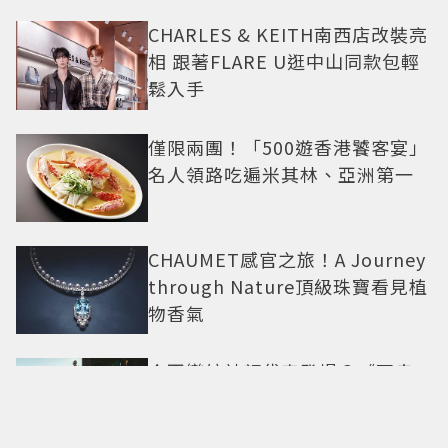
CHARLES & KEITH南西店改裝亮
相 跟著FLARE U逛中山同款包輕
鬆入手
僅限兩團！「500遊香港饕客宴」
名人領路吃遍米其林、亞洲第一
CHAUMET感官之旅！A Journey
through Nature頂級珠寶看見植
物香氣
今夏戀綜神顏代表登場？《不良
一族尋愛記2》「自信公關哥」塩
田一馬背景起底 街頭辣男翻身當