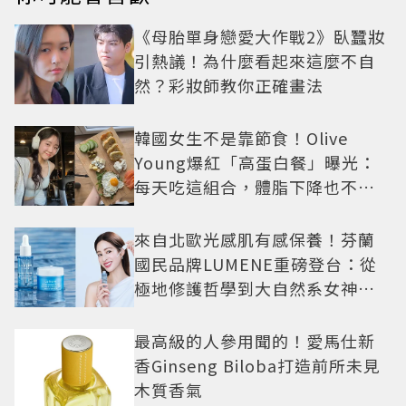
《母胎單身戀愛大作戰2》臥蠶妝
引熱議！為什麼看起來這麼不自
然？彩妝師教你正確畫法
韓國女生不是靠節食！Olive
Young爆紅「高蛋白餐」曝光：
每天吃這組合，體脂下降也不怕
掉肌肉
來自北歐光感肌有感保養！芬蘭
國民品牌LUMENE重磅登台：從
極地修護哲學到大自然系女神莫
允雯的「慢養肌」生活美學
最高級的人參用聞的！愛馬仕新
香Ginseng Biloba打造前所未見
木質香氣