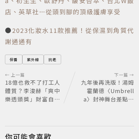
a、初生生、歐舒丹、馥安杏萃、台北W飯
店、英草社…從頭到腳的頂級護膚享受
●
2023化妝水11款推薦！從保濕到角質代
謝通通有
保養
紫外線
抗老
← 上一篇
下一篇 →
18億也救不了打工人
九年後再洗版！湯姆
體質？李浚赫「爽中
霍蘭德〈Umbrell
樂透頭獎」財富自由
a〉封神舞台差點變
照樣上班 西裝社畜帥
成「這首歌」 造型彩
出新高度
蛋、暖心故事一次公
開
你可能會喜歡