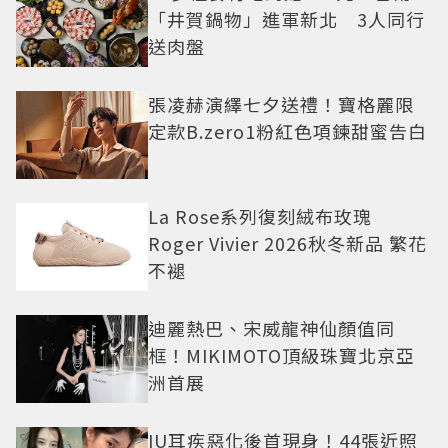
「井賀鍋物」進軍新北 3人同行
送肉盤
張凌赫演繹七夕送禮！寶格麗限
定款B.zero1粉紅色項鍊甜蜜告白
La Rose系列復刻絨布玫瑰
Roger Vivier 2026秋冬新品 繁花
不褪
迪麗熱巴、宋威龍神仙顏值同
框！MIKIMOTO頂級珠寶北京亞
洲首展
IU耳疾惡化後首現身！44張近照