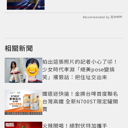
Recommended by
相關新聞
拍出這張照片的記者小心了🤣！
少女時代孝淵「絕美pose變搞
笑」撂狠話：把住址交出來
鐵道迷快搶！金牌台啤首度聯名
台灣高鐵 全新N700ST限定罐開
賣
火辣開喝！絕對伏特加攜手