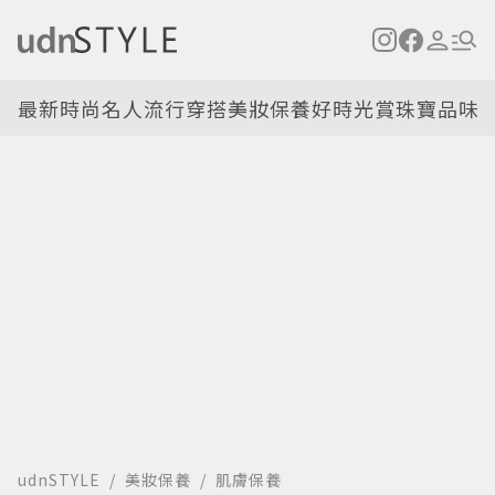
最新
時尚名人
流行穿搭
美妝保養
好時光
賞珠寶
品味
udnSTYLE
美妝保養
肌膚保養