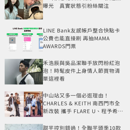
曝光 真實狀態引粉絲關注
LINE Bank友感帳戶整合快點卡
公費也能直接刷 再抽MAMA
AWARDS門票
禾浩辰與吳品潔聯手放閃粉紅泡
泡！時髦皮件上身情人節買物清
單這裡看
中山站又多一個必逛理由！
CHARLES & KEITH 南西門市全
新改裝 攜手 FLARE U、程予希演
繹秋季時尚
甜芋控別錯過！全聯芋頭季10款