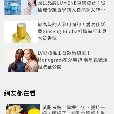
國民品牌LUMENE重磅登台：從
極地修護哲學到大自然系女神莫
允雯的「慢養肌」生活美學
最高級的人參用聞的！愛馬仕新
香Ginseng Biloba打造前所未見
木質香氣
LV彩妝推出首款唇線筆！
Monogram花朵裝飾 明星色號混
搭法全公開
網友都在看
PR
減肥首選，檸檬加它，堅持一
週，腰細了，瘦到你懷疑人生