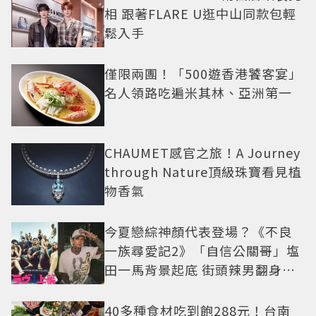
相 跟著FLARE U逛中山同款包輕
鬆入手
僅限兩團！「500遊香港饕客宴」
名人領路吃遍米其林、亞洲第一
CHAUMET感官之旅！A Journey
through Nature頂級珠寶看見植
物香氣
今夏戀綜神顏代表登場？《不良
一族尋愛記2》「自信公關哥」塩
田一馬背景起底 街頭辣男翻身當
老闆
40多種食材吃到飽288元！台南