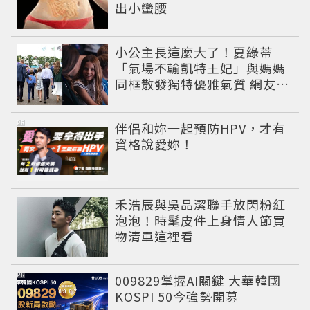
出小蠻腰
小公主長這麼大了！夏綠蒂
「氣場不輸凱特王妃」與媽媽
同框散發獨特優雅氣質 網友狂
讚
PR
伴侶和妳一起預防HPV，才有
資格說愛妳！
禾浩辰與吳品潔聯手放閃粉紅
泡泡！時髦皮件上身情人節買
物清單這裡看
PR
009829掌握AI關鍵 大華韓國
KOSPI 50今強勢開募