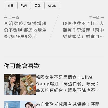
家暴
乳癌
品牌
AVON
← 上一篇
下一篇 →
李濬榮吃5餐拼增肌
18億也救不了打工人
仍不發胖 鄭恩地增重
體質？李浚赫「爽中
後2週狂甩9公斤
樂透頭獎」財富自由
照樣上班 西裝社畜帥
出新高度
你可能會喜歡
韓國女生不是靠節食！Olive
Young爆紅「高蛋白餐」曝光：
每天吃這組合，體脂下降也不怕
掉肌肉
來自北歐光感肌有感保養！芬蘭