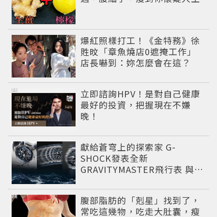
爆紅照樣打工！《金特務》徐
貹旼「章魚燒店0遮掩工作」
店長嚇到：妳怎麼會在這？
PR
立即諮詢HPV！是對自己健康
最好的投資，把握現在不嫌
晚！
獻給蒼穹上的探索家 G-
SHOCK發表全新
GRAVITYMASTER飛行表 與天
比高
PR
腹部脂肪的「剋星」找到了，
常吃這幾物，吃走大肚囊，瘦