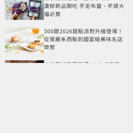
濃郁新品開吃 芋泥布蕾、芋頭大
福必買
500甜2026甜點派對升級登場！
從策展系西點到國宴級美味名店
齊聚
卡地亞父親節獻禮！LOVE手環、
Tank腕表 摩登新意演繹永不退流
行經典
18億也救不了打工人體質？李浚
赫「爽中樂透頭獎」財富自由照
樣上班 西裝社畜帥出新高度
九年後再洗版！湯姆霍蘭德