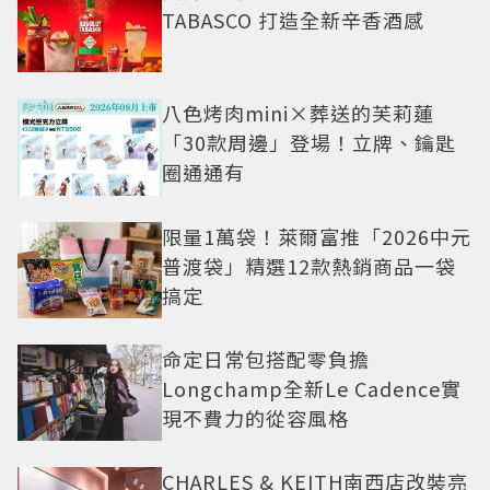
TABASCO 打造全新辛香酒感
八色烤肉mini×葬送的芙莉蓮
「30款周邊」登場！立牌、鑰匙
圈通通有
限量1萬袋！萊爾富推「2026中元
普渡袋」精選12款熱銷商品一袋
搞定
命定日常包搭配零負擔
Longchamp全新Le Cadence實
現不費力的從容風格
CHARLES & KEITH南西店改裝亮