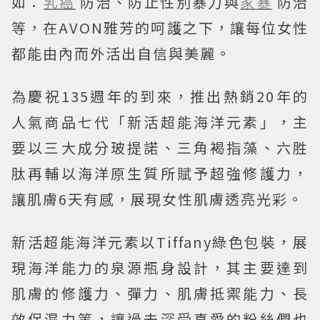
如：
乳癌
防治、防止性別暴力與
家暴
防治
等，在AVON雅芳的呵護之下，讓每位女性
都能由內而外活出自信與美麗。
為慶祝135週年的到來，推出熱銷20年的
人氣商品七代「新活超能海洋元素」，主
要以三大成分玻提諾、三角褐指藻、六胜
肽再輔以海洋原生質所賦予超強修護力，
讓肌膚6天有感，展現女性肌膚透亮光彩。
新活超能海洋元素以Tiffany綠色包裝，展
現海洋能力的泉源瓶身設計，其主要達到
肌膚的修護力、彈力、肌膚抵禦能力、長
效保濕力等，讓過去深受喜愛的粉絲們也