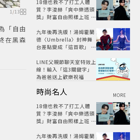
18億也救不了打工人體
質？李浚赫「爽中樂透頭
1
/
13
獎」財富自由照樣上班 西
裝社畜帥出新高度
意為「自由
九年後再洗版！湯姆霍蘭
終在黑森
德〈Umbrella〉封神舞
台差點變成「這首歌」 造
型彩蛋、暖心故事一次公
開
LINE父親節聊天室特效上
線！輸入「這3關鍵字」
為爸爸送上歡樂祝福
時尚名人
MORE
18億也救不了打工人體
質？李浚赫「爽中樂透頭
獎」財富自由照樣上班 西
裝社畜帥出新高度
九年後再洗版！湯姆霍蘭