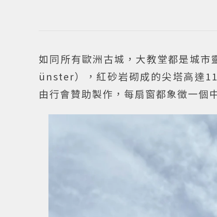
如同所有歐洲古城，大教堂都是城市靈魂
ünster），紅砂岩砌成的尖塔高
由行會贊助製作，每扇窗都象徵一個