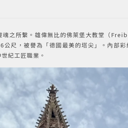
之所繫。雄偉無比的佛萊堡大教堂（Freibur
達116公尺，被譽為「德國最美的塔尖」。內部
中世紀工匠職業。