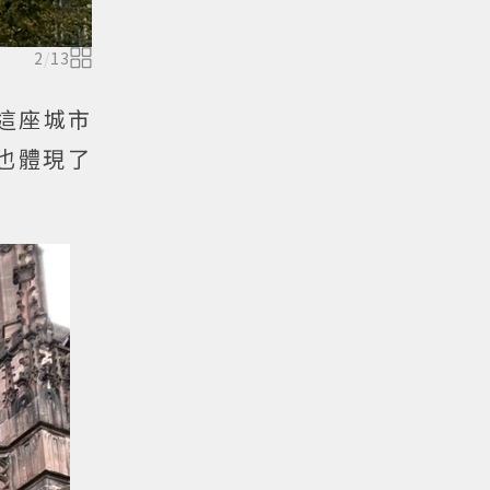
2
/
13
。這座城市
也體現了