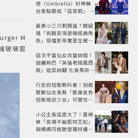
德〈Umbrella〉封神舞
台差點變成「這首歌」 造
型彩蛋、暖心故事一次公
開
最美小三只剩顏值？韓韶
禧「挑戰安海瑟薇經典角
ger M
色」搭檔影帝實習生被
嘲：看截圖就感受到演技
彩繪玻璃窗
這次不當仙女改當帥姐！
迪麗熱巴「英倫老錢風西
裝」造型帥翻 化身馬術師
網喊：現代版李長歌
行走的短髮教科書！倪妮
狠斷仙女長髮「變身金色
短髮叛逆少女」可塑性超
強 帥氣、優雅自由切換
小公主長這麼大了！夏綠
蒂「氣場不輸凱特王妃」
與媽媽同框散發獨特優雅
氣質 網友狂讚