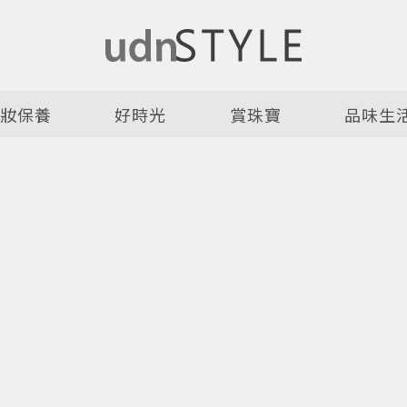
美妝保養
好時光
賞珠寶
品味生