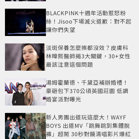
盤
BLACKPINK十週年活動惹怒粉
絲！Jisoo下場滅火道歉：對不起
讓你們失望
淡斑保養怎麼擦都沒效？皮膚科
林暐熙醫師揭3大關鍵，30+女性
最該注意這個問題
湯姆霍蘭德、千黛亞補辦婚禮！
豪砸包下370公頃英國莊園 低調
婚宴派對曝光
新人男團出道玩這麼大！WAYF
BOYS 出道MV「跳舞跳到集體脫
褲」超鬧 30秒對鏡清唱影片爆紅