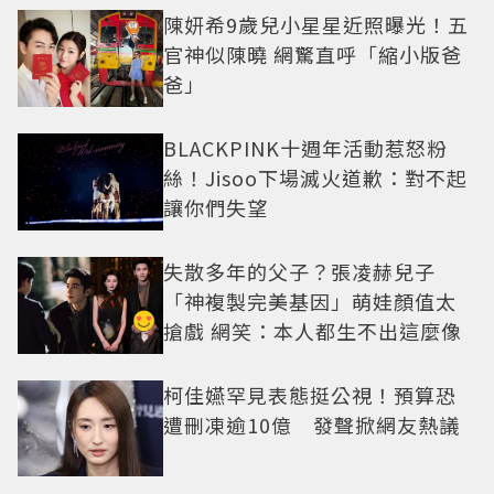
陳妍希9歲兒小星星近照曝光！五
官神似陳曉 網驚直呼「縮小版爸
爸」
BLACKPINK十週年活動惹怒粉
絲！Jisoo下場滅火道歉：對不起
讓你們失望
失散多年的父子？張凌赫兒子
「神複製完美基因」萌娃顏值太
搶戲 網笑：本人都生不出這麼像
柯佳嬿罕見表態挺公視！預算恐
遭刪凍逾10億 發聲掀網友熱議