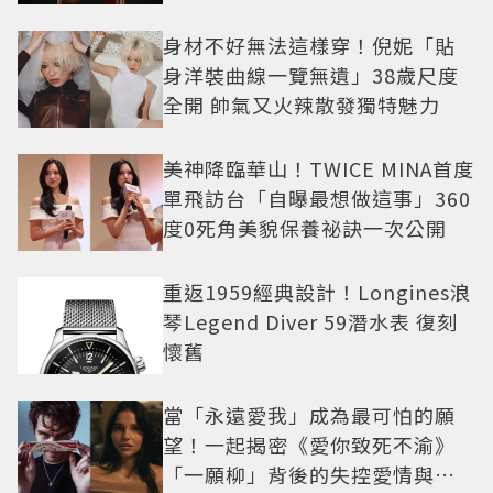
身材不好無法這樣穿！倪妮「貼
身洋裝曲線一覽無遺」38歲尺度
全開 帥氣又火辣散發獨特魅力
美神降臨華山！TWICE MINA首度
單飛訪台「自曝最想做這事」360
度0死角美貌保養祕訣一次公開
重返1959經典設計！Longines浪
琴Legend Diver 59潛水表 復刻
懷舊
當「永遠愛我」成為最可怕的願
望！一起揭密《愛你致死不渝》
「一願柳」背後的失控愛情與爆