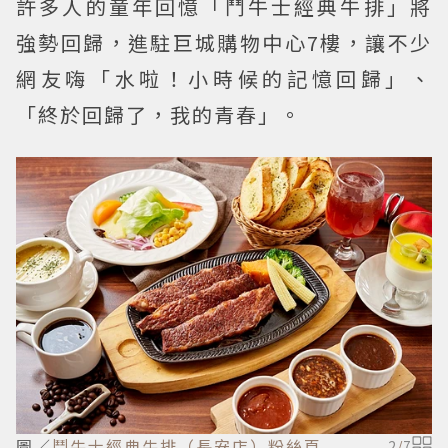
許多人的童年回憶「鬥牛士經典牛排」將
強勢回歸，進駐巨城購物中心7樓，讓不少
網友嗨「水啦！小時候的記憶回歸」、
「終於回歸了，我的青春」。
圖／
鬥牛士經典牛排（長安店）粉絲頁
2
/
7