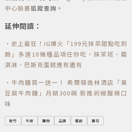
中心臉書
追蹤查詢。
延伸閱讀：
．
史上最狂！IG爆火「199元抹茶甜點吃到
飽」多達10幾種品項任你吃，抹茶塔、霜
淇淋、巴斯克蛋糕應有盡有
．
牛肉麵買一送一！ 希爾頓逸林酒店「臭
豆腐牛肉麵」月銷300碗 新推剁椒酸辣口
味
新竹
牛排
購物
品牌
餐飲
壽司