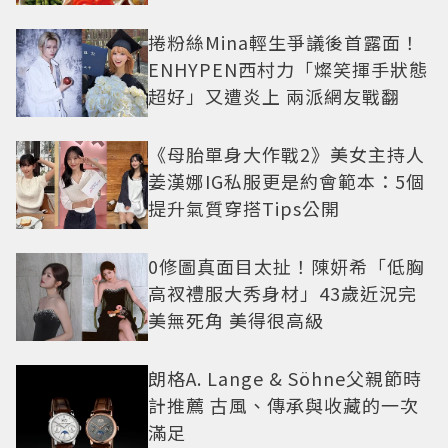
捲粉絲Mina輕生爭議後首露面！
ENHYPEN西村力「燦笑揮手狀態
超好」又遭炎上 兩派網友戰翻
《母胎單身大作戰2》美女主持人
姜漢娜IG私服更是約會範本：5個
提升氣質穿搭Tips公開
0修圖真面目太扯！陳妍希「低胸
高衩禮服大秀身材」43歲近況完
美無死角 美得很高級
朗格A. Lange & Söhne父親節時
計推薦 古風、傳承與收藏的一次
滿足