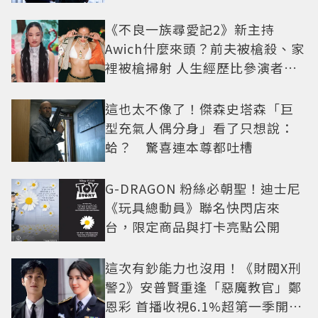
疑框架展開
《不良一族尋愛記2》新主持
Awich什麼來頭？前夫被槍殺、家
裡被槍掃射 人生經歷比參演者還
抓馬！
這也太不像了！傑森史塔森「巨
型充氣人偶分身」看了只想說：
蛤？ 驚喜連本尊都吐槽
G-DRAGON 粉絲必朝聖！迪士尼
《玩具總動員》聯名快閃店來
台，限定商品與打卡亮點公開
這次有鈔能力也沒用！《財閥X刑
警2》安普賢重逢「惡魔教官」鄭
恩彩 首播收視6.1%超第一季開紅