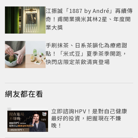
江振誠「1887 by André」再續傳
奇！甫開業摘米其林2星、年度開
業大獎
手刷抹茶、日系茶韻化為療癒甜
點！「米弎豆」夏季茶季開跑，
快閃店限定茶飲清爽登場
網友都在看
PR
立即諮詢HPV！是對自己健康
最好的投資，把握現在不嫌
晚！