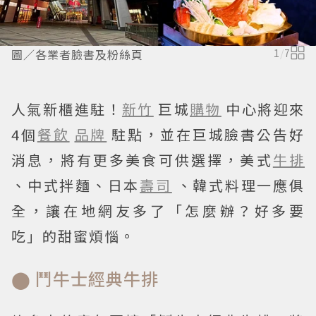
圖／各業者臉書及粉絲頁
1
/
7
人氣新櫃進駐！
新竹
巨城
購物
中心將迎來
4個
餐飲
品牌
駐點，並在巨城臉書公告好
消息，將有更多美食可供選擇，美式
牛排
、中式拌麵、日本
壽司
、韓式料理一應俱
全，讓在地網友多了「怎麼辦？好多要
吃」的甜蜜煩惱。
⬤ 鬥牛士經典牛排