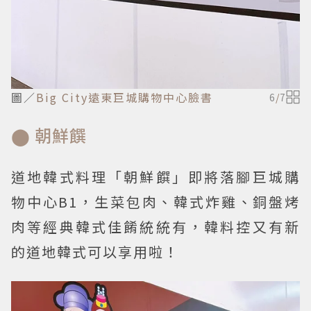
圖／
Big City遠東巨城購物中心臉書
6
/
7
⬤ 朝鮮饌
道地韓式料理「朝鮮饌」即將落腳巨城購
物中心B1，生菜包肉、韓式炸雞、銅盤烤
肉等經典韓式佳餚統統有，韓料控又有新
的道地韓式可以享用啦！