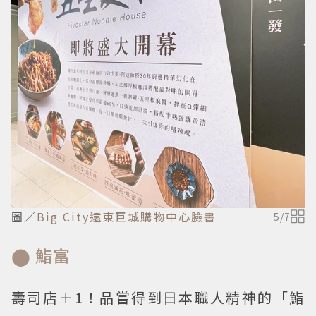
圖／
Big City遠東巨城購物中心臉書
5
/
7
⬤ 鮨富
壽司店＋1！品嘗得到日本職人精神的「鮨