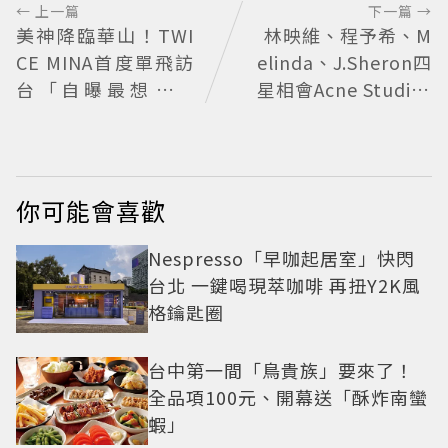
← 上一篇
下一篇 →
美神降臨華山！TWI
林映維、程予希、M
CE MINA首度單飛訪
elinda、J.Sheron四
台「自曝最想做這
星相會Acne Studios
事」360度0死角美貌
大曬北歐潮
保養祕訣一次公開
你可能會喜歡
Nespresso「早咖起居室」快閃
台北 一鍵喝現萃咖啡 再扭Y2K風
格鑰匙圈
台中第一間「鳥貴族」要來了！
全品項100元、開幕送「酥炸南蠻
蝦」