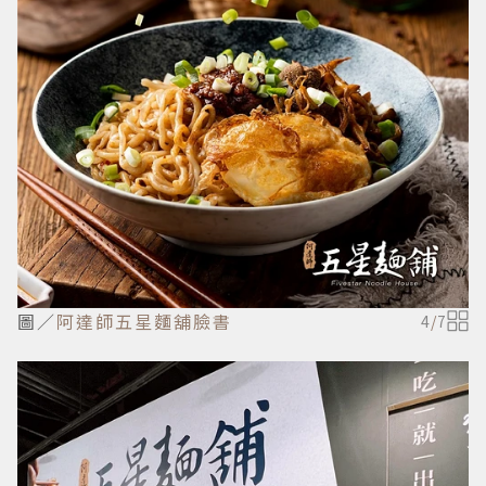
圖／
阿達師五星麵舖臉書
4
/
7