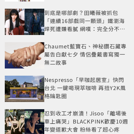
到底是哪部劇？田曦薇被抓包
「連續16部戲同一顆頭」鐵瀏海
焊死遭嫌看膩 網嘆：完全分不出
角色
Chaumet藍寶石、神秘鑽石藏專
屬告白獻七夕 情侶疊戴書寫獨一
無二故事
Nespresso「早咖起居室」快閃
台北 一鍵喝現萃咖啡 再扭Y2K風
格鑰匙圈
忍到收工才崩潰！Jisoo「離場後
車上痛哭」BLACKPINK歡慶10週
年變道歉大會 粉絲看了超心疼