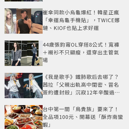
崔傘同款小烏龜爆紅！韓星正瘋
「幸運烏龜手機貼」，TWICE娜
璉、KIOF也貼上求好運
44歲張鈞甯OL穿搭8公式！寬褲
＋襯衫不只顯瘦，還穿出主管氣
場
《我是歌手》鐵肺歌后去哪了？
茜拉「父親出軌高中閨密、冒名
簽約遭封殺」沉寂12年辛酸過往
曝光
台中第一間「鳥貴族」要來了！
全品項100元、開幕送「酥炸南蠻
蝦」