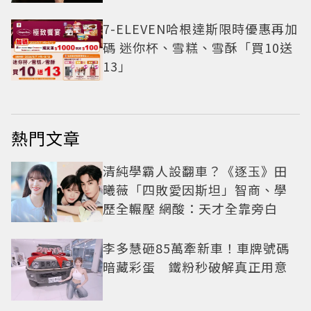
7-ELEVEN哈根達斯限時優惠再加
碼 迷你杯、雪糕、雪酥「買10送
13」
熱門文章
清純學霸人設翻車？《逐玉》田
曦薇「四敗愛因斯坦」智商、學
歷全輾壓 網酸：天才全靠旁白
李多慧砸85萬牽新車！車牌號碼
暗藏彩蛋 鐵粉秒破解真正用意