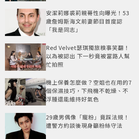
安潔莉娜裘莉親哥性向曝光！53
歲詹姆斯海文前妻節目首度認
「我是同志」
Red Velvet瑟琪獨旅糗事笑翻！
以為被認出 下一秒竟被當路人幫
忙拍照
機上保養怎麼做？空姐也在用的7
個保濕技巧，下飛機不乾燥、不
浮腫還能維持好氣色
29歲男偶像「寵粉」竟踩法規！
遭警方約談後現身籲粉絲守法