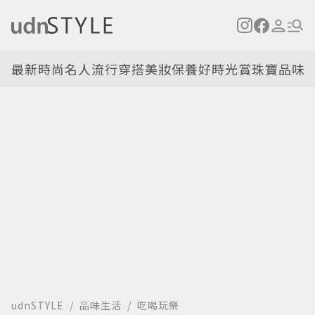
最新
時尚名人
流行穿搭
美妝保養
好時光
賞珠寶
品味
udnSTYLE
品味生活
吃喝玩樂