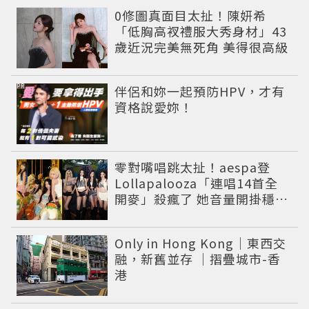
0修圖真面目太扯！陳妍希
「低胸高衩禮服大秀身材」43
歲近況完美無死角 美得很高級
PR
伴侶和妳一起預防HPV，才有
資格說愛妳！
零對嘴唱跳太扯！aespa登
Lollapalooza「連唱14首全
開麥」殺瘋了 她音量開掛穩到
像吞CD
Only in Hong Kong｜東西交
融，新舊並存 ｜摺疊城市-香
港