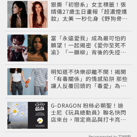
狠撕「初戀系」女主標籤！張
婧儀27歲生日畫報「超濃煙燻
妝」太美 一秒化身《野狗骨
頭》苗靖
當「永遠愛我」成為最可怕的
願望！一起揭密《愛你至死不
渝》「一願柳」背後的失控愛
情與爆紅之路
明知道不快樂卻離不開！揭開
「有毒關係」的情感陷阱 那些
讓人反覆回頭的「毒愛」為何
比菸還難戒？
G-DRAGON 粉絲必朝聖！迪
士尼《玩具總動員》聯名快閃
店來台，限定商品與打卡亮點
公開
Recommended by