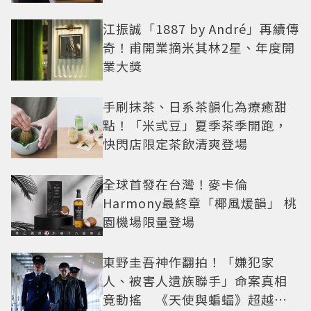
紅之路
江振誠「1887 by André」再續傳
奇！甫開業摘米其林2星、年度開
業大獎
手刷抹茶、日系茶韻化為療癒甜
點！「米弎豆」夏季茶季開跑，
快閃店限定茶飲清爽登場
全球首發在台灣！麥卡倫
Harmony最終章「椰風煖韻」 桃
園機場限量登場
東野圭吾神作翻拍！「嫌犯家
人、被害人遺族聯手」命案真相
竟動搖 《天使與蝙蝠》超越懸