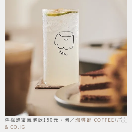
檸檬蜂蜜氣泡飲150元。圖／
珈琲部 COFFEE
7
/
7
& CO.IG