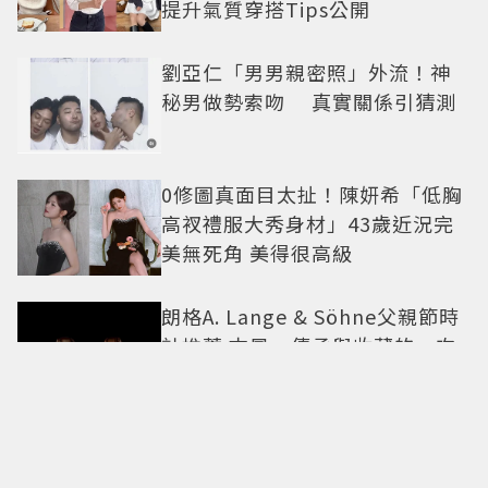
提升氣質穿搭Tips公開
劉亞仁「男男親密照」外流！神
秘男做勢索吻 真實關係引猜測
0修圖真面目太扯！陳妍希「低胸
高衩禮服大秀身材」43歲近況完
美無死角 美得很高級
朗格A. Lange & Söhne父親節時
計推薦 古風、傳承與收藏的一次
滿足
身材不好無法這樣穿！倪妮「貼
身洋裝曲線一覽無遺」38歲尺度