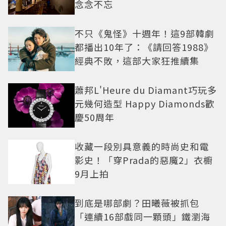
念念不忘
不只《鬼怪》十週年！這9部韓劇
都播出10年了：《請回答1988》
經典不敗，這部大家狂推續集
蕭邦L'Heure du Diamant巧玩多
元幾何造型 Happy Diamonds歡
慶50周年
收藏一段別具意義的時尚史和電
影史！「穿Prada的惡魔2」衣櫥
9月上拍
到底是哪部劇？田曦薇被抓包
「連續16部戲同一顆頭」鐵瀏海