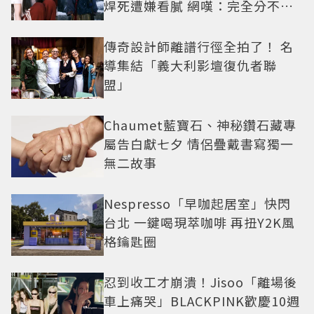
焊死遭嫌看膩 網嘆：完全分不出
角色
傳奇設計師離譜行徑全拍了！ 名
導集結「義大利影壇復仇者聯
盟」
Chaumet藍寶石、神秘鑽石藏專
屬告白獻七夕 情侶疊戴書寫獨一
無二故事
Nespresso「早咖起居室」快閃
台北 一鍵喝現萃咖啡 再扭Y2K風
格鑰匙圈
忍到收工才崩潰！Jisoo「離場後
車上痛哭」BLACKPINK歡慶10週