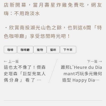
店新開幕，當月壽星炸雞免費吃，網友
嗨：不用跑淡水
．
欣賞南投湖光山色之餘，也到這6間「特
色咖啡廳」享受悠閒時光吧！
咖啡
咖啡廳
寵物
貓咪
下午茶
← 上一篇
下一篇 →
這也太不像了！傑森
蕭邦L'Heure du Dia
史塔森「巨型充氣人
mant巧玩多元幾何
偶分身」看了只想
造型 Happy Diamo
說：蛤？ 驚喜連本
nds歡慶50周年
尊都吐槽