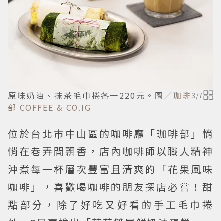
原味奶油、抹茶毛巾捲各一220元。圖／
珈琲
3
/
7
部 COFFEE & CO.IG
位於台北市中山區的咖啡廳「珈啡部」悄
悄在巷弄間飄香，店內咖啡師以職人精神
沖煮每一杯層次豐富且清爽的「花果風味
咖啡」，喜歡喝咖啡的朋友探店必嘗！甜
點部分，除了好吃又好看的手工毛巾捲