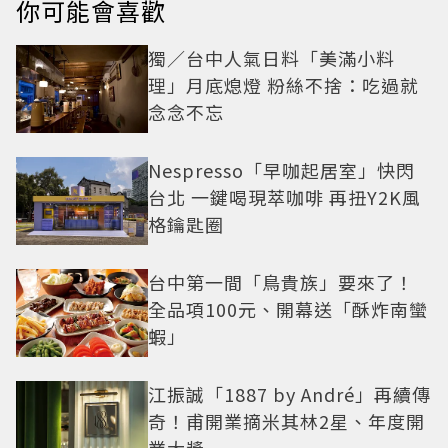
你可能會喜歡
獨／台中人氣日料「美滿小料
理」月底熄燈 粉絲不捨：吃過就
念念不忘
Nespresso「早咖起居室」快閃
台北 一鍵喝現萃咖啡 再扭Y2K風
格鑰匙圈
台中第一間「鳥貴族」要來了！
全品項100元、開幕送「酥炸南蠻
蝦」
江振誠「1887 by André」再續傳
奇！甫開業摘米其林2星、年度開
業大獎