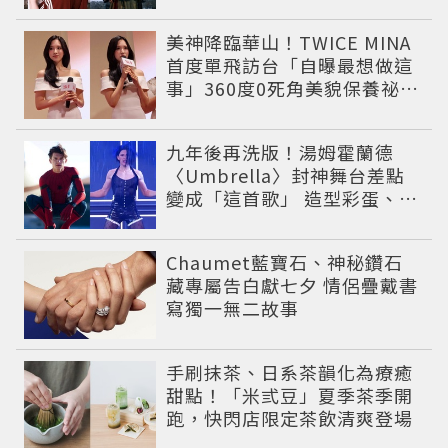
不出角色
美神降臨華山！TWICE MINA
首度單飛訪台「自曝最想做這
事」360度0死角美貌保養祕訣
一次公開
九年後再洗版！湯姆霍蘭德
〈Umbrella〉封神舞台差點
變成「這首歌」 造型彩蛋、暖
心故事一次公開
Chaumet藍寶石、神秘鑽石
藏專屬告白獻七夕 情侶疊戴書
寫獨一無二故事
手刷抹茶、日系茶韻化為療癒
甜點！「米弎豆」夏季茶季開
跑，快閃店限定茶飲清爽登場