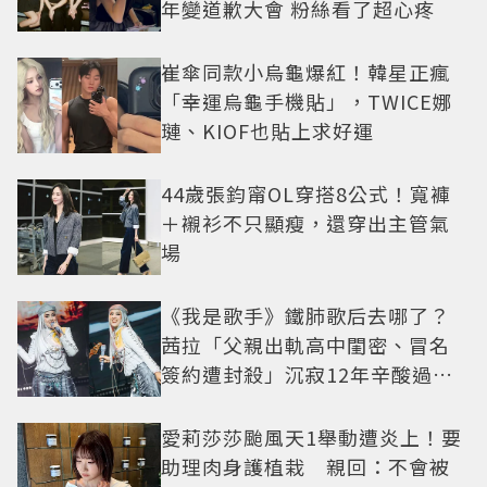
年變道歉大會 粉絲看了超心疼
崔傘同款小烏龜爆紅！韓星正瘋
「幸運烏龜手機貼」，TWICE娜
璉、KIOF也貼上求好運
44歲張鈞甯OL穿搭8公式！寬褲
＋襯衫不只顯瘦，還穿出主管氣
場
《我是歌手》鐵肺歌后去哪了？
茜拉「父親出軌高中閨密、冒名
簽約遭封殺」沉寂12年辛酸過往
曝光
愛莉莎莎颱風天1舉動遭炎上！要
助理肉身護植栽 親回：不會被