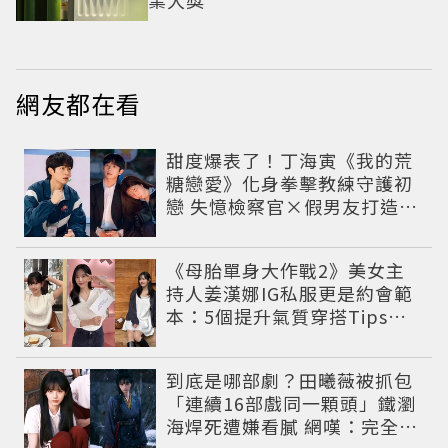
網友都在看
甜度爆表了！丁海寅《我的荒
糖戀愛》化身拳擊教練守護初
戀 失憶檢察官×假男友打造今
夏必看小甜劇
《母胎單身大作戰2》美女主
持人姜漢娜IG私服更是約會範
本：5個提升氣質穿搭Tips公
開
到底是哪部劇？田曦薇被抓包
「連續16部戲同一顆頭」鐵瀏
海焊死遭嫌看膩 網嘆：完全分