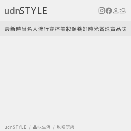
最新
時尚名人
流行穿搭
美妝保養
好時光
賞珠寶
品味
udnSTYLE
品味生活
吃喝玩樂