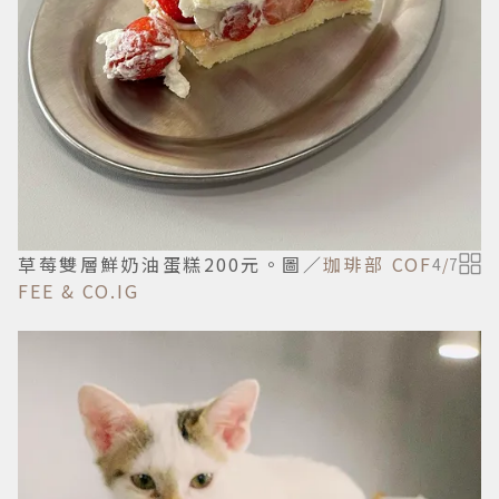
草莓雙層鮮奶油蛋糕200元。圖／
珈琲部 COF
4
/
7
FEE & CO.IG