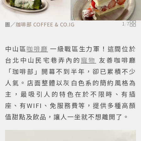
圖／
珈琲部 COFFEE & CO.IG
1
/
7
中山區
咖啡廳
一級戰區生力軍！這間位於
台北中山民宅巷弄內的
寵物
友善咖啡廳
「珈啡部」開幕不到半年，卻已累積不少
人氣。店面整體以灰白色系的簡約風格為
主，最吸引人的特色在於不限時、有插
座、有WIFI、免服務費等，提供多種高顏
值甜點及飲品，讓人一坐就不想離開了。