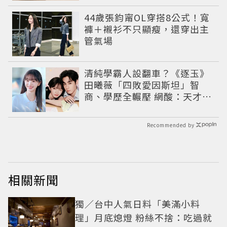
44歲張鈞甯OL穿搭8公式！寬
褲＋襯衫不只顯瘦，還穿出主
管氣場
清純學霸人設翻車？《逐玉》
田曦薇「四敗愛因斯坦」智
商、學歷全輾壓 網酸：天才全
靠旁白
Recommended by
相關新聞
獨／台中人氣日料「美滿小料
理」月底熄燈 粉絲不捨：吃過就