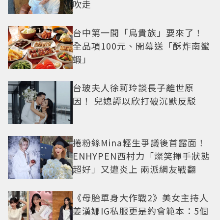
吹走
台中第一間「鳥貴族」要來了！
全品項100元、開幕送「酥炸南蠻
蝦」
台玻夫人徐莉玲談長子離世原
因！ 兒媳譚以欣打破沉默反駁
捲粉絲Mina輕生爭議後首露面！
ENHYPEN西村力「燦笑揮手狀態
超好」又遭炎上 兩派網友戰翻
《母胎單身大作戰2》美女主持人
姜漢娜IG私服更是約會範本：5個