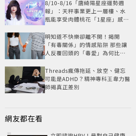
8/10-8/16「唐綺陽星座運勢週
報」：天秤事業更上一層樓、水
瓶能享受肉體桃花「1星座」感情
防三角關係
明知道不快樂卻離不開！揭開
「有毒關係」的情感陷阱 那些讓
人反覆回頭的「毒愛」為何比菸
還難戒？
Threads瘋傳拖延、放空、健忘
可能是ADHD？精神專科王韋力醫
師揭真正差別
網友都在看
PR
立即諮詢HPV！是對自己健康