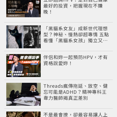
最好的投資，把握現在不嫌
晚！
「黑貓系女友」成新世代理想
型？神秘、慢熱卻超專情 五點
看懂「黑貓系女孩」獨立又深
情的感情哲學
PR
伴侶和妳一起預防HPV，才有
資格說愛妳！
Threads瘋傳拖延、放空、健
忘可能是ADHD？精神專科王
韋力醫師揭真正差別
不是最會撩，卻最容易讓人上