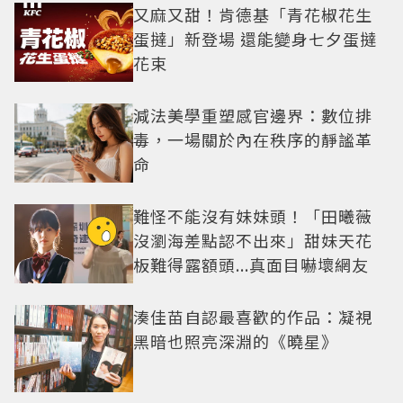
又麻又甜！肯德基「青花椒花生
蛋撻」新登場 還能變身七夕蛋撻
花束
減法美學重塑感官邊界：數位排
毒，一場關於內在秩序的靜謐革
命
難怪不能沒有妹妹頭！「田曦薇
沒瀏海差點認不出來」甜妹天花
板難得露額頭...真面目嚇壞網友
湊佳苗自認最喜歡的作品：凝視
黑暗也照亮深淵的《曉星》