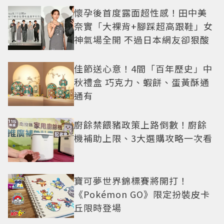
懷孕後首度露面超性感！田中美
奈實「大裸背+腳踩超高跟鞋」女
神氣場全開 不過日本網友卻狠酸
佳節送心意！4間「百年歷史」中
秋禮盒 巧克力、蝦餅、蛋黃酥通
通有
廚餘禁餵豬政策上路倒數！廚餘
機補助上限、3大選購攻略一次看
寶可夢世界錦標賽將開打！
《Pokémon GO》限定扮裝皮卡
丘限時登場