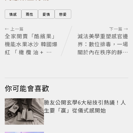
情感
兩性
愛情
戀愛
← 上一篇
下一篇 →
全家開賣「酷繽果」
減法美學重塑感官邊
機能水果冰沙 韓國爆
界：數位排毒，一場
紅「橄欖油+檸檬
關於內在秩序的靜謐
汁」也喝得到
革命
你可能會喜歡
脆友公開玄學6大秘技引熱議！人
生要「贏」從儀式感開始