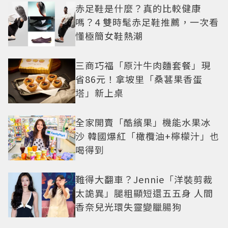
赤足鞋是什麼？真的比較健康
嗎？4 雙時髦赤足鞋推薦，一次看
懂極簡女鞋熱潮
三商巧福「原汁牛肉麵套餐」現
省86元！拿坡里「桑葚果香蛋
塔」新上桌
全家開賣「酷繽果」機能水果冰
沙 韓國爆紅「橄欖油+檸檬汁」也
喝得到
難得大翻車？Jennie「洋裝剪裁
太詭異」腿粗顯短還五五身 人間
香奈兒光環失靈變臘腸狗