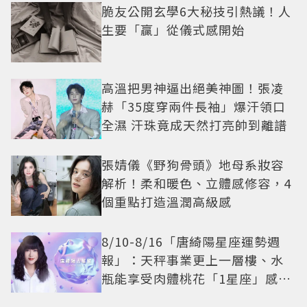
脆友公開玄學6大秘技引熱議！人
生要「贏」從儀式感開始
高溫把男神逼出絕美神圖！張凌
赫「35度穿兩件長袖」爆汗領口
全濕 汗珠竟成天然打亮帥到離譜
張婧儀《野狗骨頭》地母系妝容
解析！柔和暖色、立體感修容，4
個重點打造溫潤高級感
8/10-8/16「唐綺陽星座運勢週
報」：天秤事業更上一層樓、水
瓶能享受肉體桃花「1星座」感情
防三角關係