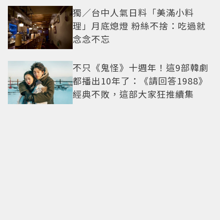
獨／台中人氣日料「美滿小料
理」月底熄燈 粉絲不捨：吃過就
念念不忘
不只《鬼怪》十週年！這9部韓劇
都播出10年了：《請回答1988》
經典不敗，這部大家狂推續集
蕭邦L'Heure du Diamant巧玩多
元幾何造型 Happy Diamonds歡
慶50周年
收藏一段別具意義的時尚史和電
影史！「穿Prada的惡魔2」衣櫥
9月上拍