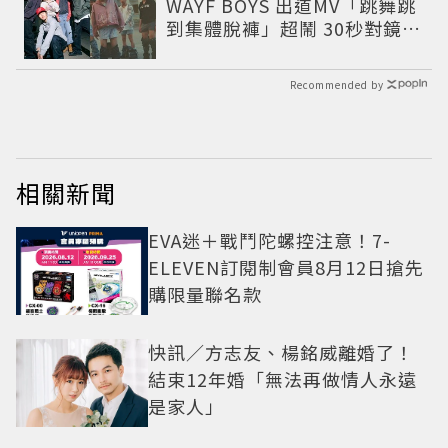
WAYF BOYS 出道MV「跳舞跳
到集體脫褲」超鬧 30秒對鏡清
唱影片爆紅
Recommended by
相關新聞
EVA迷＋戰鬥陀螺控注意！7-
ELEVEN訂閱制會員8月12日搶先
購限量聯名款
快訊／方志友、楊銘威離婚了！
結束12年婚「無法再做情人永遠
是家人」