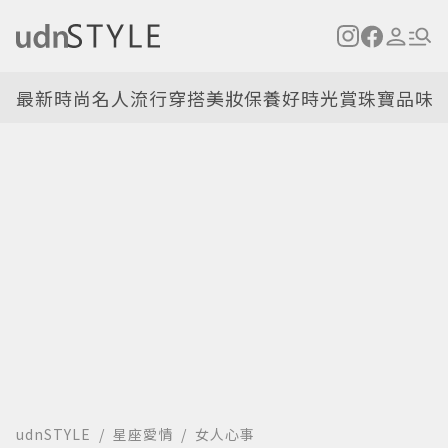
最新
時尚名人
流行穿搭
美妝保養
好時光
賞珠寶
品味
udnSTYLE
星座愛情
女人心事