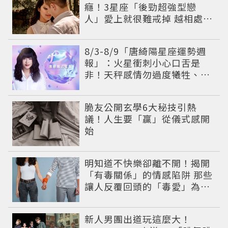
癮！3星座「後勁超強型戀
人」愛上就很難戒掉 越相處越
有魅力
8/3-8/9「唐綺陽星座運勢週
報」：火星衝刺小心口舌是
非！天秤感情勿過度犧牲、
「1星座」有年下戀機會
脆友公開玄學6大秘技引熱
議！人生要「贏」從儀式感開
始
明知道不快樂卻離不開！揭開
「有毒關係」的情感陷阱 那些
讓人反覆回頭的「毒愛」為何
比菸還難戒？
新人男團出道玩這麼大！