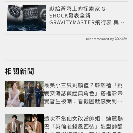
獻給蒼穹上的探索家 G-
SHOCK發表全新
GRAVITYMASTER飛行表 與天
比高
Recommended by
相關新聞
最美小三只剩顏值？韓韶禧「挑
戰安海瑟薇經典角色」搭檔影帝
實習生被嘲：看截圖就感受到演
技
這次不當仙女改當帥姐！迪麗熱
巴「英倫老錢風西裝」造型帥翻