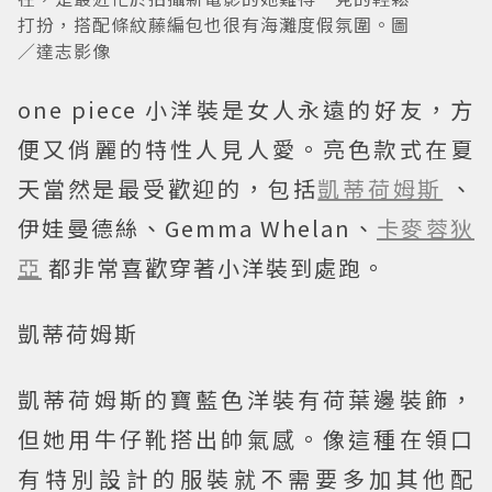
打扮，搭配條紋藤編包也很有海灘度假氛圍。圖
／達志影像
one piece 小洋裝是女人永遠的好友，方
便又俏麗的特性人見人愛。亮色款式在夏
天當然是最受歡迎的，包括
凱蒂荷姆斯
、
伊娃曼德絲、Gemma Whelan、
卡麥蓉狄
亞
都非常喜歡穿著小洋裝到處跑。
凱蒂荷姆斯
凱蒂荷姆斯的寶藍色洋裝有荷葉邊裝飾，
但她用牛仔靴搭出帥氣感。像這種在領口
有特別設計的服裝就不需要多加其他配