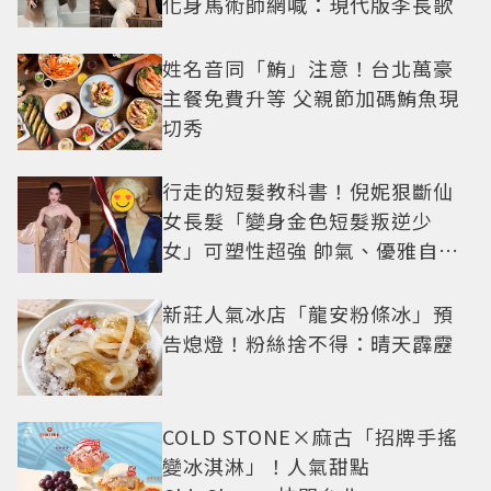
化身馬術師網喊：現代版李長歌
姓名音同「鮪」注意！台北萬豪
主餐免費升等 父親節加碼鮪魚現
切秀
行走的短髮教科書！倪妮狠斷仙
女長髮「變身金色短髮叛逆少
女」可塑性超強 帥氣、優雅自由
切換
新莊人氣冰店「龍安粉條冰」預
告熄燈！粉絲捨不得：晴天霹靂
COLD STONE×麻古「招牌手搖
變冰淇淋」！人氣甜點