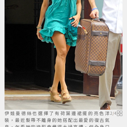
伊娃曼德絲也選擇了有荷葉邊裙擺的亮色洋
2
/
4
裝，最近髮帶不離身的她搭配出最愛的復古氣
息，乍看她的造型會覺得太過高調，但全身只