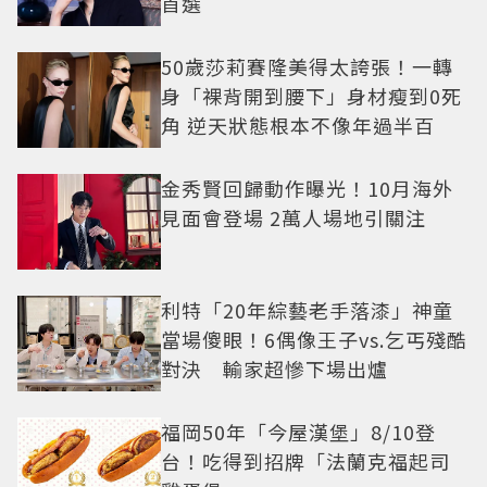
首選
50歲莎莉賽隆美得太誇張！一轉
身「裸背開到腰下」身材瘦到0死
角 逆天狀態根本不像年過半百
金秀賢回歸動作曝光！10月海外
見面會登場 2萬人場地引關注
利特「20年綜藝老手落漆」神童
當場傻眼！6偶像王子vs.乞丐殘酷
對決 輸家超慘下場出爐
福岡50年「今屋漢堡」8/10登
台！吃得到招牌「法蘭克福起司