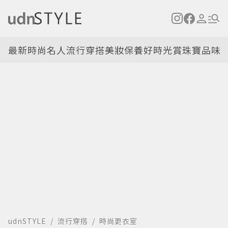
最新
時尚名人
流行穿搭
美妝保養
好時光
賞珠寶
品味
udnSTYLE
流行穿搭
時尚更衣室