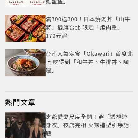
雞蛋堡」
滿300送300！日本燒肉丼「山牛
將」插旗台北 限定「燒肉重」
179元起
台南人氣定食「Okawari」首度北
上 吃得到「和牛丼、牛排丼、咖
哩」
熱門文章
肯爺愛妻尺度全開！穿「透視連
身衣」夜店亮相 火辣造型引爆話
題