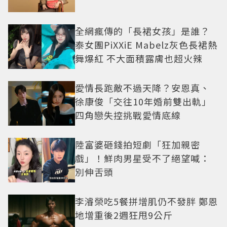
全網瘋傳的「長裙女孩」是誰？
泰女團PiXXiE Mabelz灰色長裙熱
舞爆紅 不大面積露膚也超火辣
愛情長跑敵不過天降？安恩真、
徐康俊「交往10年婚前雙出軌」
四角戀失控挑戰愛情底線
陸富婆砸錢拍短劇「狂加親密
戲」！鮮肉男星受不了絕望喊：
別伸舌頭
李濬榮吃5餐拼增肌仍不發胖 鄭恩
地增重後2週狂甩9公斤