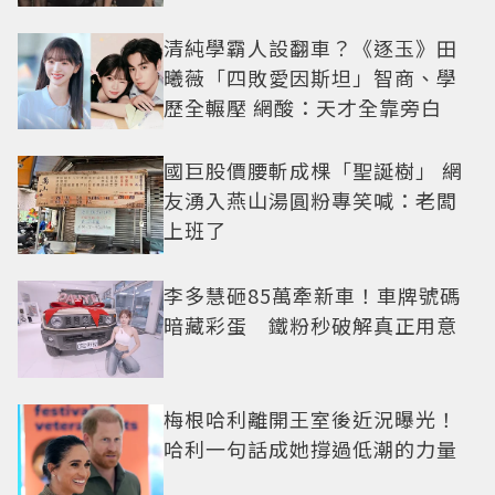
清純學霸人設翻車？《逐玉》田
曦薇「四敗愛因斯坦」智商、學
歷全輾壓 網酸：天才全靠旁白
國巨股價腰斬成棵「聖誕樹」 網
友湧入燕山湯圓粉專笑喊：老闆
上班了
李多慧砸85萬牽新車！車牌號碼
暗藏彩蛋 鐵粉秒破解真正用意
梅根哈利離開王室後近況曝光！
哈利一句話成她撐過低潮的力量