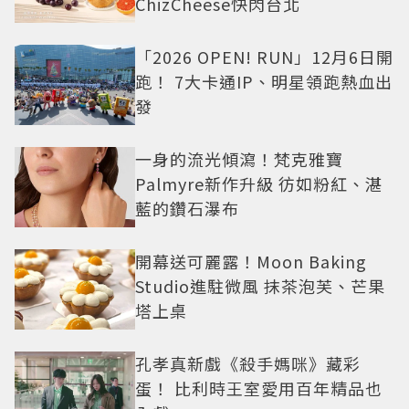
ChizCheese快閃台北
「2026 OPEN! RUN」12月6日開
跑！ 7大卡通IP、明星領跑熱血出
發
一身的流光傾瀉！梵克雅寶
Palmyre新作升級 彷如粉紅、湛
藍的鑽石瀑布
開幕送可麗露！Moon Baking
Studio進駐微風 抹茶泡芙、芒果
塔上桌
孔孝真新戲《殺手媽咪》藏彩
蛋！ 比利時王室愛用百年精品也