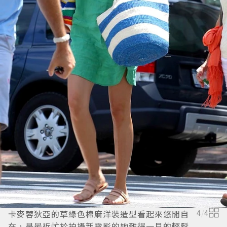
卡麥蓉狄亞的草綠色棉麻洋裝造型看起來悠閒自
4
/
4
在，是最近忙於拍攝新電影的她難得一見的輕鬆