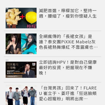
PR
減肥首選，檸檬加它，堅持一
週，腰細了，瘦到你懷疑人生
全網瘋傳的「長裙女孩」是
誰？泰女團PiXXiE Mabelz灰
色長裙熱舞爆紅 不靠露膚也能
性感出圈
PR
立即諮詢HPV！是對自己健康
最好的投資，把握現在不嫌
晚！
「台灣男孩」回來了！FLARE
U 崔立于、姜玗進「狂送臉頰
愛心超寵粉」明將出席
CHARLES & KEITH開幕活動