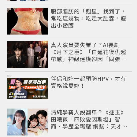
PR
腹部脂肪的「剋星」找到了，
常吃這幾物，吃走大肚囊，瘦
出小蠻腰
真人演員要失業了？AI長劇
《月下之臣》「白蓮花復仇超
帶感」神級建模卻因「同張
臉」掀爭議
PR
伴侶和妳一起預防HPV，才有
資格說愛妳！
清純學霸人設翻車？《逐玉》
田曦薇「四敗愛因斯坦」智
商、學歷全輾壓 網酸：天才全
靠旁白