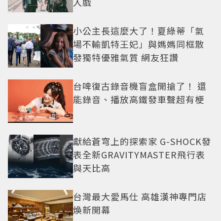
入戲
小公主長這麼大了！夏綠蒂「氣
場不輸凱特王妃」與媽媽同框散
發獨特優雅氣質 網友狂讚
台啤復古錄音機盲盒開搶了！ 還
能錄音、播放高鐵發車聲超有梗
獻給蒼穹上的探索家 G-SHOCK發
表全新GRAVITYMASTER飛行表
與天比高
台灣最大愛馬仕 高雄漢神專門店
煥新開幕