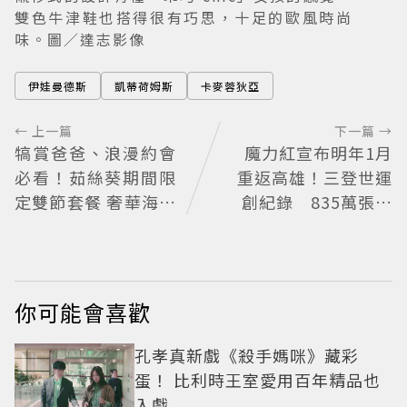
雙色牛津鞋也搭得很有巧思，十足的歐風時尚
味。圖／達志影像
伊娃曼德斯
凱蒂荷姆斯
卡麥蓉狄亞
← 上一篇
下一篇 →
犒賞爸爸、浪漫約會
魔力紅宣布明年1月
必看！茹絲葵期間限
重返高雄！三登世運
定雙節套餐 奢華海陸
創紀錄 835萬張巡
饗宴開吃
演票房超狂
你可能會喜歡
孔孝真新戲《殺手媽咪》藏彩
蛋！ 比利時王室愛用百年精品也
入戲