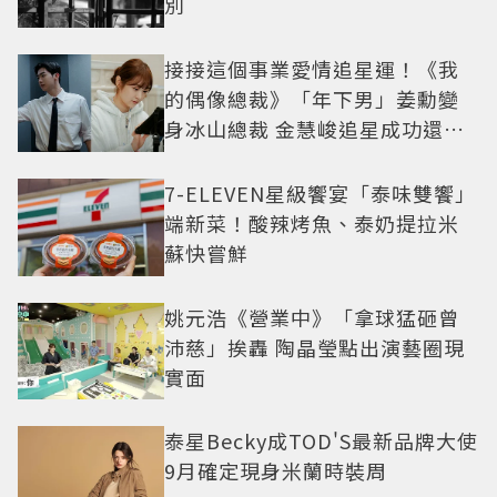
別
接接這個事業愛情追星運！《我
的偶像總裁》「年下男」姜勳變
身冰山總裁 金慧峻追星成功還偶
遇愛情
7-ELEVEN星級饗宴「泰味雙饗」
端新菜！酸辣烤魚、泰奶提拉米
蘇快嘗鮮
姚元浩《營業中》「拿球猛砸曾
沛慈」挨轟 陶晶瑩點出演藝圈現
實面
泰星Becky成TOD'S最新品牌大使
9月確定現身米蘭時裝周