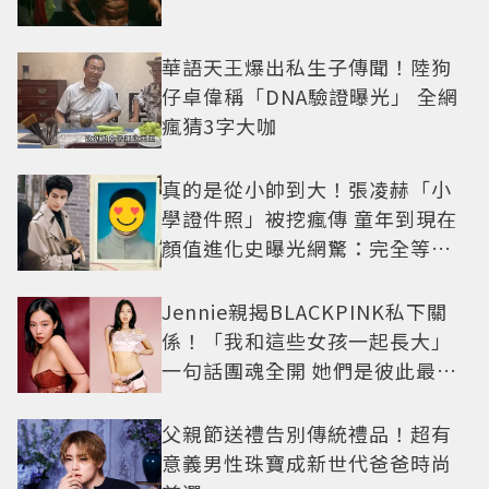
華語天王爆出私生子傳聞！陸狗
仔卓偉稱「DNA驗證曝光」 全網
瘋猜3字大咖
真的是從小帥到大！張凌赫「小
學證件照」被挖瘋傳 童年到現在
顏值進化史曝光網驚：完全等比
例長大
Jennie親揭BLACKPINK私下關
係！「我和這些女孩一起長大」
一句話團魂全開 她們是彼此最強
後盾
父親節送禮告別傳統禮品！超有
意義男性珠寶成新世代爸爸時尚