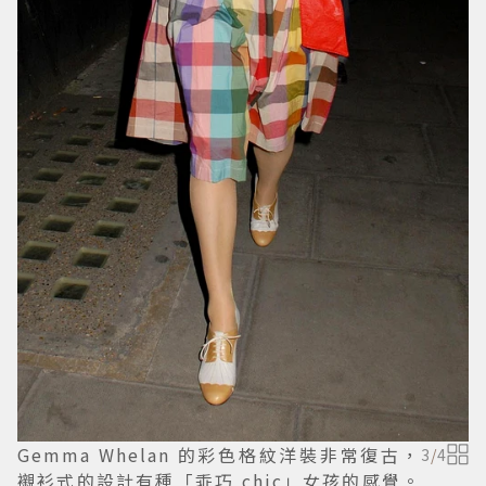
Gemma Whelan 的彩色格紋洋裝非常復古，
3
/
4
襯衫式的設計有種「乖巧 chic」女孩的感覺。