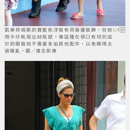
凱蒂荷姆斯的寶藍色洋裝有荷葉邊裝飾，但她
1
/
4
用牛仔靴搭出帥氣感。像這種在領口有特別設
計的服裝就不需要多加其他配件，以免顯得太
過雜亂。圖／達志影像