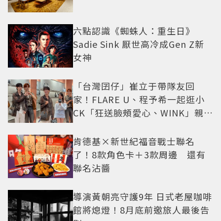
六點認識《蜘蛛人：重生日》
Sadie Sink 厭世高冷成Gen Z新
女神
「台灣囝仔」崔立于帶隊友回
家！FLARE U、程予希一起逛小
CK「狂送臉頰愛心、WINK」親曝
中山站私藏必逛名單
肯德基×新世紀福音戰士聯名
了！8款角色卡＋3款周邊 還有
聯名沾醬
導演黃朝亮守護9年 日式老屋咖啡
館將熄燈！8月底前邀旅人最後告