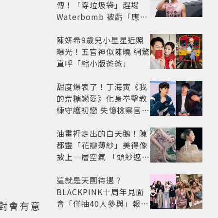
傳！「穿垃圾袋」趕場
Waterbomb 被虧「應該
改名JPG」
陳妍希9歲兒小星星近照
曝光！五官神似陳曉 網驚
直呼「縮小版爸爸」
甜度爆表了！丁海寅《我
的荒糖戀愛》化身拳擊教
練守護初戀 失憶檢察官×
假男友打造今夏必看小甜
劇
油畫裡走出的白天鵝！陳
都靈「花瓣薄紗」美得像
披上一層空氣 「頭紗遮
面」玩出新花樣朦朧美感
太仙
這就是天團待遇？
BLACKPINK十周年見面
會「僅抽40人參與」報名
對會有意
開始到截止僅9小時粉絲