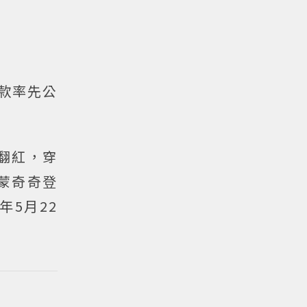
8款率先公
而翻紅，穿
蒙奇奇登
年5月22