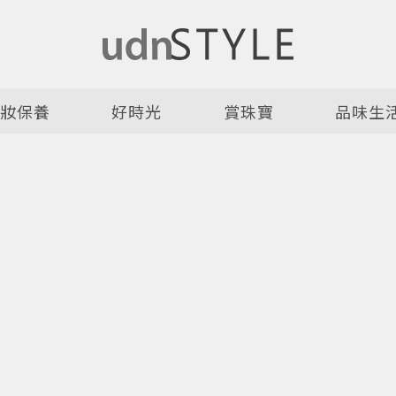
美妝保養
好時光
賞珠寶
品味生