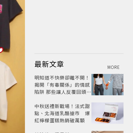
最新文章
MORE
明知道不快樂卻離不開！
揭開「有毒關係」的情感
陷阱 那些讓人反覆回頭的
「毒愛」為何比菸還難
戒？
中秋送禮新戰場！法式甜
點、北海道乳酪搶市 爆
紅檸檬蛋糕熱銷破萬顆