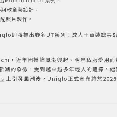
出Monchhichi UT系列。
與4款童裝設計。
搭配照片製作。
與Uniqlo即將推出聯名UT系列！成人＋童裝總共
hhichi，近年因掛飾風潮興起、明星私服愛用
新潮的象徵，受到越來越多年輕人的追捧。繼
ds
上引發風潮後，Uniqlo正式宣布將於2026