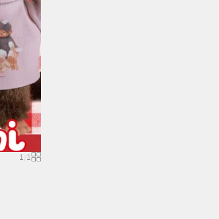
1
/
1