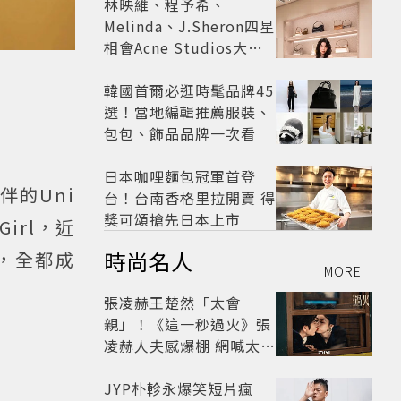
林映維、程予希、
Melinda、J.Sheron四星
相會Acne Studios大曬
北歐潮
韓國首爾必逛時髦品牌45
選！當地編輯推薦服裝、
包包、飾品品牌一次看
日本咖哩麵包冠軍首登
的Uni
台！台南香格里拉開賣 得
獎可頌搶先日本上市
irl，近
時尚名人
列，全都成
MORE
張凌赫王楚然「太會
親」！《這一秒過火》張
凌赫人夫感爆棚 網喊太有
氛圍
JYP朴軫永爆笑短片瘋