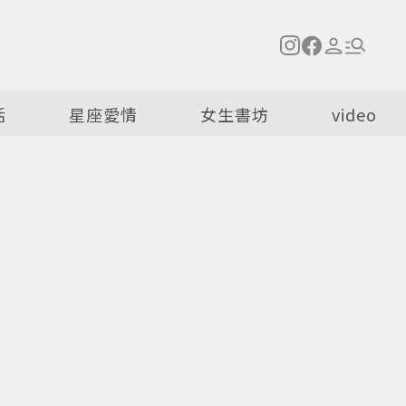
活
星座愛情
女生書坊
video