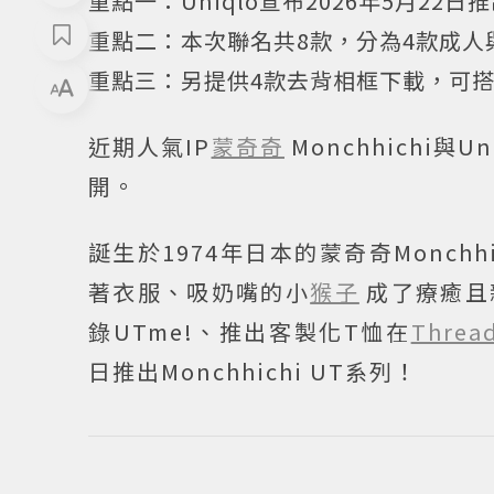
重點一：
Uniqlo宣布2026年5月22日推
重點二：
本次聯名共8款，分為4款成人
重點三：
另提供4款去背相框下載，可
近期人氣IP
蒙奇奇
Monchhichi
開。
誕生於1974年日本的蒙奇奇Monc
著衣服、吸奶嘴的小
猴子
成了療癒且
錄UTme!、推出客製化T恤在
Threa
日推出Monchhichi UT系列！