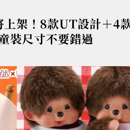
即將上架！8款UT設計＋4
童裝尺寸不要錯過