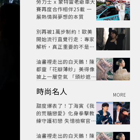
劇
勞力士 x 蒙特雷老爺車大
賽再度合作相伴25載 一
展熱情與夢想的本質
別再被1萬步制約！歐美
開始流行直覺行走：專家
解析，真正重要的不是步
數，而是「這件事」
油畫裡走出的白天鵝！陳
都靈「花瓣薄紗」美得像
披上一層空氣 「頭紗遮
面」玩出新花樣朦朧美感
時尚名人
太仙
MORE
甜度爆表了！丁海寅《我
的荒糖戀愛》化身拳擊教
練守護初戀 失憶檢察官×
假男友打造今夏必看小甜
劇
油畫裡走出的白天鵝！陳