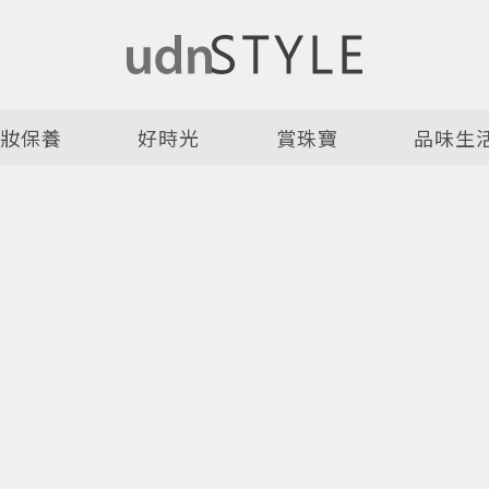
美妝保養
好時光
賞珠寶
品味生