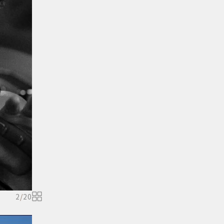
2
/
20