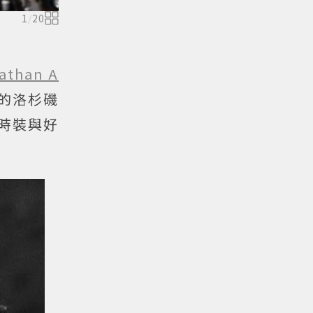
1
/
20
athan A
義的洛杉磯
時裝與好