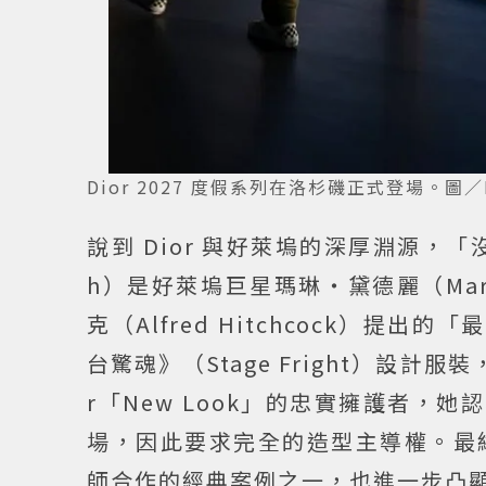
Dior 2027 度假系列在洛杉磯正式登場。圖／I
說到 Dior 與好萊塢的深厚淵源，「沒有 Di
h）是好萊塢巨星瑪琳・黛德麗（Marle
克（Alfred Hitchcock）提出的
台驚魂》（Stage Fright）設計服
r「New Look」的忠實擁護者，她
場，因此要求完全的造型主導權。最
師合作的經典案例之一，也進一步凸顯 