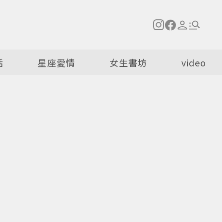
活
星座愛情
女生書坊
video