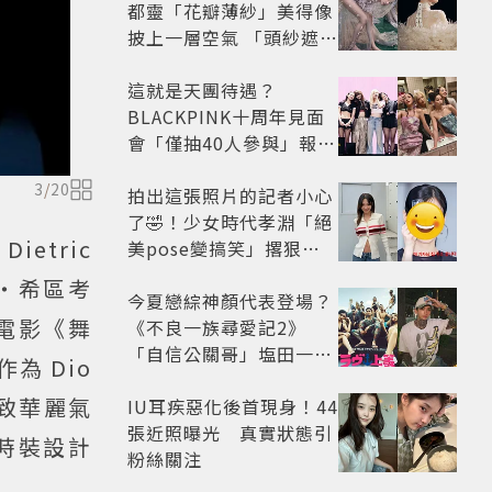
都靈「花瓣薄紗」美得像
披上一層空氣 「頭紗遮
面」玩出新花樣朦朧美感
太仙
這就是天團待遇？
BLACKPINK十周年見面
會「僅抽40人參與」報名
開始到截止僅9小時粉絲
3
/
20
怒了😡
拍出這張照片的記者小心
了🤣！少女時代孝淵「絕
ietric
美pose變搞笑」撂狠
話：把住址交出來
德・希區考
今夏戀綜神顏代表登場？
 為電影《舞
《不良一族尋愛記2》
「自信公關哥」塩田一馬
為 Dio
背景起底 街頭辣男翻身當
極致華麗氣
老闆
IU耳疾惡化後首現身！44
張近照曝光 真實狀態引
時裝設計
粉絲關注