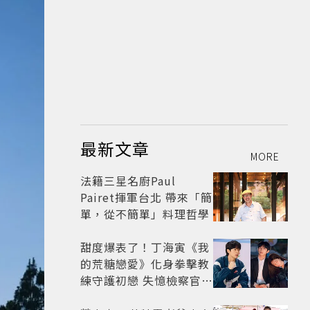
最新文章
MORE
法籍三星名廚Paul
Pairet揮軍台北 帶來「簡
單，從不簡單」料理哲學
甜度爆表了！丁海寅《我
的荒糖戀愛》化身拳擊教
練守護初戀 失憶檢察官×
假男友打造今夏必看小甜