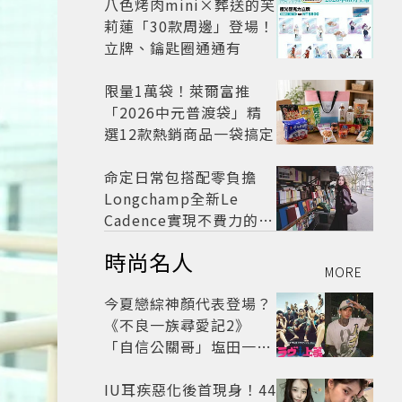
八色烤肉mini×葬送的芙
莉蓮「30款周邊」登場！
立牌、鑰匙圈通通有
限量1萬袋！萊爾富推
「2026中元普渡袋」精
選12款熱銷商品一袋搞定
命定日常包搭配零負擔
Longchamp全新Le
Cadence實現不費力的從
容風格
時尚名人
MORE
今夏戀綜神顏代表登場？
《不良一族尋愛記2》
「自信公關哥」塩田一馬
背景起底 街頭辣男翻身當
老闆
IU耳疾惡化後首現身！44