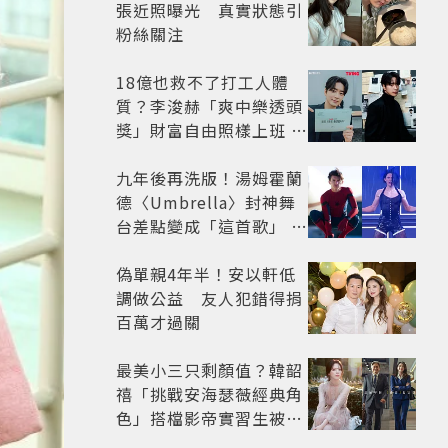
張近照曝光 真實狀態引
粉絲關注
18億也救不了打工人體
質？李浚赫「爽中樂透頭
獎」財富自由照樣上班 西
裝社畜帥出新高度
九年後再洗版！湯姆霍蘭
德〈Umbrella〉封神舞
台差點變成「這首歌」 造
型彩蛋、暖心故事一次公
開
偽單親4年半！安以軒低
調做公益 友人犯錯得捐
百萬才過關
最美小三只剩顏值？韓韶
禧「挑戰安海瑟薇經典角
色」搭檔影帝實習生被
嘲：看截圖就感受到演技