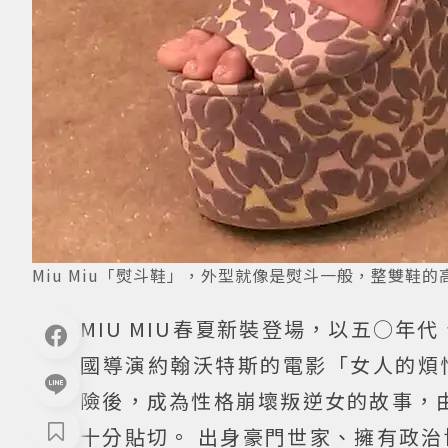
Miu Miu「熨斗鞋」，外型就像是熨斗一般，整雙鞋
MIU MIU春夏新裝登場，以五○年代
國導演約翰沃特斯的電影「女人的煩
險後，成為性格崩壞叛逆女的故事，
十分貼切。 出身豪門世家、擁有政治博士