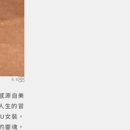
6
/
6
感源自美
人生的冒
IU女裝，
逆的靈魂，