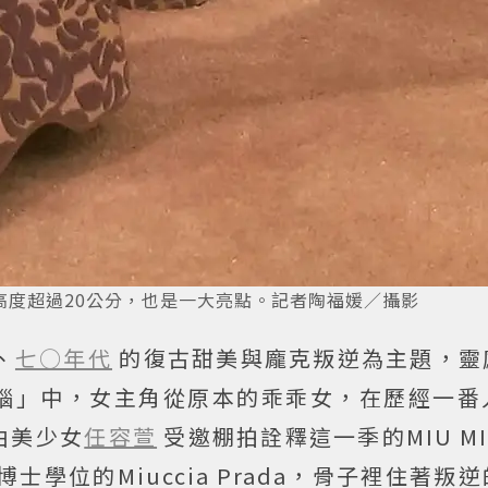
的高度超過20公分，也是一大亮點。記者陶福媛／攝影
、
七○年代
的復古甜美與龐克叛逆為主題，靈
惱」中，女主角從原本的乖乖女，在歷經一番
由美少女
任容萱
受邀棚拍詮釋這一季的MIU M
學位的Miuccia Prada，骨子裡住著叛