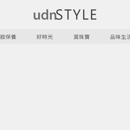
美妝保養
好時光
賞珠寶
品味生