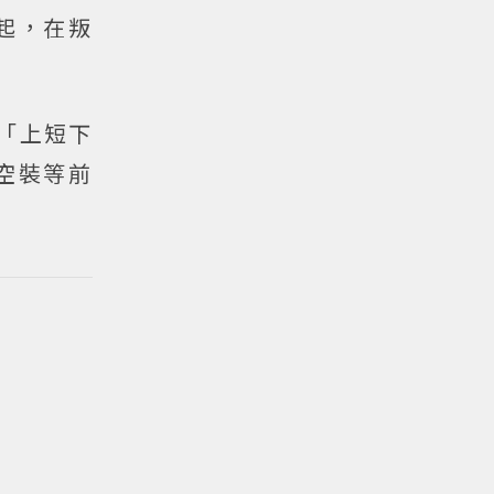
起，在叛
以「上短下
空裝等前