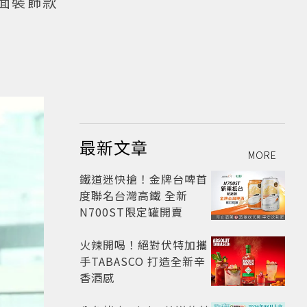
面裝飾款
最新文章
MORE
鐵道迷快搶！金牌台啤首
度聯名台灣高鐵 全新
N700ST限定罐開賣
火辣開喝！絕對伏特加攜
手TABASCO 打造全新辛
香酒感