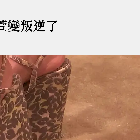
容萱變叛逆了