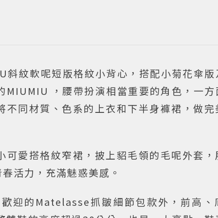
MIU斜紋軟呢短版格紋小背心，搭配小菊花傘
MIUMIU ，腰帶扮演相當重要的角色，一
將不同材質、色系的上衣和下半身褲裙，做完
小可愛搭格紋窄裙，披上貂毛領的毛呢外套，
青春活力，充滿魅惑美感。
受歡迎的Matelasse抓皺細節包款外，前高