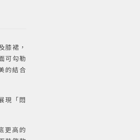
版及膝裙，
方面可勾勒
美的結合
展現「悶
、底更高的