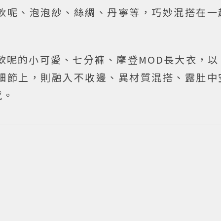
軟呢、泡泡紗、絲綢、丹寧等，巧妙混搭在一
斜紋軟呢的小可愛、七分褲、摩登MOD長大衣，
細節上，則融入不收邊、異材質混搭、露肚中
感。