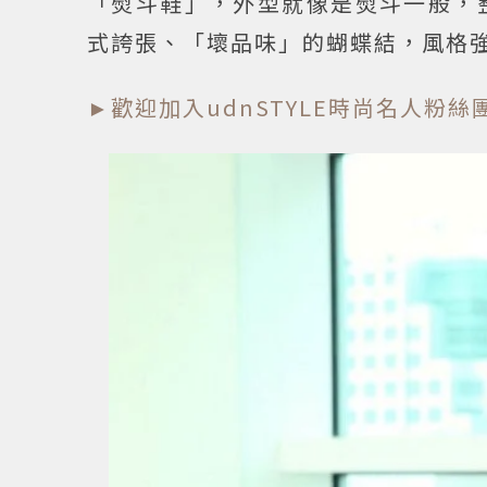
「熨斗鞋」，外型就像是熨斗一般，
式誇張、「壞品味」的蝴蝶結，風格
►歡迎加入udnSTYLE時尚名人粉絲