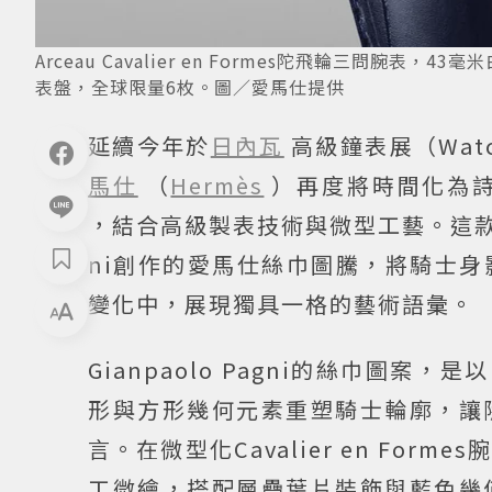
Arceau Cavalier en Formes陀飛輪三問腕
表盤，全球限量6枚。圖／愛馬仕提供
延續今年於
日內瓦
高級鐘表展（Watch
馬仕
（
Hermès
）再度將時間化為詩意敘事
，結合高級製表技術與微型工藝。這款全球
ni創作的愛馬仕絲巾圖騰，將騎士
變化中，展現獨具一格的藝術語彙。
Gianpaolo Pagni的絲巾圖案，是
形與方形幾何元素重塑騎士輪廓，讓
言。在微型化Cavalier en Fo
工微繪，搭配層疊葉片裝飾與藍色幾