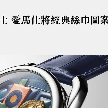
士 愛馬仕將經典絲巾圖