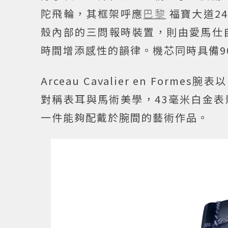
陀飛輪，其框架呼應
巴黎
福寶大道2
殼內部的三問報時裝置，則由愛馬仕自
時間增添感性的韻律。機芯同時具備9
Arceau Cavalier en For
對稱表耳與馬術美學，43毫米白金
一件能夠配戴於腕間的藝術作品。