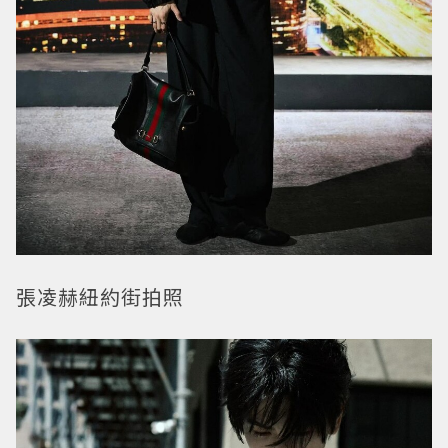
張凌赫紐約街拍照