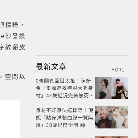
與吧檯椅，
ve沙發換
人字紋貂皮
最新文章
MORE
話，空間以
0修圖真面目太扯！陳妍
希「低胸高衩禮服大秀身
材」43歲近況完美無死角
美得很高級
身材不好無法這樣穿！倪
妮「貼身洋裝曲線一覽無
遺」38歲尺度全開 帥氣
又火辣散發獨特魅力