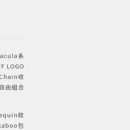
cula系
 LOGO
hain收
可自由組合
quin紋
kaboo包