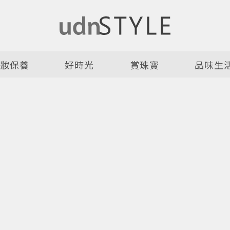
美妝保養
好時光
賞珠寶
品味生