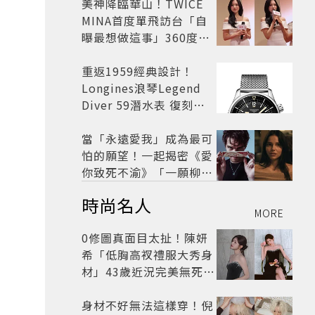
美神降臨華山！TWICE
MINA首度單飛訪台「自
曝最想做這事」360度0
死角美貌保養祕訣一次公
開
重返1959經典設計！
Longines浪琴Legend
Diver 59潛水表 復刻懷
舊
當「永遠愛我」成為最可
怕的願望！一起揭密《愛
你致死不渝》「一願柳」
背後的失控愛情與爆紅之
時尚名人
路
MORE
0修圖真面目太扯！陳妍
希「低胸高衩禮服大秀身
材」43歲近況完美無死角
美得很高級
身材不好無法這樣穿！倪