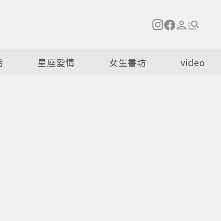
活
星座愛情
女生書坊
video