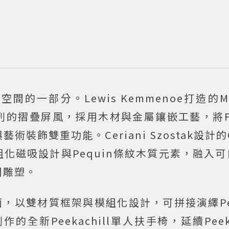
一部分。Lewis Kemmenoe打造的Ma
的摺疊屏風，採用木材與金屬鑲嵌工藝，將FF
飾雙重功能。Ceriani Szostak設計的C
化磁吸設計與Pequin條紋木質元素，融入
間雕塑。
cho鏡面，以雙材質框架與模組化設計，可拼接演繹Pe
家族創作的全新Peekachill單人扶手椅，延續Pee