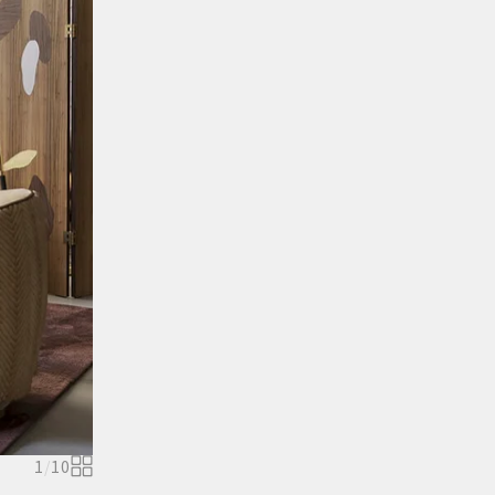
1
/
10