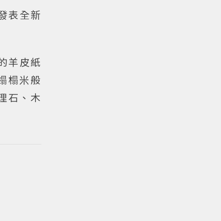
發表全新
成的羊皮紙
榻榻米般
理石、木