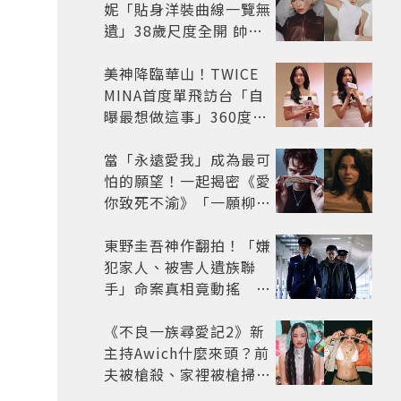
妮「貼身洋裝曲線一覽無
遺」38歲尺度全開 帥氣
又火辣散發獨特魅力
美神降臨華山！TWICE
MINA首度單飛訪台「自
曝最想做這事」360度0
死角美貌保養祕訣一次公
開
當「永遠愛我」成為最可
怕的願望！一起揭密《愛
你致死不渝》「一願柳」
背後的失控愛情與爆紅之
路
東野圭吾神作翻拍！「嫌
犯家人、被害人遺族聯
手」命案真相竟動搖
《天使與蝙蝠》超越懸疑
框架展開
《不良一族尋愛記2》新
主持Awich什麼來頭？前
夫被槍殺、家裡被槍掃射
人生經歷比參演者還抓