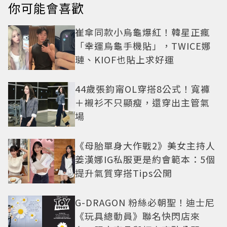
你可能會喜歡
崔傘同款小烏龜爆紅！韓星正瘋
「幸運烏龜手機貼」，TWICE娜
璉、KIOF也貼上求好運
44歲張鈞甯OL穿搭8公式！寬褲
＋襯衫不只顯瘦，還穿出主管氣
場
《母胎單身大作戰2》美女主持人
姜漢娜IG私服更是約會範本：5個
提升氣質穿搭Tips公開
G-DRAGON 粉絲必朝聖！迪士尼
《玩具總動員》聯名快閃店來