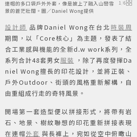
連帽的多口袋戶外外套，像是披上了融入山巒雪
1
/
6
景的蒼茫壯闊。圖／Daniel Wong提供
設計師
品牌Daniel Wong在台北
時裝周
期間，以「Core核心」為主題，發表了結
合工業感與機能的全新d.w work系列，全
系列合計48套男女
服裝
，除了再度發揮Da
niel Wong擅長的印花設計，並將正裝、
戶外Outdoor、街頭的風格重新解構，自
由重組成行走的奇特風景。
開場第一套造型便以拼接形式，將帶有岩
石、地景、樹紋聯想的印花重新拼接表現
在連帽
外套
與長褲上，宛如從空中俯瞰山