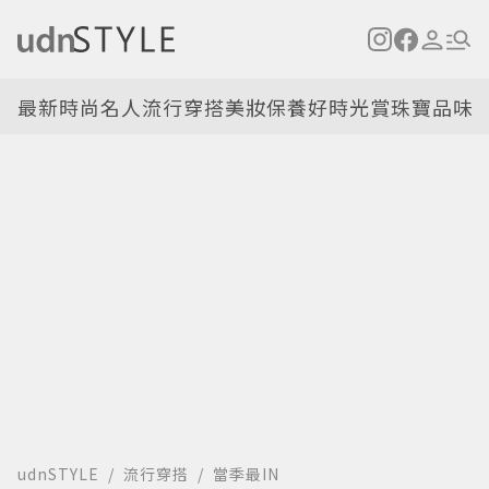
最新
時尚名人
流行穿搭
美妝保養
好時光
賞珠寶
品味
udnSTYLE
流行穿搭
當季最IN