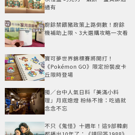
通有
廚餘禁餵豬政策上路倒數！廚餘
機補助上限、3大選購攻略一次看
寶可夢世界錦標賽將開打！
《Pokémon GO》限定扮裝皮卡
丘限時登場
獨／台中人氣日料「美滿小料
理」月底熄燈 粉絲不捨：吃過就
念念不忘
不只《鬼怪》十週年！這9部韓劇
都播出10年了：《請回答1988》