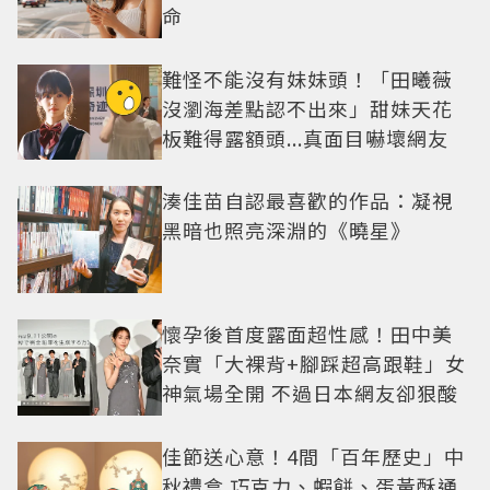
命
難怪不能沒有妹妹頭！「田曦薇
沒瀏海差點認不出來」甜妹天花
板難得露額頭...真面目嚇壞網友
湊佳苗自認最喜歡的作品：凝視
黑暗也照亮深淵的《曉星》
懷孕後首度露面超性感！田中美
奈實「大裸背+腳踩超高跟鞋」女
神氣場全開 不過日本網友卻狠酸
佳節送心意！4間「百年歷史」中
秋禮盒 巧克力、蝦餅、蛋黃酥通