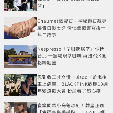
盟」
Chaumet藍寶石、神秘鑽石藏專
屬告白獻七夕 情侶疊戴書寫獨一
無二故事
Nespresso「早咖起居室」快閃
台北 一鍵喝現萃咖啡 再扭Y2K風
格鑰匙圈
忍到收工才崩潰！Jisoo「離場後
車上痛哭」BLACKPINK歡慶10週
年變道歉大會 粉絲看了超心疼
崔傘同款小烏龜爆紅！韓星正瘋
「幸運烏龜手機貼」，TWICE娜