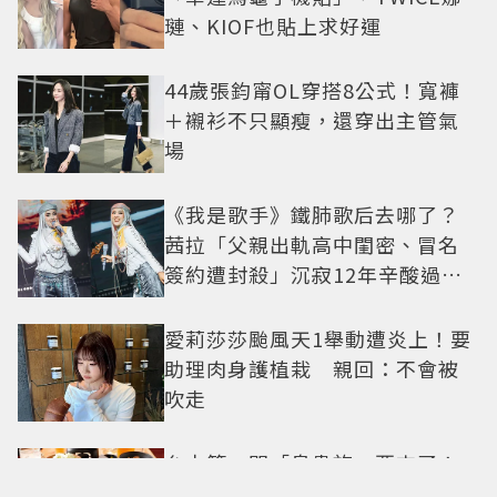
璉、KIOF也貼上求好運
44歲張鈞甯OL穿搭8公式！寬褲
＋襯衫不只顯瘦，還穿出主管氣
場
《我是歌手》鐵肺歌后去哪了？
茜拉「父親出軌高中閨密、冒名
簽約遭封殺」沉寂12年辛酸過往
曝光
愛莉莎莎颱風天1舉動遭炎上！要
助理肉身護植栽 親回：不會被
吹走
台中第一間「鳥貴族」要來了！
全品項100元、開幕送「酥炸南蠻