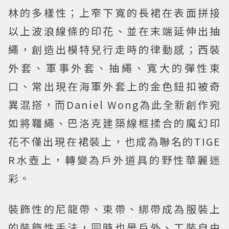
林的多樣性；上窄下寬的長裙在表面拼接
以上波浪線條的印花、並在末端延伸出抽
繩，創造出模特兒行走時的律動感；西裝
外套、軍事外套、抽繩、寬大的彈性束
口、常出現在海軍外套上的金色鈕扣被奇
異混搭，而Daniel Wong為此全新創作宛
如將韁繩、巴洛克建築線框揉合的魔幻印
花不僅出現在裙裝上，也成為聯名的TIGE
R水壺上，轉變為戶外道具的野性華麗迷
彩。
裝飾性的尼龍帶、束帶、綁帶成為服裝上
的裝飾性手法，同時也是戶外、工裝自由