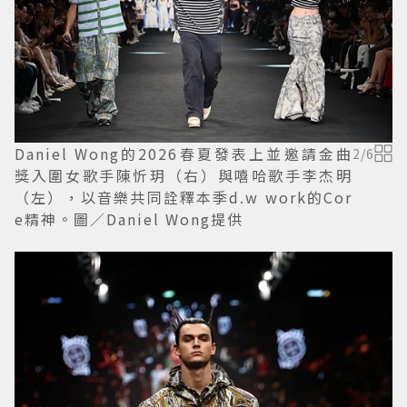
Daniel Wong的2026春夏發表上並邀請金曲
2
/
6
獎入圍女歌手陳忻玥（右）與嘻哈歌手李杰明
（左），以音樂共同詮釋本季d.w work的Cor
e精神。圖／Daniel Wong提供