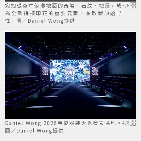
宛如從空中俯瞰地面的奇岩、石紋、地景，成
3
/
6
為全新拼接印花的重要元素、並散發原始野
性。圖／Daniel Wong提供
Daniel Wong 2026春夏服裝大秀發表場地。
4
/
6
圖／Daniel Wong提供