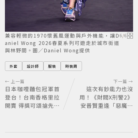
兼容輕微的1970懷舊風運動與戶外機能，讓D
6
/
6
aniel Wong 2026春夏系列可遊走於城市街道
與林野間。圖／Daniel Wong提供
外套
設計師
服裝
時裝周
← 上一篇
下一篇 →
日本咖哩麵包冠軍首
這次有鈔能力也沒
登台！台南香格里拉
用！《財閥X刑警2》
開賣 得獎可頌搶先日
安普賢重逢「惡魔教
本上市
官」鄭恩彩 首播收視
6.1%超第一季開紅盤