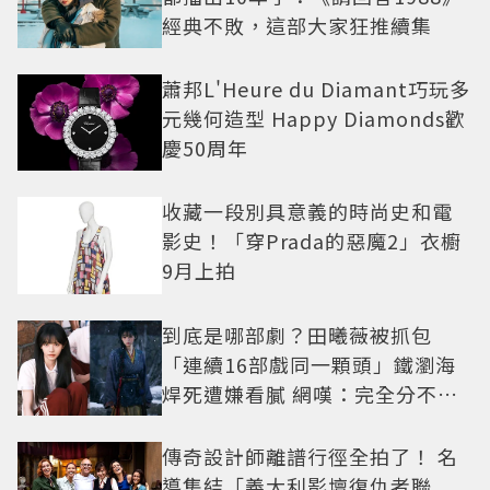
經典不敗，這部大家狂推續集
蕭邦L'Heure du Diamant巧玩多
元幾何造型 Happy Diamonds歡
慶50周年
收藏一段別具意義的時尚史和電
影史！「穿Prada的惡魔2」衣櫥
9月上拍
到底是哪部劇？田曦薇被抓包
「連續16部戲同一顆頭」鐵瀏海
焊死遭嫌看膩 網嘆：完全分不出
角色
傳奇設計師離譜行徑全拍了！ 名
導集結「義大利影壇復仇者聯