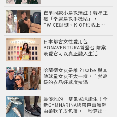
崔傘同款小烏龜爆紅！韓星正
瘋「幸運烏龜手機貼」，
TWICE娜璉、KIOF也貼上求
好運
日本都會女性愛用包
BONAVENTURA首登台 隋棠
最愛它可以真正融入生活
哈蘭德女友是誰？Isabel與其
他球星女友不太一樣，自然高
級的衣品好感度拉滿
最優雅的一雙鬼塚虎誕生！全
新GYMNARINA綁帶芭蕾舞鞋
由柔軟羊皮包覆，一秒穿出精
品感